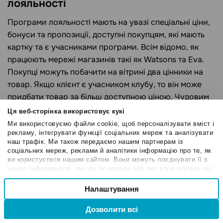
лояльності
Програми лояльності мають на увазі спеціальні ціни,
бонуси та пропозиції, доступні покупцям, які мають
картку та є учасниками програми. Всім відомо, як
працюють мережі магазинів такі як Watsons та Eva.
Покупці можуть побачити на вітрині два цінники на
товар. Якщо клієнт є учасником клубу, то він може
придбати товар за більш доступною ціною. Чудовим
прикладом є програма лояльності «Watsons Club».
Ця веб-сторінка використовує кукі
Ми використовуємо файли cookie, щоб персоналізувати вміст і
рекламу, інтегрувати функції соціальних мереж та аналізувати
наш трафік. Ми також передаємо нашим партнерам із
соціальних мереж, реклами й аналітики інформацію про те, як
ви користуєтеся нашим сайтом. Вони можуть поєднувати її з
іншою інформацією, яку ви їм надали або яку вони зібрали під
час вашого користування їхніми службами.
Вибір
Налаштування
Необхідні
згоди
Дозволити всі
Привілейовані