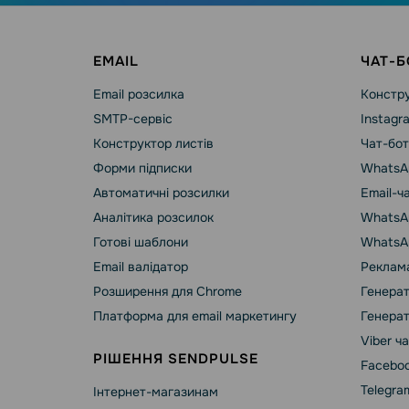
EMAIL
ЧАТ-Б
Email розсилка
Констру
SMTP-сервіс
Instagr
Конструктор листів
Чат-бот
Форми підписки
WhatsA
Автоматичні розсилки
Email-ч
Аналітика розсилок
WhatsAp
Готові шаблони
WhatsA
Email валідатор
Реклама
Розширення для Chrome
Генерат
Платформа для email маркетингу
Генерат
Viber ч
РІШЕННЯ SENDPULSE
Faceboo
Telegra
Інтернет-магазинам