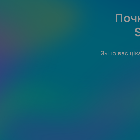
Почн
Якщо вас цік