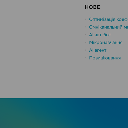
НОВЕ
Оптимізація коефі
Омніканальний м
AI чат-бот
Мікронавчання
AI агент
Позиціювання