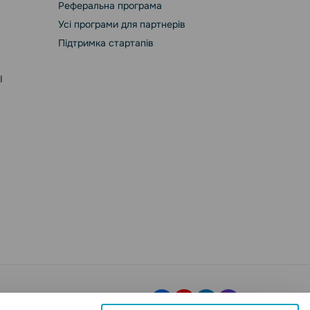
Реферальна програма
Усі програми для партнерів
Підтримка стартапів
І