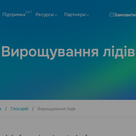
Підтримка
Ресурси
Партнери
Замовити
Вирощування лідів
а
Глосарій
Вирощування лідів