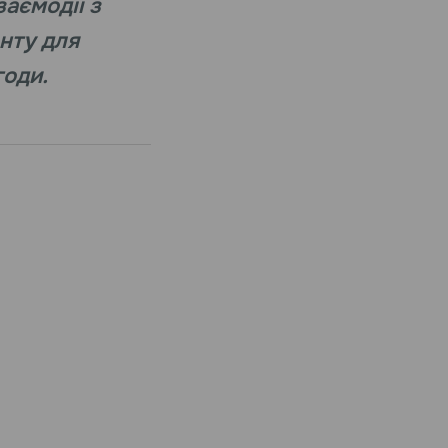
заємодії з
нту для
годи.