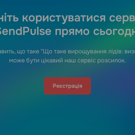
іть користуватися сер
SendPulse прямо сьогодн
авить, що таке "Що таке вирощування лідів: виз
може бути цікавий наш сервіс розсилок.
Реєстрація