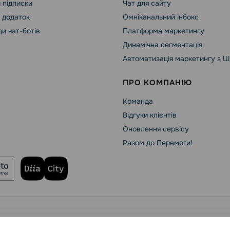
 підписки
Чат для сайту
 додаток
Омніканальний інбокс
и чат-ботів
Платформа маркетингу
Динамічна сегментація
Автоматизація маркетингу з Ш
ПРО КОМПАНІЮ
Команда
Відгуки клієнтів
Оновлення сервісу
Разом до Перемоги!
зпека SendPulse
Політика конфіденційності