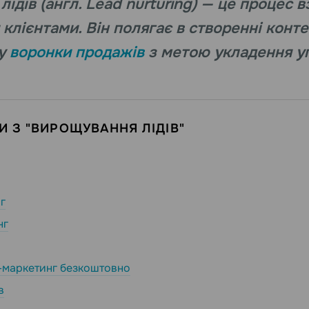
ідів (англ. Lead nurturing) — це процес в
клієнтами. Він полягає в створенні конте
пу
воронки продажів
з метою укладення у
 З "ВИРОЩУВАННЯ ЛІДІВ"
г
нг
-маркетинг безкоштовно
в