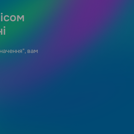
вісом
і
начення", вам