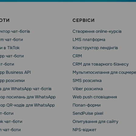
ОТИ
СЕРВІСИ
ктор чат-ботів
Створення online-курсів
am чат-боти
LMS платформа
и в TikTok
Конструктор лендінгів
pp чат-боти
CRM
ат-боти
CRM для товарного бізнесу
p Business API
Мультипосилання для соцмер
pp розсилки
SMS розсилка
 для WhatsApp чат-ботів
Viber розсилка
ор посилань для WhatsApp
Web push сповіщення
ор QR-кодів для WhatsApp
Попап-форми
ат-боти
SendPulse pixel
k чат-боти
Опитування для сайту
m чат-боти
NPS-віджет