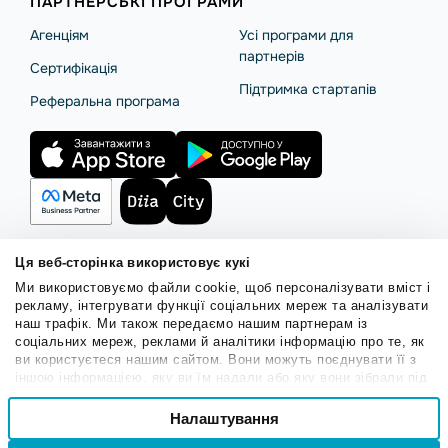
ПАРТНЕРСЬКІ ПРОГРАМИ
Агенціям
Усі програми для
партнерів
Сертифікація
Підтримка стартапів
Реферальна програма
Ця веб-сторінка використовує кукі
Ми використовуємо файли cookie, щоб персоналізувати вміст і
Правила користування
Політика Cookies
Безпека SendPulse
рекламу, інтегрувати функції соціальних мереж та аналізувати
Політика конфіденційності
наш трафік. Ми також передаємо нашим партнерам із
соціальних мереж, реклами й аналітики інформацію про те, як
© 2015 - 2026. ТОВ «СендПульс». Всі права захищені.
ви користуєтеся нашим сайтом. Вони можуть поєднувати її з
іншою інформацією, яку ви їм надали або яку вони зібрали під
час вашого користування їхніми службами.
Вибір
Налаштування
Необхідні
згоди