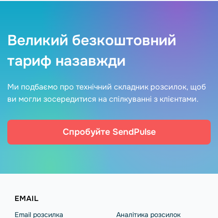
Великий безкоштовний
тариф назавжди
Ми подбаємо про технічний складник розсилок, щоб
ви могли зосередитися на спілкуванні з клієнтами.
Спробуйте SendPulse
EMAIL
Email розсилка
Аналітика розсилок