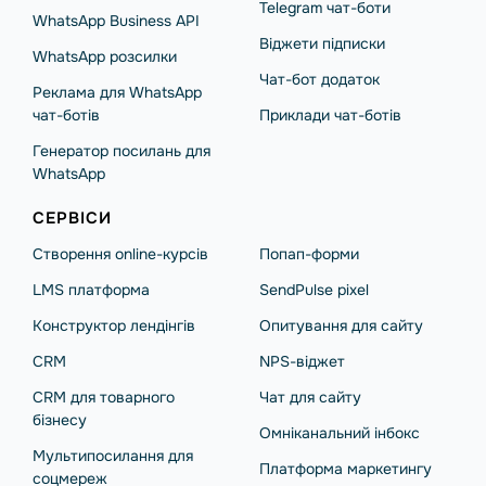
Telegram чат-боти
WhatsApp Business API
Віджети підписки
WhatsApp розсилки
Чат-бот додаток
Реклама для WhatsApp
чат-ботів
Приклади чат-ботів
Генератор посилань для
WhatsApp
СЕРВІСИ
Створення online-курсів
Попап-форми
LMS платформа
SendPulse pixel
Конструктор лендінгів
Опитування для сайту
CRM
NPS-віджет
CRM для товарного
Чат для сайту
бізнесу
Омніканальний інбокс
Мультипосилання для
Платформа маркетингу
соцмереж