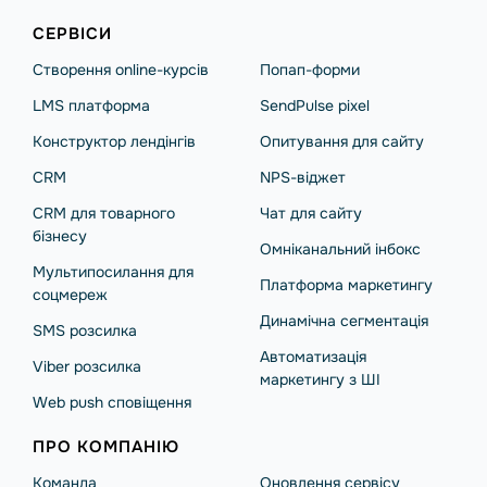
СЕРВІСИ
Створення online-курсів
Попап-форми
LMS платформа
SendPulse pixel
Конструктор лендінгів
Опитування для сайту
CRM
NPS-віджет
CRM для товарного
Чат для сайту
бізнесу
Омніканальний інбокс
Мультипосилання для
Платформа маркетингу
соцмереж
Динамічна сегментація
SMS розсилка
Автоматизація
Viber розсилка
маркетингу з ШІ
Web push сповіщення
ПРО КОМПАНІЮ
Команда
Оновлення сервісу