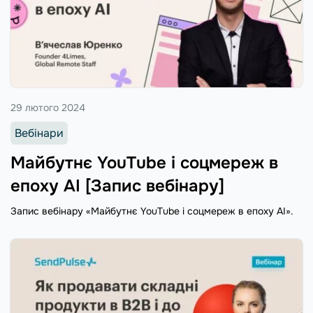
29 лютого 2024
Вебінари
Майбутнє YouTube і соцмереж в
епоху AI [Запис вебінару]
Запис вебінару «Майбутнє YouTube і соцмереж в епоху AI».