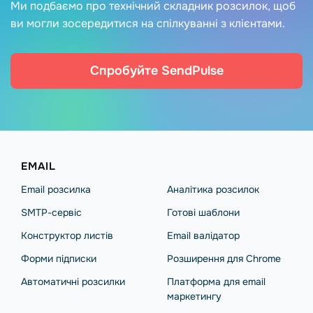
Ми подбаємо про технічний складник розсилок, щоб
ви могли зосередитися на спілкуванні з клієнтами.
Спробуйте SendPulse
EMAIL
Email розсилка
Аналітика розсилок
SMTP-сервіс
Готові шаблони
Конструктор листів
Email валідатор
Форми підписки
Розширення для Chrome
Автоматичні розсилки
Платформа для email
маркетингу