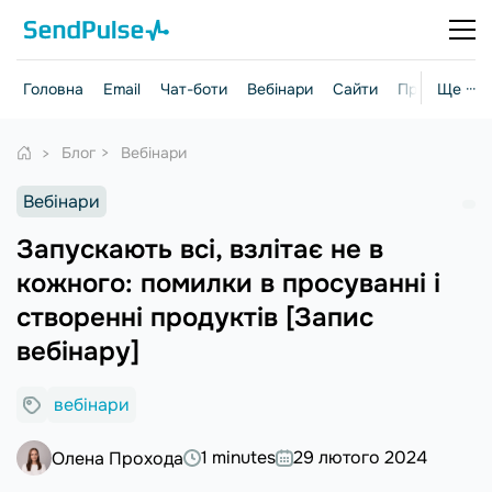
Головна
Email
Чат-боти
Вебінари
Сайти
Практичні г
Ще ···
Блог
Вебінари
Вебінари
Запускають всі, взлітає не в
кожного: помилки в просуванні і
створенні продуктів [Запис
вебінару]
вебінари
1 minutes
29 лютого 2024
Олена Прохода