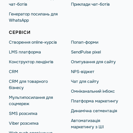
чат-ботів
Приклади чат-ботів
Генератор посилань для
WhatsApp
СЕРВІСИ
Створення online-курсів
Попап-форми
LMS платформа
SendPulse pixel
Конструктор лендінгів
Опитування для сайту
CRM
NPS-віджет
CRM для товарного
Чат для сайту
бізнесу
Омніканальний інбокс
Мультипосилання для
Платформа маркетингу
соцмереж
Динамічна сегментація
SMS розсилка
Автоматизація
Viber розсилка
маркетингу з ШІ