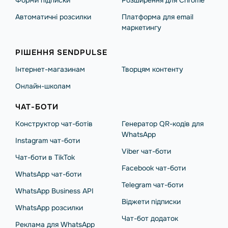
Форми підписки
Розширення для Chrome
Автоматичні розсилки
Платформа для email
маркетингу
РІШЕННЯ SENDPULSE
Інтернет-магазинам
Творцям контенту
Онлайн-школам
ЧАТ-БОТИ
Конструктор чат-ботів
Генератор QR-кодів для
WhatsApp
Instagram чат-боти
Viber чат-боти
Чат-боти в TikTok
Facebook чат-боти
WhatsApp чат-боти
Telegram чат-боти
WhatsApp Business API
Віджети підписки
WhatsApp розсилки
Чат-бот додаток
Реклама для WhatsApp