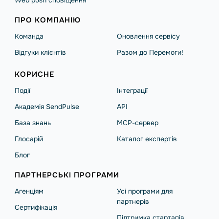
Web push сповіщення
ПРО КОМПАНІЮ
Команда
Оновлення сервісу
Відгуки клієнтів
Разом до Перемоги!
КОРИСНЕ
Події
Інтеграції
Академія SendPulse
API
База знань
MCP-сервер
Глосарій
Каталог експертів
Блог
ПАРТНЕРСЬКІ ПРОГРАМИ
Агенціям
Усі програми для
партнерів
Сертифікація
Підтримка стартапів