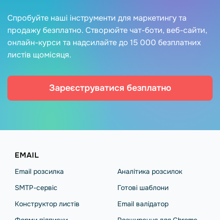
Спробуйте наші інструменти для маркетингу та
продажу безплатно. Створюйте чат-боти, веб-сайти,
онлайн-курси та надсилайте до 15 000 безплатних
листів щомісяця.
Зареєструватися безплатно
EMAIL
Email розсилка
Аналітика розсилок
SMTP-сервіс
Готові шаблони
Конструктор листів
Email валідатор