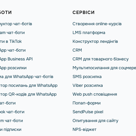
БОТИ
СЕРВІСИ
уктор чат-ботів
Створення online-курсів
ram чат-боти
LMS платформа
ти в TikTok
Конструктор лендінгів
pp чат-боти
CRM
pp Business API
CRM для товарного бізнесу
App розсилки
Мультипосилання для соцмер
а для WhatsApp чат-ботів
SMS розсилка
тор посилань для WhatsApp
Viber розсилка
тор QR-кодів для WhatsApp
Web push сповіщення
чат-боти
Попап-форми
ok чат-боти
SendPulse pixel
am чат-боти
Опитування для сайту
и підписки
NPS-віджет