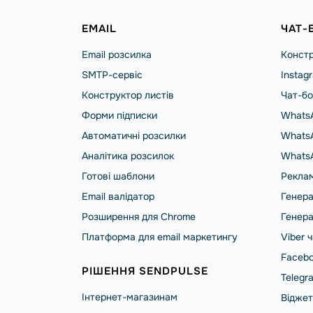
EMAIL
ЧАТ-
Email розсилка
Констр
SMTP-сервіс
Instag
Конструктор листів
Чат-бо
Форми підписки
WhatsA
Автоматичні розсилки
WhatsA
Аналітика розсилок
Whats
Готові шаблони
Реклам
Email валідатор
Генера
Розширення для Chrome
Генера
Платформа для email маркетингу
Viber 
Facebo
РІШЕННЯ SENDPULSE
Telegr
Інтернет-магазинам
Віджет