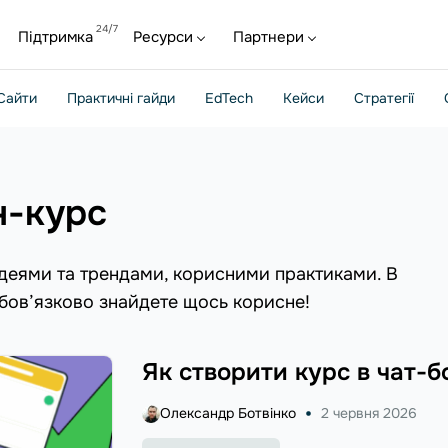
Підтримка
Ресурси
Партнери
Сайти
Практичні гайди
EdTech
Кейси
Стратегії
н-курс
ідеями та трендами, корисними практиками. В
обов’язково знайдете щось корисне!
Як створити курс в чат-бо
Олександр Ботвінко
2 червня 2026