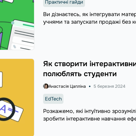
Практичні гайди
Ви дізнаєтесь, як інтегрувати мат
учнями та запускати продажі без к
Як створити інтерактивн
полюблять студенти
Анастасія Цапліна
5 березня 2024
EdTech
Розкажемо, які інтуїтивно зрозумі
зробити інтерактивне навчання еф