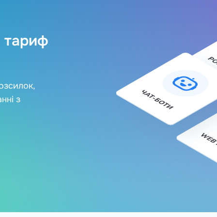
 тариф
озсилок,
нні з