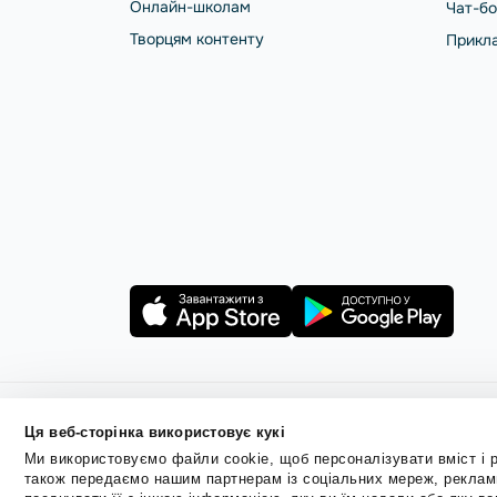
Онлайн-школам
Чат-бо
Творцям контенту
Прикла
Ця веб-сторінка використовує кукі
Правила користування
Політика Cookies
Безпека Se
Ми використовуємо файли cookie, щоб персоналізувати вміст і р
також передаємо нашим партнерам із соціальних мереж, реклами
© 2015 - 2026. ТОВ «СендПульс». Всі права захище