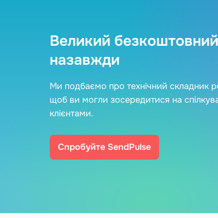
Великий безкоштовний
назавжди
Ми подбаємо про технічний складник р
щоб ви могли зосередитися на спілкува
клієнтами.
Спробуйте SendPulse