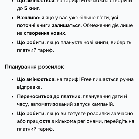
Що змінюється:
на тарифі Free можна створити
до
5
книг.
Важливо:
якщо у вас уже більше п’яти,
усі
поточні книги залишаться
. Обмеження діє лише
на
створення нових
.
Що робити:
якщо плануєте нові книги, виберіть
платний тариф.
Планування розсилок
Що змінюється:
на тарифі Free лишається ручна
відправка.
Переноситься до платних:
планування дати й
часу, автоматизований запуск кампаній.
Що робити:
якщо ви готуєте розсилки завчасно
або працюєте з кількома регіонами, перейдіть на
платний тариф.