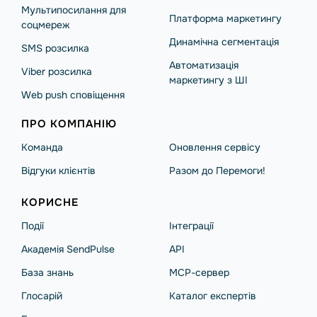
Мультипосилання для
Платформа маркетингу
соцмереж
Динамічна сегментація
SMS розсилка
Автоматизація
Viber розсилка
маркетингу з ШІ
Web push сповіщення
ПРО КОМПАНІЮ
Команда
Оновлення сервісу
Відгуки клієнтів
Разом до Перемоги!
КОРИСНЕ
Події
Інтеграції
Академія SendPulse
API
База знань
MCP-сервер
Глосарій
Каталог експертів