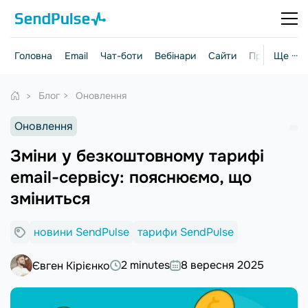
Головна
Email
Чат-боти
Вебінари
Сайти
Практичні г
Ще ···
Блог
Оновлення
Оновлення
Зміни у безкоштовному тарифі
email-сервісу: пояснюємо, що
зміниться
новини SendPulse
тарифи SendPulse
2 minutes
8 вересня 2025
Євген Кірієнко