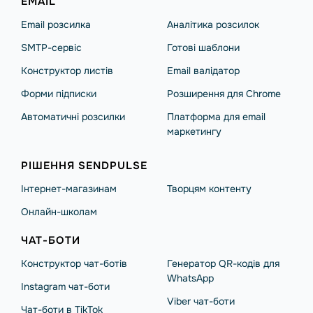
EMAIL
Email розсилка
Аналітика розсилок
SMTP-сервіс
Готові шаблони
Конструктор листів
Email валідатор
Форми підписки
Розширення для Chrome
Автоматичні розсилки
Платформа для email
маркетингу
РІШЕННЯ SENDPULSE
Інтернет-магазинам
Творцям контенту
Онлайн-школам
ЧАТ-БОТИ
Конструктор чат-ботів
Генератор QR-кодів для
WhatsApp
Instagram чат-боти
Viber чат-боти
Чат-боти в TikTok