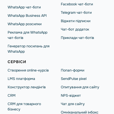
Facebook чат-боти
WhatsApp чат-боти
Telegram чат-боти
WhatsApp Business API
Віджети підписки
WhatsApp розсилки
Чат-бот додаток
Реклама для WhatsApp
чат-ботів
Приклади чат-ботів
Генератор посилань для
WhatsApp
СЕРВІСИ
Створення online-курсів
Попап-форми
LMS платформа
SendPulse pixel
Конструктор лендінгів
Опитування для сайту
CRM
NPS-віджет
CRM для товарного
Чат для сайту
бізнесу
Омніканальний інбокс