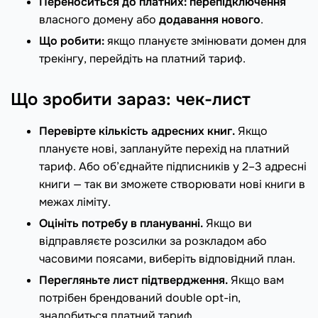
Переноситься до платних:
перепідключення
власного домену або
додавання нового
.
Що робити:
якщо плануєте змінювати домен для
трекінгу, перейдіть на платний тариф.
Що зробити зараз: чек-лист
Перевірте кількість адресних книг.
Якщо
плануєте нові, заплануйте перехід на платний
тариф. Або об’єднайте підписників у 2–3 адресні
книги — так ви зможете створювати нові книги в
межах ліміту.
Оцініть потребу в плануванні.
Якщо ви
відправляєте розсилки за розкладом або
часовими поясами, виберіть відповідний план.
Перегляньте лист підтвердження.
Якщо вам
потрібен брендований double opt-in,
знадобиться платний тариф.