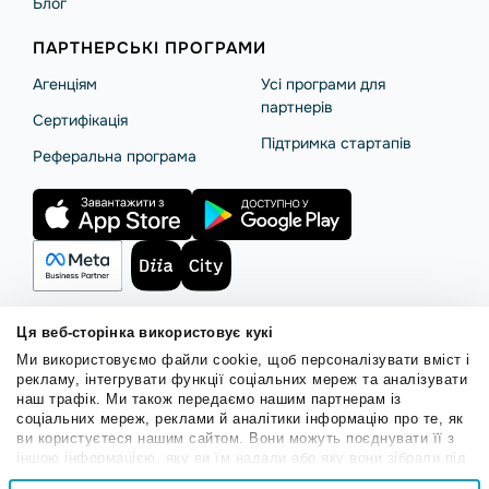
Блог
ПАРТНЕРСЬКІ ПРОГРАМИ
Агенціям
Усі програми для
партнерів
Сертифікація
Підтримка стартапів
Реферальна програма
Ця веб-сторінка використовує кукі
Ми використовуємо файли cookie, щоб персоналізувати вміст і
Правила користування
Політика Cookies
Безпека SendPulse
рекламу, інтегрувати функції соціальних мереж та аналізувати
Політика конфіденційності
наш трафік. Ми також передаємо нашим партнерам із
соціальних мереж, реклами й аналітики інформацію про те, як
© 2015 - 2026. ТОВ «СендПульс». Всі права захищені.
ви користуєтеся нашим сайтом. Вони можуть поєднувати її з
іншою інформацією, яку ви їм надали або яку вони зібрали під
час вашого користування їхніми службами.
Вибір