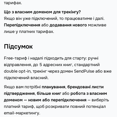
тарифах.
Що з власним доменом для трекінгу?
Якщо він уже підключений, то працюватиме і далі.
Перепідключення
або
додавання нового
можливе
лише у платних тарифах.
Підсумок
Free-тариф і надалі підходить для старту: ручні
відправлення, до 5 адресних книг, стандартний
double opt-in, трекінг через домен SendPulse або вже
підключений власний.
Якщо вам потрібні
планування
,
брендовані листи
підтвердження
,
більше книг
або
робота з власним
доменом — новим або перепідключення
— виберіть
платний тариф, щоб розкривати повний потенціал
email-маркетингу.