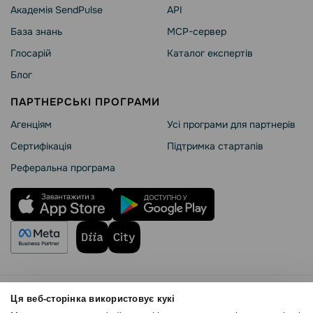
Академія SendPulse
API
База знань
MCP-сервер
Глосарій
Каталог експертів
Блог
ПАРТНЕРСЬКІ ПРОГРАМИ
Агенціям
Усі програми для партнерів
Сертифікація
Підтримка стартапів
Реферальна програма
Правила користування
Ця веб-сторінка використовує кукі
Політика Cookies