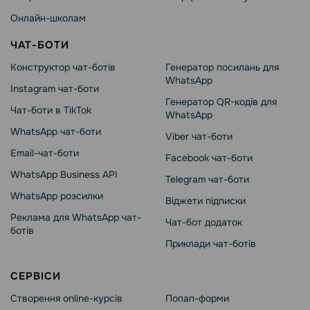
Онлайн-школам
ЧАТ-БОТИ
Конструктор чат-ботів
Генератор посилань для
WhatsApp
Instagram чат-боти
Генератор QR-кодів для
Чат-боти в TikTok
WhatsApp
WhatsApp чат-боти
Viber чат-боти
Email-чат-боти
Facebook чат-боти
WhatsApp Business API
Telegram чат-боти
WhatsApp розсилки
Віджети підписки
Реклама для WhatsApp чат-
Чат-бот додаток
ботів
Приклади чат-ботів
СЕРВІСИ
Створення online-курсів
Попап-форми