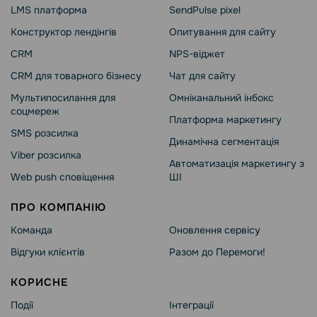
LMS платформа
SendPulse pixel
Конструктор лендінгів
Опитування для сайту
CRM
NPS-віджет
CRM для товарного бізнесу
Чат для сайту
Мультипосилання для
Омніканальний інбокс
соцмереж
Платформа маркетингу
SMS розсилка
Динамічна сегментація
Viber розсилка
Автоматизація маркетингу з
Web push сповіщення
ШІ
ПРО КОМПАНІЮ
Команда
Оновлення сервісу
Відгуки клієнтів
Разом до Перемоги!
КОРИСНЕ
Події
Інтеграції