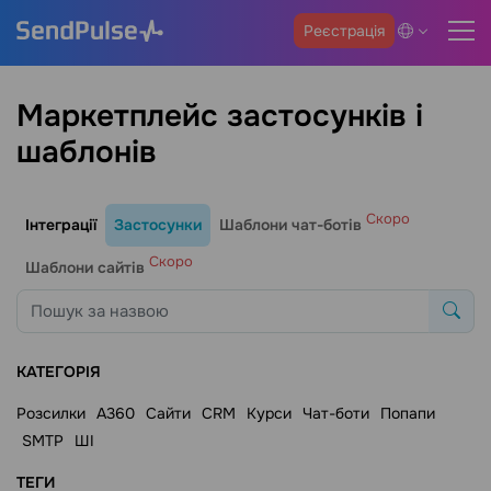
Реєстрація
Маркетплейс застосунків і
шаблонів
Скоро
Інтеграції
Застосунки
Шаблони чат-ботів
Скоро
Шаблони сайтів
КАТЕГОРІЯ
Розсилки
A360
Сайти
CRM
Курси
Чат-боти
Попапи
SMTP
ШІ
ТЕГИ