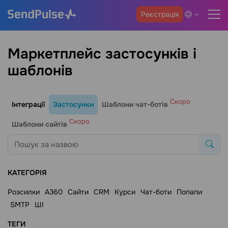
Реєстрація
Маркетплейс застосунків і
шаблонів
Скоро
Інтеграції
Застосунки
Шаблони чат-ботів
Скоро
Шаблони сайтів
КАТЕГОРІЯ
Розсилки
A360
Сайти
CRM
Курси
Чат-боти
Попапи
SMTP
ШІ
ТЕГИ