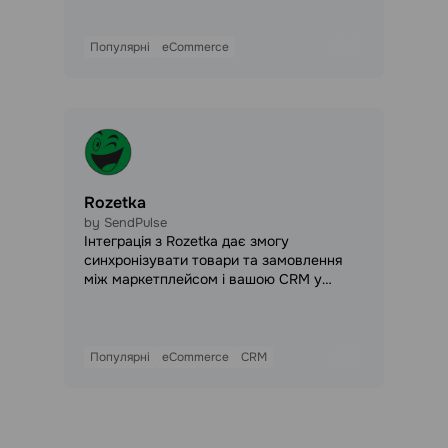
маркетплейсу в єдиній системі,
автоматизуйте процеси та мінімізуйте
ручну роботу.
Популярні
eCommerce
Rozetka
by SendPulse
Інтеграція з Rozetka дає змогу
синхронізувати товари та замовлення
між маркетплейсом і вашою CRM у
SendPulse — автоматично або вручну.
Після підключення нові замовлення з
Rozetka потрапляють прямо в угоди
CRM, а каталог товарів залишається
Популярні
eCommerce
CRM
актуальним в обох системах.