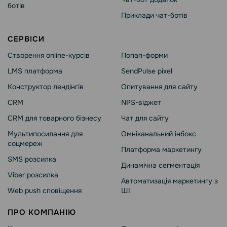
ботів
Приклади чат-ботів
СЕРВІСИ
Створення online-курсів
Попап-форми
LMS платформа
SendPulse pixel
Конструктор лендінгів
Опитування для сайту
CRM
NPS-віджет
CRM для товарного бізнесу
Чат для сайту
Мультипосилання для
Омніканальний інбокс
соцмереж
Платформа маркетингу
SMS розсилка
Динамічна сегментація
Viber розсилка
Автоматизація маркетингу з
Web push сповіщення
ШІ
ПРО КОМПАНІЮ