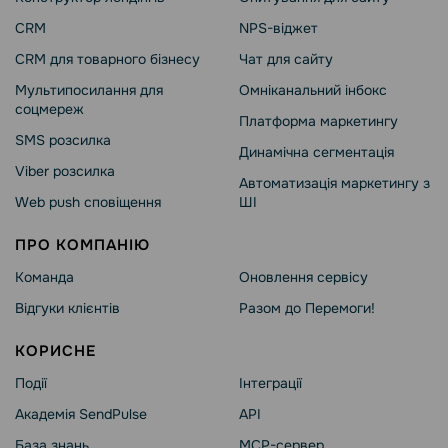
CRM
NPS-віджет
CRM для товарного бізнесу
Чат для сайту
Мультипосилання для
Омніканальний інбокс
соцмереж
Платформа маркетингу
SMS розсилка
Динамічна сегментація
Viber розсилка
Автоматизація маркетингу з
Web push сповіщення
ШІ
ПРО КОМПАНІЮ
Команда
Оновлення сервісу
Відгуки клієнтів
Разом до Перемоги!
КОРИСНЕ
Події
Інтеграції
Академія SendPulse
API
База знань
MCP-сервер