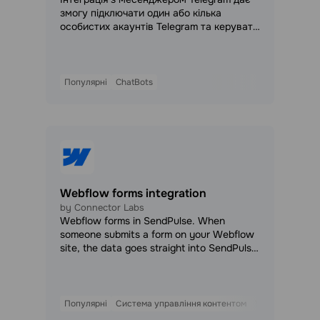
змогу підключати один або кілька
особистих акаунтів Telegram та керувати
вхідними повідомленнями, угодами й
базовими сценаріями автоматизації
прямо з панелі SendPulse — без зайвих
переходів у додаток Telegram. Також
Популярні
ChatBots
після налаштування інтеграції до
особистого Telegram-акаунта
автоматично підключається чат-бот.
Webflow forms integration
by Connector Labs
Webflow forms in SendPulse. When
someone submits a form on your Webflow
site, the data goes straight into SendPulse
Automation 360. From there you can route
it to EDU, CRM, address books, and other
SendPulse products, and build automations
around it — no manual export, no copy-
Популярні
Система управління контентом
Управління лід
paste.