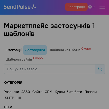
Реєстрація
Маркетплейс застосунків і
шаблонів
Скоро
Інтеграції
Застосунки
Шаблони чат-ботів
Скоро
Шаблони сайтів
КАТЕГОРІЯ
Розсилки
A360
Сайти
CRM
Курси
Чат-боти
Попапи
SMTP
ШІ
ТЕГИ