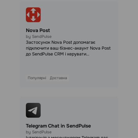
і хочуть уникнути руч
Nova Post
by SendPulse
Застосунок Nova Post допомагає
підключити ваш бізнес-акаунт Nova Post
до SendPulse CRM і керувати
відправленнями безпосередньо у
вашому процесі продажів. Передавайте
дані про доставку в угоди та контакти,
автоматизуйте створення накладних і
Популярні
Доставка
забезпечте роботу менеджерів в одній
системі.
Telegram Chat in SendPulse
by SendPulse
Інтеграція з месенджером Telegram дає