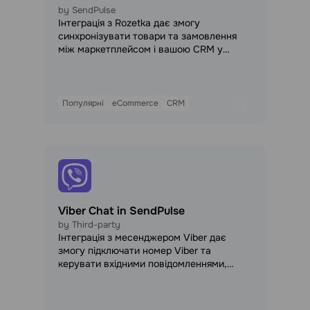
by SendPulse
Інтеграція з Rozetka дає змогу
синхронізувати товари та замовлення
між маркетплейсом і вашою CRM у
SendPulse — автоматично або вручну.
Після підключення нові замовлення з
Rozetka потрапляють прямо в угоди
CRM, а каталог товарів залишається
Популярні
eCommerce
CRM
актуальним в обох системах.
Viber Chat in SendPulse
by Third-party
Інтеграція з месенджером Viber дає
змогу підключати номер Viber та
керувати вхідними повідомленнями,
угодами й базовими сценаріями
автоматизації прямо з панелі SendPulse
— без переходів у зовнішні сервіси. Після