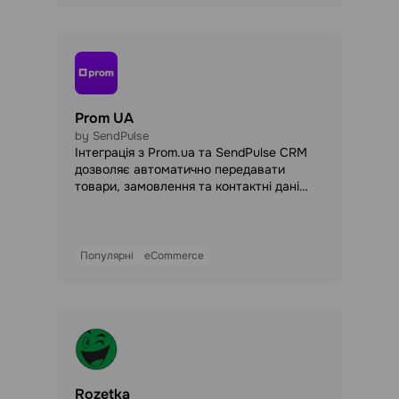
Prom UA
by SendPulse
Інтеграція з Prom.ua та SendPulse CRM
дозволяє автоматично передавати
товари, замовлення та контактні дані
клієнтів у CRM. Керуйте продажами з
маркетплейсу в єдиній системі,
автоматизуйте процеси та мінімізуйте
ручну роботу.
Популярні
eCommerce
Rozetka