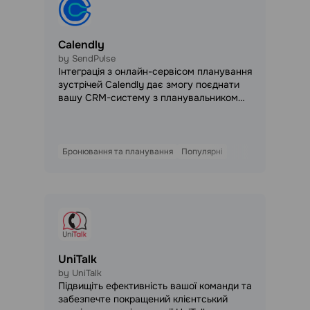
Calendly
by SendPulse
Інтеграція з онлайн-сервісом планування
зустрічей Calendly дає змогу поєднати
вашу CRM-систему з планувальником
зустрічей і системою автоматизації
Automation 360. Завдяки інтеграції після
створення зустрічі ви зможете
автоматично створювати контакти та
Бронювання та планування
Популярні
угоди в CRM, а також надсилати
тригерні листи з нагадуваннями всім
учасникам.
UniTalk
by UniTalk
Підвищіть ефективність вашої команди та
забезпечте покращений клієнтський