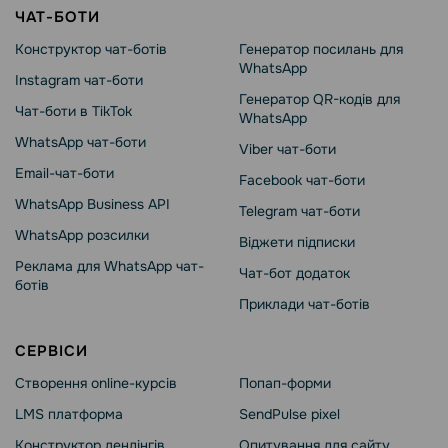
ЧАТ-БОТИ
Конструктор чат-ботів
Генератор посилань для
WhatsApp
Instagram чат-боти
Генератор QR-кодів для
Чат-боти в TikTok
WhatsApp
WhatsApp чат-боти
Viber чат-боти
Email-чат-боти
Facebook чат-боти
WhatsApp Business API
Telegram чат-боти
WhatsApp розсилки
Віджети підписки
Реклама для WhatsApp чат-
Чат-бот додаток
ботів
Приклади чат-ботів
СЕРВІСИ
Створення online-курсів
Попап-форми
LMS платформа
SendPulse pixel
Конструктор лендінгів
Опитування для сайту