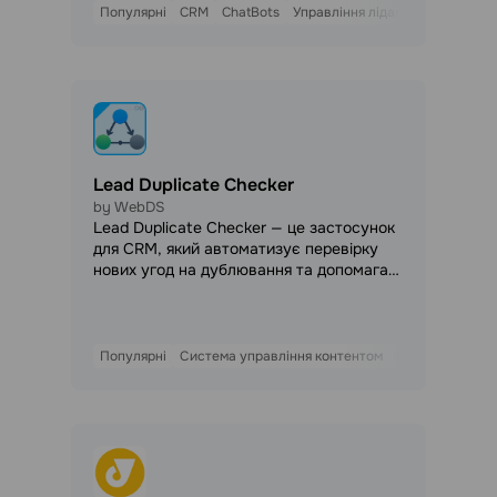
підключення номер автоматично
Популярні
CRM
ChatBots
Управління лідами
використовується для роботи чат-бота
та двосторонньої комунікації з клієнтами.
Lead Duplicate Checker
by WebDS
Lead Duplicate Checker — це застосунок
для CRM, який автоматизує перевірку
нових угод на дублювання та допомагає
компаніям підтримувати порядок у
воронці продажів. Застосунок аналізує
кожну нову угоду під час її створення,
визначає її як унікальну або дубль та
Популярні
Система управління контентом
CRM
Управлін
автоматично виконує задані бізнес-
правила. Це дозволяє зменшити кількість
дубльованих заявок, пришвидшити
обробку лідів та підвищити якість