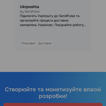
Ukrposhta
by SendPulse
Підключіть Укрпошту до SendPulse та
організуйте процеси доставки
замовлень Україною. Поєднайте роботу
з клієнтами, продажами та логістикою в
єдиному бізнес-середовищі.
Популярні
Доставка
Створюйте та монетизуйте власні
розробки!