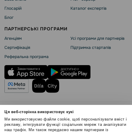
Глосарій
Каталог експертів
Блог
ПАРТНЕРСЬКІ ПРОГРАМИ
Агенціям
Усі програми для партнерів
Сертифікація
Підтримка стартапів
Реферальна програма
Правила користування
Ця веб-сторінка використовує кукі
Політика Cookies
Ми використовуємо файли cookie, щоб персоналізувати вміст і
Безпека SendPulse
рекламу, інтегрувати функції соціальних мереж та аналізувати
наш трафік. Ми також передаємо нашим партнерам із
Політика конфіденційності