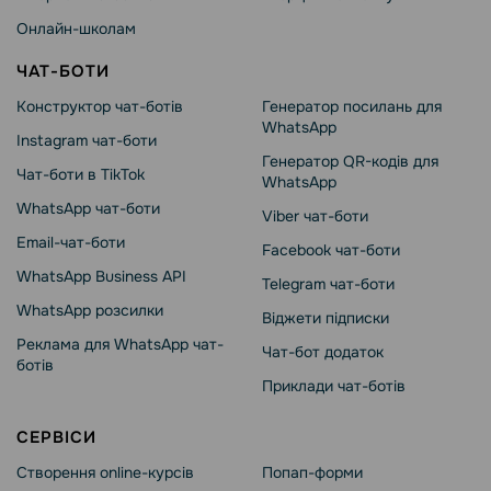
Онлайн-школам
ЧАТ-БОТИ
Конструктор чат-ботів
Генератор посилань для
WhatsApp
Instagram чат-боти
Генератор QR-кодів для
Чат-боти в TikTok
WhatsApp
WhatsApp чат-боти
Viber чат-боти
Email-чат-боти
Facebook чат-боти
WhatsApp Business API
Telegram чат-боти
WhatsApp розсилки
Віджети підписки
Реклама для WhatsApp чат-
Чат-бот додаток
ботів
Приклади чат-ботів
СЕРВІСИ
Створення online-курсів
Попап-форми