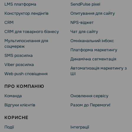
LMS платформа
SendPulse pixel
Конструктор лендінгів
Опитування для сайту
CRM
NPS-віджет
CRM для товарного бізнесу
Чат для сайту
Мультипосилання для
Омніканальний інбокс
соцмереж
Платформа маркетингу
SMS розсилка
Динамічна сегментація
Viber розсилка
Автоматизація маркетингу з
Web push сповіщення
ШІ
ПРО КОМПАНІЮ
Команда
Оновлення сервісу
Відгуки клієнтів
Разом до Перемоги!
КОРИСНЕ
Події
Інтеграції