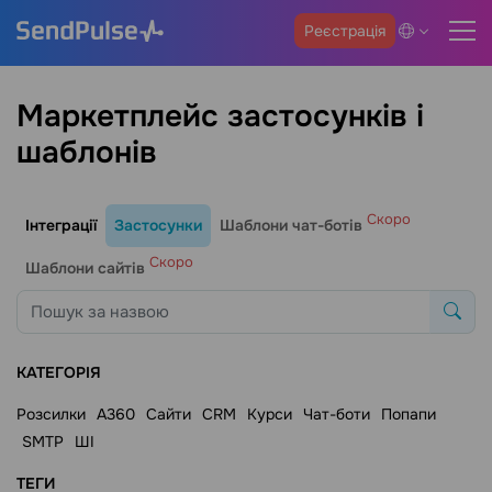
Реєстрація
Маркетплейс застосунків і
шаблонів
Скоро
Інтеграції
Застосунки
Шаблони чат-ботів
Скоро
Шаблони сайтів
КАТЕГОРІЯ
Розсилки
A360
Сайти
CRM
Курси
Чат-боти
Попапи
SMTP
ШІ
ТЕГИ