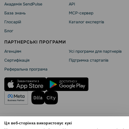
Академія SendPulse
API
База знань
MCP-сервер
Глосарій
Каталог експертів
Блог
ПАРТНЕРСЬКІ ПРОГРАМИ
Агенціям
Усі програми для партнерів
Сертифікація
Підтримка стартапів
Реферальна програма
Правила користування
Ця веб-сторінка використовує кукі
Політика Cookies