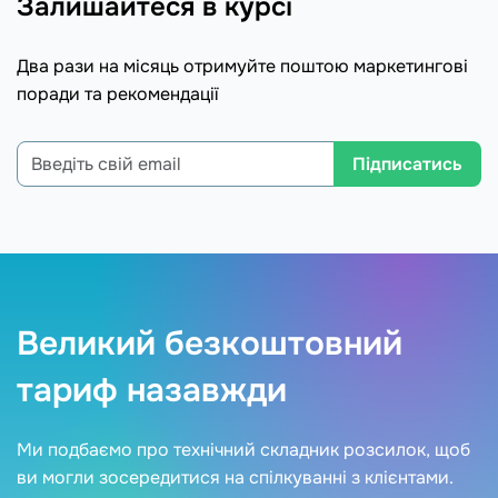
Залишайтеся в курсі
Два рази на місяць отримуйте поштою маркетингові
поради та рекомендації
Підписатись
Великий безкоштовний
тариф назавжди
Ми подбаємо про технічний складник розсилок, щоб
ви могли зосередитися на спілкуванні з клієнтами.