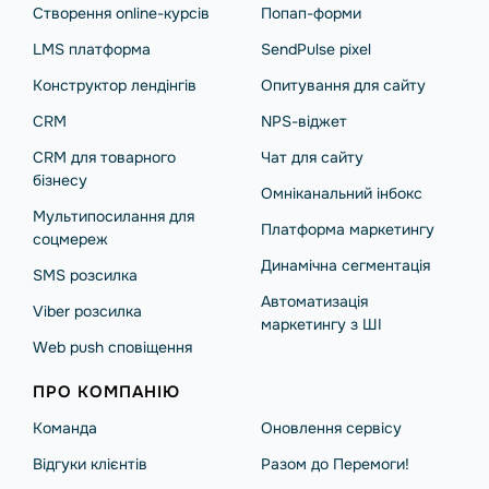
Створення online-курсів
Попап-форми
LMS платформа
SendPulse pixel
Конструктор лендінгів
Опитування для сайту
CRM
NPS-віджет
CRM для товарного
Чат для сайту
бізнесу
Омніканальний інбокс
Мультипосилання для
Платформа маркетингу
соцмереж
Динамічна сегментація
SMS розсилка
Автоматизація
Viber розсилка
маркетингу з ШІ
Web push сповіщення
ПРО КОМПАНІЮ
Команда
Оновлення сервісу
Відгуки клієнтів
Разом до Перемоги!