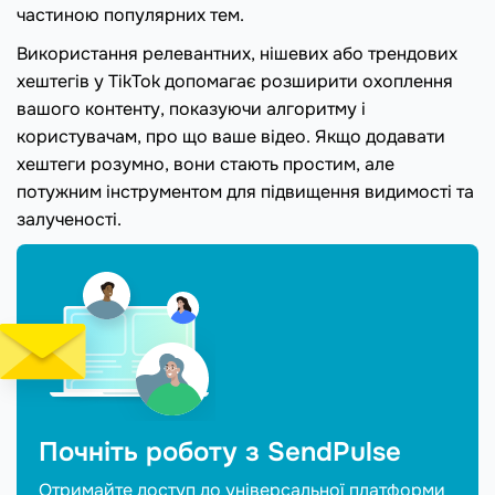
частиною популярних тем.
Використання релевантних, нішевих або трендових
хештегів у TikTok допомагає розширити охоплення
вашого контенту, показуючи алгоритму і
користувачам, про що ваше відео. Якщо додавати
хештеги розумно, вони стають простим, але
потужним інструментом для підвищення видимості та
залученості.
Почніть роботу з SendPulse
Отримайте доступ до універсальної платформи