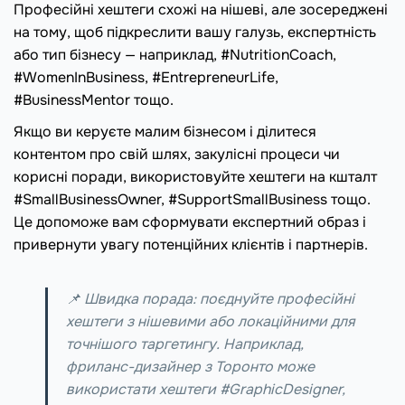
Професійні хештеги схожі на нішеві, але зосереджені
на тому, щоб підкреслити вашу галузь, експертність
або тип бізнесу — наприклад, #NutritionCoach,
#WomenInBusiness, #EntrepreneurLife,
#BusinessMentor тощо.
Якщо ви керуєте малим бізнесом і ділитеся
контентом про свій шлях, закулісні процеси чи
корисні поради, використовуйте хештеги на кшталт
#SmallBusinessOwner, #SupportSmallBusiness тощо.
Це допоможе вам сформувати експертний образ і
привернути увагу потенційних клієнтів і партнерів.
📌 Швидка порада: поєднуйте професійні
хештеги з нішевими або локаційними для
точнішого таргетингу. Наприклад,
фриланс-дизайнер з Торонто може
використати хештеги #GraphicDesigner,