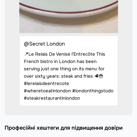
@Secret London
📍Le Relais De Venise l'Entrecôte This
French bistro in London has been
serving just one thing on its menu for
over sixty years: steak and fries 🥩🍟
#lerelaisdeentrecote
#wheretoeatinlondon #londonthingstodo
#steakrestaurantinlondon
Професійні хештеги для підвищення довіри