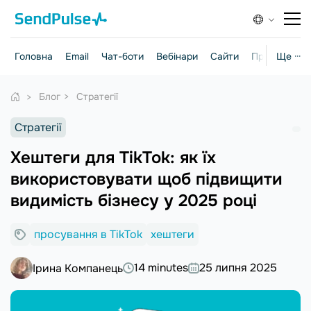
Головна
Email
Чат-боти
Вебінари
Сайти
Практичні г
Ще ···
Блог
Стратегії
Стратегії
Хештеги для TikTok: як їх
використовувати щоб підвищити
видимість бізнесу у 2025 році
просування в TikTok
хештеги
14 minutes
25 липня 2025
Ірина Компанець