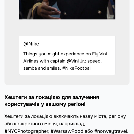
@Nike
Things you might experience on Fly Vini
Airlines with captain @Vini Jr.: speed,
samba and smiles. #NikeFootball
Хештеги за локацією для залучення
користувачів у вашому регіоні
Хештеги за локацією включають назву міста, регіону
або конкретного місця, наприклад,
#NYCPhotographer, #WarsawFood або #norwaytravel.