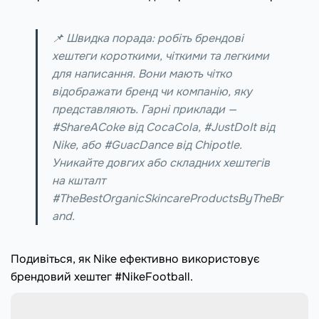
📌 Швидка порада: робіть брендові
хештеги короткими, чіткими та легкими
для написання. Вони мають чітко
відображати бренд чи компанію, яку
представляють. Гарні приклади —
#ShareACoke від CocaCola, #JustDoIt від
Nike, або #GuacDance від Chipotle.
Уникайте довгих або складних хештегів
на кшталт
#TheBestOrganicSkincareProductsByTheBr
and.
Подивіться, як Nike ефективно використовує
брендовий хештег #NikeFootball.