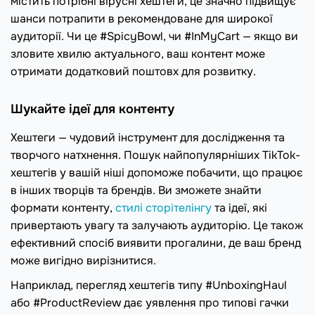
містить потрібні вірусні хештеги, це значно підвищує
шанси потрапити в рекомендоване для широкої
аудиторії. Чи це #SpicyBowl, чи #InMyCart — якщо ви
зловите хвилю актуального, ваш контент може
отримати додатковий поштовх для розвитку.
Шукайте ідеї для контенту
Хештеги — чудовий інструмент для дослідження та
творчого натхнення. Пошук найпопулярніших TikTok-
хештегів у вашій ніші допоможе побачити, що працює
в інших творців та брендів. Ви зможете знайти
формати контенту,
стилі сторітелінгу
та ідеї, які
привертають увагу та залучають аудиторію. Це також
ефективний спосіб виявити прогалини, де ваш бренд
може вигідно вирізнитися.
Наприклад, перегляд хештегів типу #UnboxingHaul
або #ProductReview дає уявлення про типові гачки