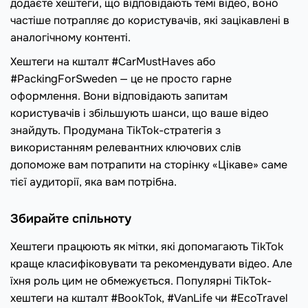
додаєте хештеги, що відповідають темі відео, воно
частіше потрапляє до користувачів, які зацікавлені в
аналогічному контенті.
Хештеги на кшталт #CarMustHaves або
#PackingForSweden — це не просто гарне
оформлення. Вони відповідають запитам
користувачів і збільшують шанси, що ваше відео
знайдуть. Продумана TikTok-стратегія з
використанням релевантних ключових слів
допоможе вам потрапити на сторінку «Цікаве» саме
тієї аудиторії, яка вам потрібна.
Збирайте спільноту
Хештеги працюють як мітки, які допомагають TikTok
краще класифіковувати та рекомендувати відео. Але
їхня роль цим не обмежується. Популярні TikTok-
хештеги на кшталт #BookTok, #VanLife чи #EcoTravel