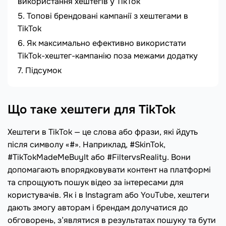
використання хештегів у TikTok
Топові брендовані кампанії з хештегами в
TikTok
Як максимально ефективно використати
TikTok-хештег-кампанію поза межами додатку
Підсумок
Що таке хештеги для TikTok
Хештеги в TikTok — це слова або фрази, які йдуть
після символу «#». Наприклад, #SkinTok,
#TikTokMadeMeBuyIt або #FiltervsReality. Вони
допомагають впорядковувати контент на платформі
та спрощують пошук відео за інтересами для
користувачів. Як і в Instagram або YouTube, хештеги
дають змогу авторам і брендам долучатися до
обговорень, з’являтися в результатах пошуку та бути