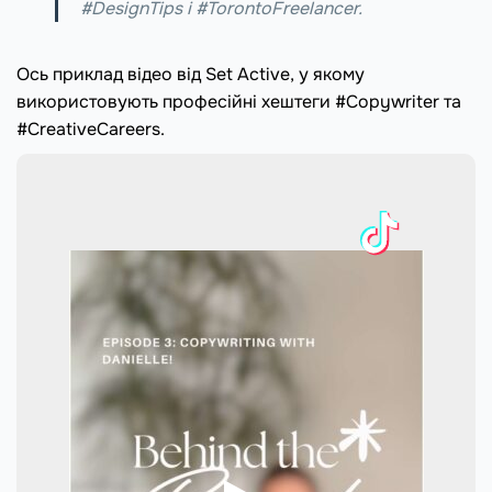
#DesignTips і #TorontoFreelancer.
Ось приклад відео від Set Active, у якому
використовують професійні хештеги #Copywriter та
#CreativeCareers.