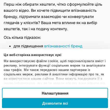
Перш ніж обирати хештеги, чітко сформулюйте ціль
вашого відео. Ви хочете підвищити впізнаваність
бренду, підтримати взаємодію чи конвертувати
глядачів у клієнтів? Ваша мета вплине як на вибір
хештегів, так і на подачу контенту.
Ось кілька підказок:
для підвищення
впізнаваності бренд
використовуйте ширші та трендові хештеги
Ця веб-сторінка використовує кукі
TikTok, щоб охопити ширшу аудиторію.
Ми використовуємо файли cookie, щоб персоналізувати вміст і
для взаємодії з нішевою аудиторією
рекламу, інтегрувати функції соціальних мереж та аналізувати
наш трафік. Ми також передаємо нашим партнерам із
зосередьтеся на хештегах, що пов’язані з вашою
соціальних мереж, реклами й аналітики інформацію про те, як
сферою діяльності або спільнотою.
ви користуєтеся нашим сайтом. Вони можуть поєднувати її з
іншою інформацією, яку ви їм надали або яку вони зібрали під
для конверсій надавайте перевагу брендовим
час вашого користування їхніми службами.
Вибір
хештегам, щоб створити прямий зв’язок з
Налаштування
Необхідні
згоди
вашим продуктом чи пропозицією.
Дозволити всі
Вхід
Реєстрація
Якщо відео виконує кілька функцій одночасно,
Привілейовані