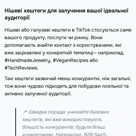
Нішеві хештеги для залучення вашої ідеальної
аудиторії
Нішеві або галузеві хештеги в TikTok стосуються саме
вашого продукту, послуги чи ринку. Вони
допомагають знайти контакт з користувачами, які
вже зацікавлені у конкретній тематиці— наприклад,
#HandmadeJewelry, #VeganRecipes або
#TechReviews.
Такі хештеги зазвичай менш конкурентні, ніж загальні,
тож вони чудово підходять для побудови лояльної та
активно залученої аудиторії.
📌 Швидка порада: уникайте базових
хештегів, які вже використовують
більшість конкурентів; будьте більш
конкретними. Наприклад, B2B SaaS-