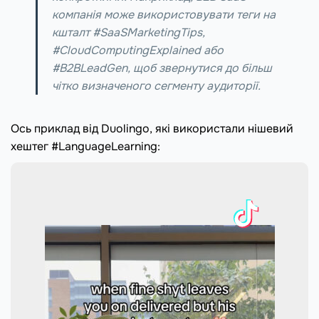
компанія може використовувати теги на
кшталт #SaaSMarketingTips,
#CloudComputingExplained або
#B2BLeadGen, щоб звернутися до більш
чітко визначеного сегменту аудиторії.
Ось приклад від Duolingo, які використали нішевий
хештег #LanguageLearning: