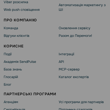
Viber розсилка
Автоматизація маркетингу з
Web push сповіщення
ШІ
ПРО КОМПАНІЮ
Команда
Оновлення сервісу
Відгуки клієнтів
Разом до Перемоги!
КОРИСНЕ
Події
Інтеграції
Академія SendPulse
API
База знань
MCP-сервер
Глосарій
Каталог експертів
Блог
ПАРТНЕРСЬКІ ПРОГРАМИ
Агенціям
Усі програми для партнерів
Сертифікація
Підтримка стартапів