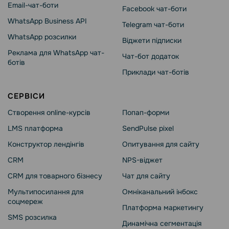
Email-чат-боти
Facebook чат-боти
WhatsApp Business API
Telegram чат-боти
WhatsApp розсилки
Віджети підписки
Реклама для WhatsApp чат-
Чат-бот додаток
ботів
Приклади чат-ботів
СЕРВІСИ
Створення online-курсів
Попап-форми
LMS платформа
SendPulse pixel
Конструктор лендінгів
Опитування для сайту
CRM
NPS-віджет
CRM для товарного бізнесу
Чат для сайту
Мультипосилання для
Омніканальний інбокс
соцмереж
Платформа маркетингу
SMS розсилка
Динамічна сегментація