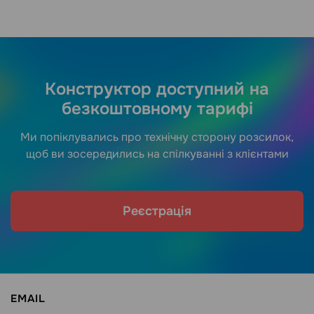
Конструктор доступний на
безкоштовному тарифі
Ми попіклувались про технічну сторону розсилок,
щоб ви зосередились на спілкуванні з клієнтами
Реєстрація
EMAIL