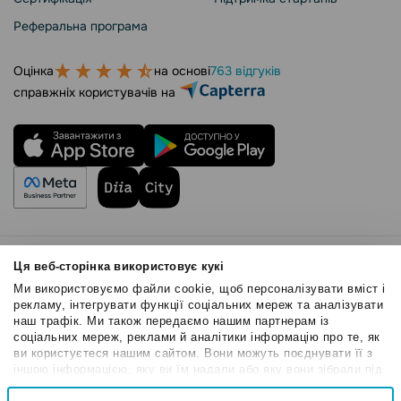
Реферальна програма
Оцінка
на основі
763 відгуків
справжніх користувачів на
Правила користування
Ця веб-сторінка використовує кукі
Політика Cookies
Ми використовуємо файли cookie, щоб персоналізувати вміст і
Безпека SendPulse
рекламу, інтегрувати функції соціальних мереж та аналізувати
наш трафік. Ми також передаємо нашим партнерам із
Політика конфіденційності
соціальних мереж, реклами й аналітики інформацію про те, як
© 2015 - 2026. ТОВ «СендПульс». Всі права захищені
ви користуєтеся нашим сайтом. Вони можуть поєднувати її з
іншою інформацією, яку ви їм надали або яку вони зібрали під
час вашого користування їхніми службами.
Вибір