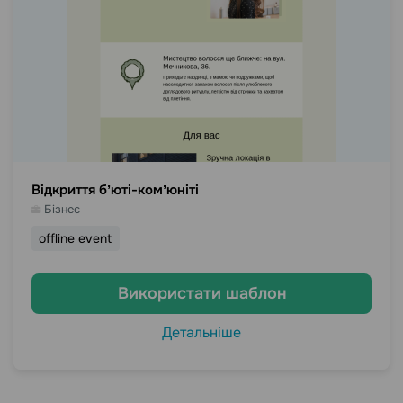
Відкриття бʼюті-комʼюніті
Бізнес
offline event
Використати шаблон
Детальніше