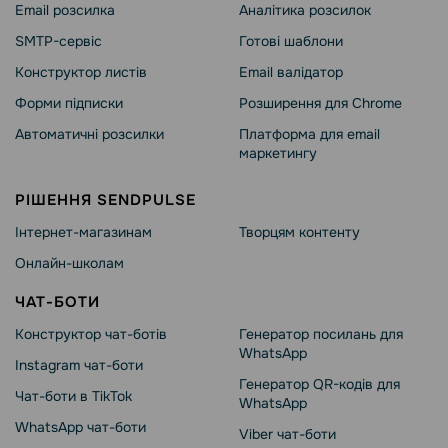
Email розсилка
Аналітика розсилок
SMTP-сервіс
Готові шаблони
Конструктор листів
Email валідатор
Форми підписки
Розширення для Chrome
Автоматичні розсилки
Платформа для email
маркетингу
РІШЕННЯ SENDPULSE
Інтернет-магазинам
Творцям контенту
Онлайн-школам
ЧАТ-БОТИ
Конструктор чат-ботів
Генератор посилань для
WhatsApp
Instagram чат-боти
Генератор QR-кодів для
Чат-боти в TikTok
WhatsApp
WhatsApp чат-боти
Viber чат-боти