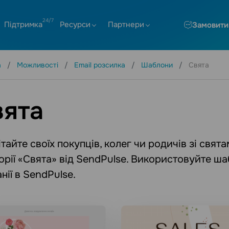
Підтримка
Ресурси
Партнери
Замовити
а
Можливості
Email розсилка
Шаблони
Свята
вята
тайте своїх покупців, колег чи родичів зі свя
орії «Свята» від SendPulse. Використовуйте ш
нії в SendPulse.