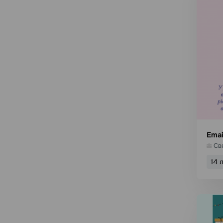
Emai
Св
14 
В