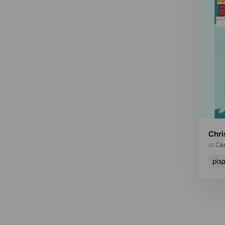
Chri
Св
різ
В