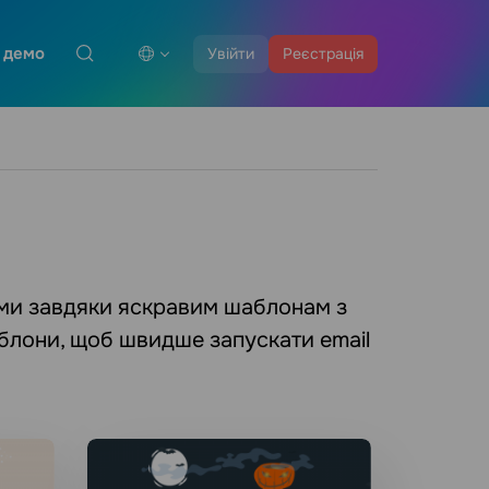
 демо
Увійти
Реєстрація
тами завдяки яскравим шаблонам з
аблони, щоб швидше запускати email