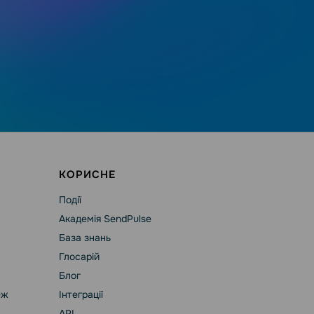
КОРИСНЕ
Події
Академія SendPulse
База знань
Глосарій
Блог
еж
Інтеграції
API