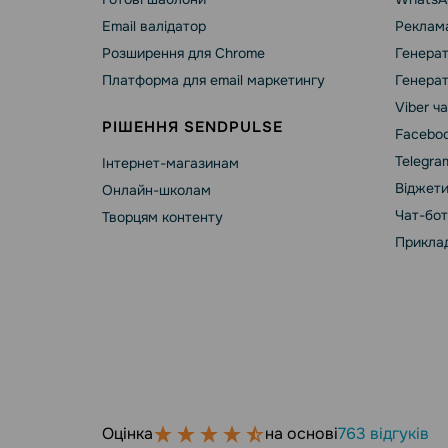
Email валідатор
Реклама
Розширення для Chrome
Генерат
Платформа для email маркетингу
Генерат
Viber ч
РІШЕННЯ SENDPULSE
Faceboo
Telegra
Інтернет-магазинам
Віджети
Онлайн-школам
Чат-бот
Творцям контенту
Приклад
Оцінка
на основі
763 відгуків