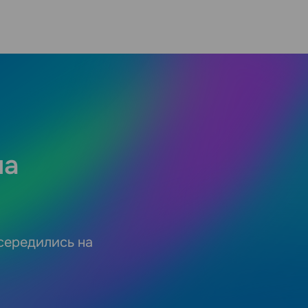
на
осередились на