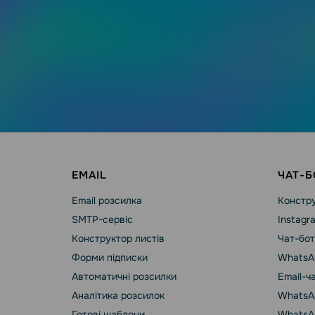
EMAIL
ЧАТ-Б
Email розсилка
Констру
SMTP-сервіс
Instagr
Конструктор листів
Чат-бот
Форми підписки
WhatsA
Автоматичні розсилки
Email-ч
Аналітика розсилок
WhatsAp
Готові шаблони
WhatsA