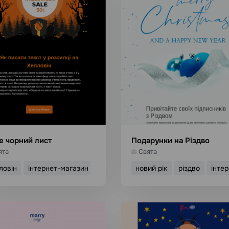
 чорний лист
Подарунки на Різдво
ята
Свята
ловін
інтернет-магазин
новий рік
різдво
інте
икористати шаблон
Використати шабл
Детальніше
Детальніше