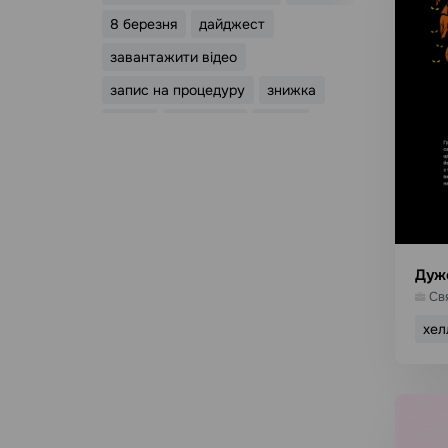
8 березня
дайджест
завантажити відео
запис на процедуру
знижка
курси
лід-магніт
освіта
Дуже
Св
хел
В