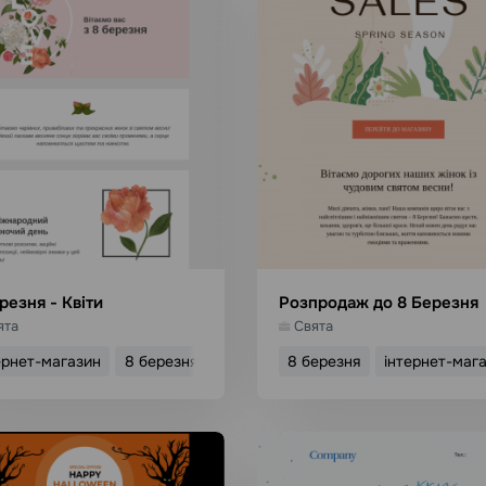
резня - Квіти
Розпродаж до 8 Березня
ята
Свята
ернет-магазин
8 березня
8 березня
інтернет-маг
икористати шаблон
Використати шабл
Детальніше
Детальніше