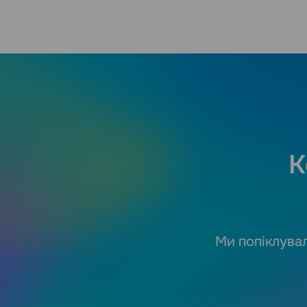
К
Ми попіклувал