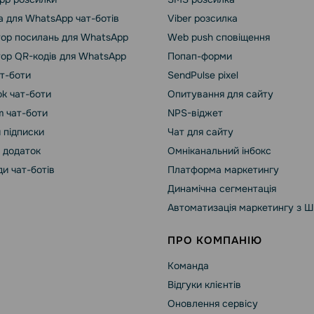
 для WhatsApp чат-ботів
Viber розсилка
ор посилань для WhatsApp
Web push сповіщення
ор QR-кодів для WhatsApp
Попап-форми
ат-боти
SendPulse pixel
k чат-боти
Опитування для сайту
m чат-боти
NPS-віджет
 підписки
Чат для сайту
 додаток
Омніканальний інбокс
и чат-ботів
Платформа маркетингу
Динамічна сегментація
Автоматизація маркетингу з Ш
ПРО КОМПАНІЮ
Команда
Відгуки клієнтів
Оновлення сервісу