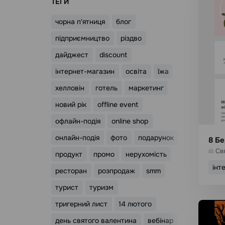
ТЕГИ
чорна п'ятниця
блог
підприємництво
різдво
дайджест
discount
інтернет-магазин
освіта
їжа
хелловін
готель
маркетинг
новий рік
offline event
офлайн-подія
online shop
онлайн-подія
фото
подарунок
8 Бе
Св
продукт
промо
нерухомість
інт
ресторан
розпродаж
smm
турист
туризм
В
тригерний лист
14 лютого
день святого валентина
вебінар