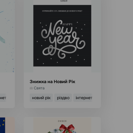
Знижка на Новий Рік
Свята
рнет-магазин
новий рік
різдво
інтернет-магазин
он
Використати шаблон
Детальніше