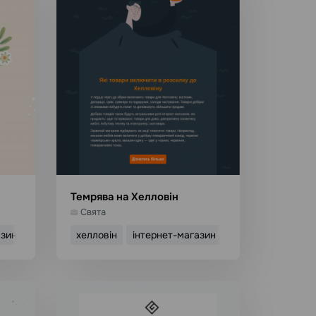
Темрява на Хелловін
Свята
азин
розпродаж
хелловін
інтернет-магазин
он
Використати шаблон
Детальніше