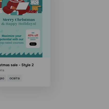
stmas sale - Style 2
ята
дво
освіта
икористати шаблон
Детальніше