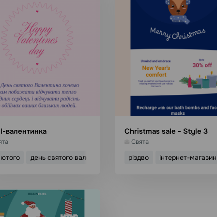
l-валентинка
Christmas sale - Style 3
ята
Свята
лютого
день святого валентина
різдво
інтернет-магазин
икористати шаблон
Використати шабл
Детальніше
Детальніше