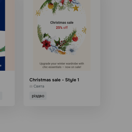
Christmas sale - Style 1
Свята
різдво
он
Використати шаблон
Детальніше