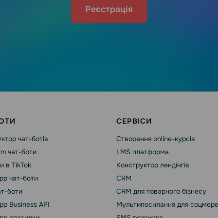
Реєстрація
ОТИ
СЕРВІСИ
ктор чат-ботів
Створення online-курсів
am чат-боти
LMS платформа
и в TikTok
Конструктор лендінгів
pp чат-боти
CRM
ат-боти
CRM для товарного бізнесу
p Business API
Мультипосилання для соцмер
pp розсилки
SMS розсилка