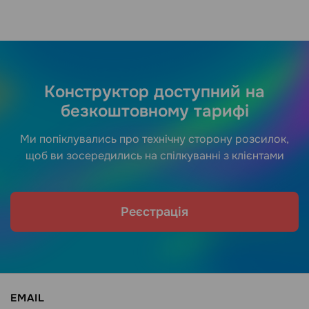
Конструктор доступний на
безкоштовному тарифі
Ми попіклувались про технічну сторону розсилок,
щоб ви зосередились на спілкуванні з клієнтами
Реєстрація
EMAIL