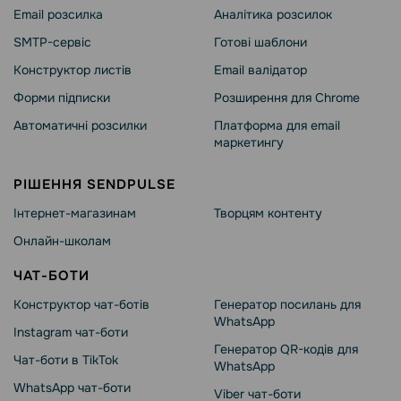
Email розсилка
Аналітика розсилок
SMTP-сервіс
Готові шаблони
Конструктор листів
Email валідатор
Форми підписки
Розширення для Chrome
Автоматичні розсилки
Платформа для email
маркетингу
РІШЕННЯ SENDPULSE
Інтернет-магазинам
Творцям контенту
Онлайн-школам
ЧАТ-БОТИ
Конструктор чат-ботів
Генератор посилань для
WhatsApp
Instagram чат-боти
Генератор QR-кодів для
Чат-боти в TikTok
WhatsApp
WhatsApp чат-боти
Viber чат-боти