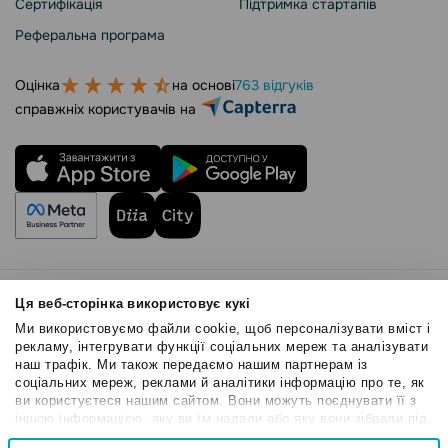
Сертифікація
Підтримка стартапів
Реферальна програма
Оцінка
на основі
763 відгуків
справжніх користувачів на
Правила користування
Ця веб-сторінка використовує кукі
Політика Cookies
Ми використовуємо файли cookie, щоб персоналізувати вміст і
Безпека SendPulse
рекламу, інтегрувати функції соціальних мереж та аналізувати
наш трафік. Ми також передаємо нашим партнерам із
Політика конфіденційності
соціальних мереж, реклами й аналітики інформацію про те, як
© 2015 - 2026. ТОВ «СендПульс». Всі права захищені
ви користуєтеся нашим сайтом. Вони можуть поєднувати її з
іншою інформацією, яку ви їм надали або яку вони зібрали під
час вашого користування їхніми службами.
Вибір