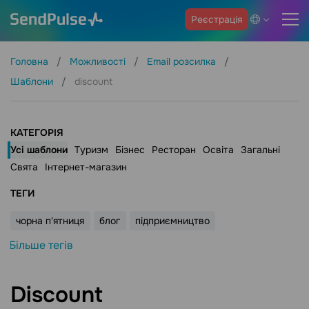
Реєстрація
Головна
Можливості
Email розсилка
Шаблони
discount
КАТЕГОРІЯ
Усі шаблони
Туризм
Бізнес
Ресторан
Освіта
Загальні
Свята
Інтернет-магазин
ТЕГИ
чорна п'ятниця
блог
підприємництво
Більше тегів
Discount