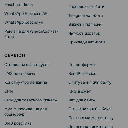
Email-чат-боти
Facebook чат-боти
WhatsApp Business API
Telegram чат-боти
WhatsApp розсилки
Віджети підписки
Реклама для WhatsApp чат-
Чат-бот додаток
ботів
Приклади чат-ботів
СЕРВІСИ
Створення online-курсів
Попап-форми
LMS платформа
SendPulse pixel
Конструктор лендінгів
Опитування для сайту
CRM
NPS-віджет
CRM для товарного бізнесу
Чат для сайту
Мультипосилання для
Омніканальний інбокс
соцмереж
Платформа маркетингу
SMS розсилка
Динамічна сегментація