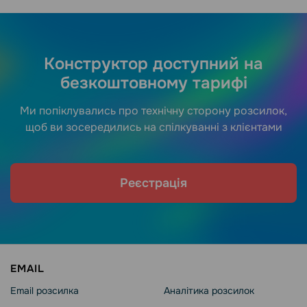
Конструктор доступний на
безкоштовному тарифі
Ми попіклувались про технічну сторону розсилок,
щоб ви зосередились на спілкуванні з клієнтами
Реєстрація
EMAIL
Email розсилка
Аналітика розсилок