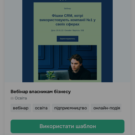
Вебінар власникам бізнесу
Освіта
вебінар
освіта
підприємництво
онлайн-подія
офл
Використати шаблон