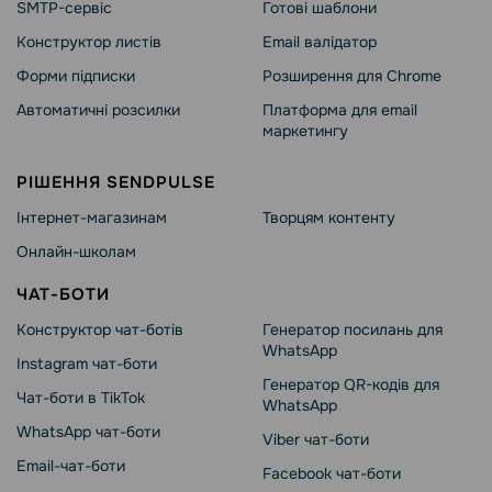
SMTP-сервіс
Готові шаблони
Конструктор листів
Email валідатор
Форми підписки
Розширення для Chrome
Автоматичні розсилки
Платформа для email
маркетингу
РІШЕННЯ SENDPULSE
Інтернет-магазинам
Творцям контенту
Онлайн-школам
ЧАТ-БОТИ
Конструктор чат-ботів
Генератор посилань для
WhatsApp
Instagram чат-боти
Генератор QR-кодів для
Чат-боти в TikTok
WhatsApp
WhatsApp чат-боти
Viber чат-боти
Email-чат-боти
Facebook чат-боти