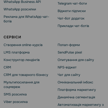
WhatsApp Business API
Telegram чат-боти
WhatsApp розсилки
Віджети підписки
Реклама для WhatsApp чат-
Чат-бот додаток
ботів
Приклади чат-ботів
СЕРВІСИ
Створення online-курсів
Попап-форми
LMS платформа
SendPulse pixel
Конструктор лендінгів
Опитування для сайту
CRM
NPS-віджет
CRM для товарного бізнесу
Чат для сайту
Мультипосилання для
Омніканальний інбокс
соцмереж
Платформа маркетингу
SMS розсилка
Динамічна сегментація
Viber розсилка
Автоматизація маркетингу з