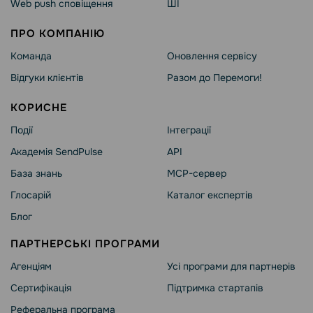
Web push сповіщення
ШІ
ПРО КОМПАНІЮ
Команда
Оновлення сервісу
Відгуки клієнтів
Разом до Перемоги!
КОРИСНЕ
Події
Інтеграції
Академія SendPulse
API
База знань
MCP-сервер
Глосарій
Каталог експертів
Блог
ПАРТНЕРСЬКІ ПРОГРАМИ
Агенціям
Усі програми для партнерів
Сертифікація
Підтримка стартапів
Реферальна програма