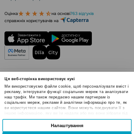
Оцінка
на основі
763 відгуків
справжніх користувачів на
Правила користування
Ця веб-сторінка використовує кукі
Політика Cookies
Ми використовуємо файли cookie, щоб персоналізувати вміст і
Безпека SendPulse
рекламу, інтегрувати функції соціальних мереж та аналізувати
наш трафік. Ми також передаємо нашим партнерам із
Політика конфіденційності
соціальних мереж, реклами й аналітики інформацію про те, як
© 2015 - 2026. ТОВ «СендПульс». Всі права захищені
ви користуєтеся нашим сайтом. Вони можуть поєднувати її з
іншою інформацією, яку ви їм надали або яку вони зібрали під
час вашого користування їхніми службами.
Вибір
Налаштування
Необхідні
згоди