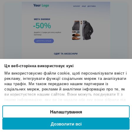
Ця веб-сторінка використовує кукі
Ми використовуємо файли cookie, щоб персоналізувати вміст і
рекламу, інтегрувати функції соціальних мереж та аналізувати
наш трафік. Ми також передаємо нашим партнерам із
соціальних мереж, реклами й аналітики інформацію про те, як
ви користуєтеся нашим сайтом. Вони можуть поєднувати її з
Торгові пропозиції
іншою інформацією, яку ви їм надали або яку вони зібрали під
Інтернет-магазин
час вашого користування їхніми службами.
Вибір
Налаштування
Необхідні
згоди
інтернет-магазин
тригерний лист
Дозволити всі
Привілейовані
Використати шаблон