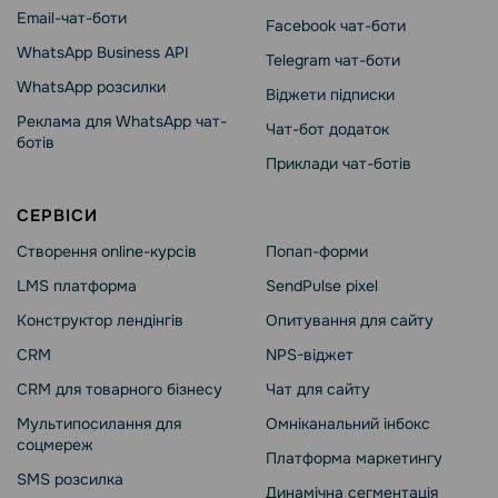
Email-чат-боти
Facebook чат-боти
WhatsApp Business API
Telegram чат-боти
WhatsApp розсилки
Віджети підписки
Реклама для WhatsApp чат-
Чат-бот додаток
ботів
Приклади чат-ботів
СЕРВІСИ
Створення online-курсів
Попап-форми
LMS платформа
SendPulse pixel
Конструктор лендінгів
Опитування для сайту
CRM
NPS-віджет
CRM для товарного бізнесу
Чат для сайту
Мультипосилання для
Омніканальний інбокс
соцмереж
Платформа маркетингу
SMS розсилка
Динамічна сегментація