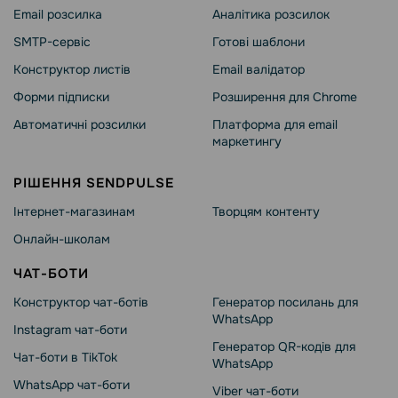
Email розсилка
Аналітика розсилок
SMTP-сервіс
Готові шаблони
Конструктор листів
Email валідатор
Форми підписки
Розширення для Chrome
Автоматичні розсилки
Платформа для email
маркетингу
РІШЕННЯ SENDPULSE
Інтернет-магазинам
Творцям контенту
Онлайн-школам
ЧАТ-БОТИ
Конструктор чат-ботів
Генератор посилань для
WhatsApp
Instagram чат-боти
Генератор QR-кодів для
Чат-боти в TikTok
WhatsApp
WhatsApp чат-боти
Viber чат-боти