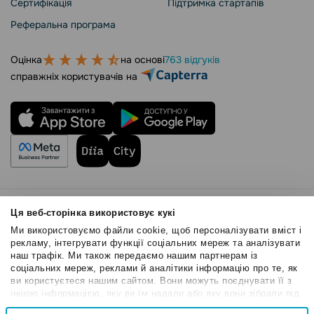
Сертифікація
Підтримка стартапів
Реферальна програма
Оцінка
на основі
763 відгуків
справжніх користувачів на
Правила користування
Ця веб-сторінка використовує кукі
Політика Cookies
Ми використовуємо файли cookie, щоб персоналізувати вміст і
Безпека SendPulse
рекламу, інтегрувати функції соціальних мереж та аналізувати
наш трафік. Ми також передаємо нашим партнерам із
Політика конфіденційності
соціальних мереж, реклами й аналітики інформацію про те, як
© 2015 - 2026. ТОВ «СендПульс». Всі права захищені
ви користуєтеся нашим сайтом. Вони можуть поєднувати її з
іншою інформацією, яку ви їм надали або яку вони зібрали під
час вашого користування їхніми службами.
Вибір