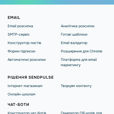
EMAIL
Email розсилка
Аналітика розсилок
SMTP-сервіс
Готові шаблони
Конструктор листів
Email валідатор
Форми підписки
Розширення для Chrome
Автоматичні розсилки
Платформа для email
маркетингу
РІШЕННЯ SENDPULSE
Інтернет-магазинам
Творцям контенту
Онлайн-школам
ЧАТ-БОТИ
Конструктор чат-ботів
Генератор QR-кодів для