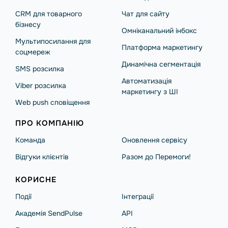
CRM для товарного
Чат для сайту
бізнесу
Омніканальний інбокс
Мультипосилання для
Платформа маркетингу
соцмереж
Динамічна сегментація
SMS розсилка
Автоматизація
Viber розсилка
маркетингу з ШІ
Web push сповіщення
ПРО КОМПАНІЮ
Команда
Оновлення сервісу
Відгуки клієнтів
Разом до Перемоги!
КОРИСНЕ
Події
Інтеграції
Академія SendPulse
API