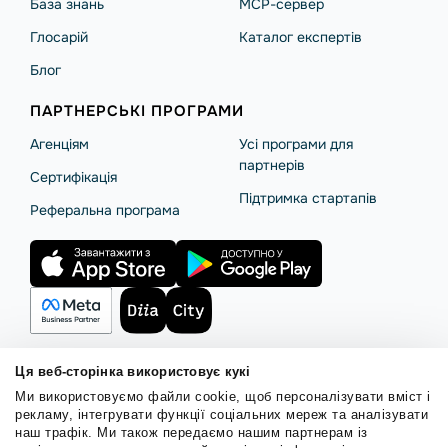
База знань
MCP-сервер
Глосарій
Каталог експертів
Блог
ПАРТНЕРСЬКІ ПРОГРАМИ
Агенціям
Усі програми для
партнерів
Сертифікація
Підтримка стартапів
Реферальна програма
Ця веб-сторінка використовує кукі
Ми використовуємо файли cookie, щоб персоналізувати вміст і
Правила користування
Політика Cookies
Безпека SendPulse
рекламу, інтегрувати функції соціальних мереж та аналізувати
Політика конфіденційності
наш трафік. Ми також передаємо нашим партнерам із