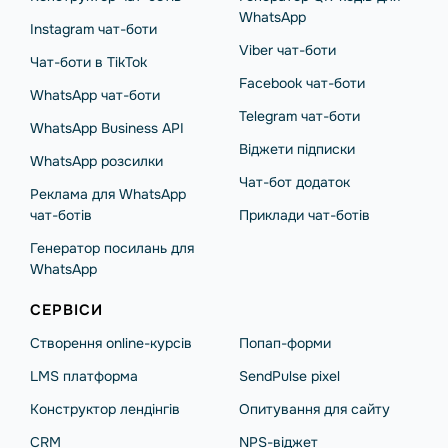
WhatsApp
Instagram чат-боти
Viber чат-боти
Чат-боти в TikTok
Facebook чат-боти
WhatsApp чат-боти
Telegram чат-боти
WhatsApp Business API
Віджети підписки
WhatsApp розсилки
Чат-бот додаток
Реклама для WhatsApp
чат-ботів
Приклади чат-ботів
Генератор посилань для
WhatsApp
СЕРВІСИ
Створення online-курсів
Попап-форми
LMS платформа
SendPulse pixel
Конструктор лендінгів
Опитування для сайту
CRM
NPS-віджет