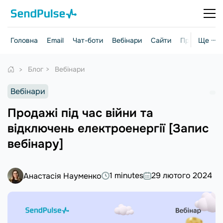
Головна
Email
Чат-боти
Вебінари
Сайти
Практичні г
Ще ···
Блог
Вебінари
Вебінари
Продажі під час війни та
відключень електроенергії [Запис
вебінару]
1 minutes
29 лютого 2024
Анастасія Науменко