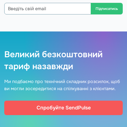
Підписатись
Великий безкоштовний
тариф назавжди
Ми подбаємо про технічний складник розсилок, щоб
ви могли зосередитися на спілкуванні з клієнтами.
Спробуйте SendPulse