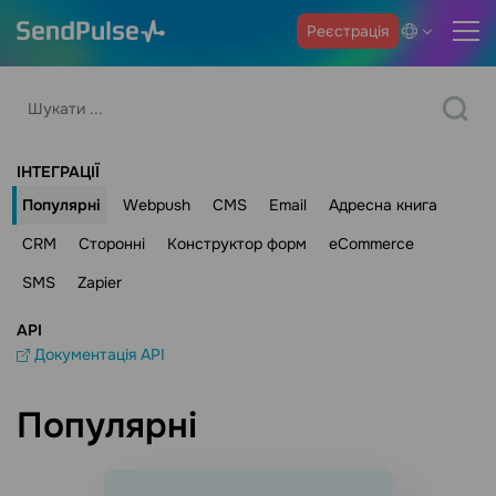
Реєстрація
ІНТЕГРАЦІЇ
Популярні
Webpush
CMS
Email
Адресна книга
CRM
Сторонні
Конструктор форм
eCommerce
SMS
Zapier
API
Документація API
Популярні