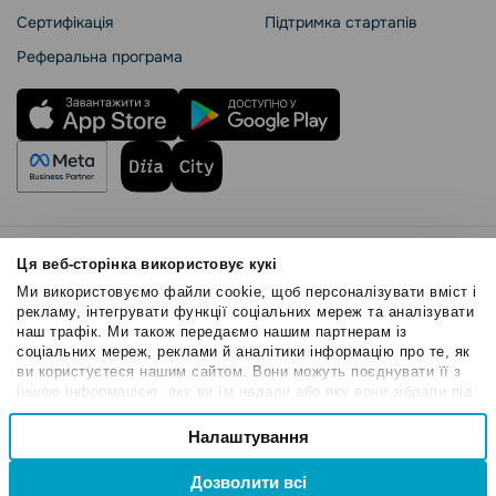
Сертифікація
Підтримка стартапів
Реферальна програма
Правила користування
Ця веб-сторінка використовує кукі
Політика Cookies
Ми використовуємо файли cookie, щоб персоналізувати вміст і
Безпека SendPulse
рекламу, інтегрувати функції соціальних мереж та аналізувати
наш трафік. Ми також передаємо нашим партнерам із
Політика конфіденційності
соціальних мереж, реклами й аналітики інформацію про те, як
© 2015 - 2026. ТОВ «СендПульс». Всі права захищені
ви користуєтеся нашим сайтом. Вони можуть поєднувати її з
іншою інформацією, яку ви їм надали або яку вони зібрали під
час вашого користування їхніми службами.
Вибір
Налаштування
Необхідні
згоди
Дозволити всі