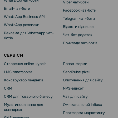
WhatsApp чат-боти
Viber чат-боти
Email-чат-боти
Facebook чат-боти
WhatsApp Business API
Telegram чат-боти
WhatsApp розсилки
Віджети підписки
Реклама для WhatsApp чат-
Чат-бот додаток
ботів
Приклади чат-ботів
СЕРВІСИ
Створення online-курсів
Попап-форми
LMS платформа
SendPulse pixel
Конструктор лендінгів
Опитування для сайту
CRM
NPS-віджет
CRM для товарного бізнесу
Чат для сайту
Мультипосилання для
Омніканальний інбокс
соцмереж
Платформа маркетингу
SMS розсилка