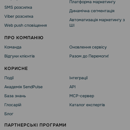
Платформа маркетингу
SMS розсилка
Динамічна сегментація
Viber розсилка
Автоматизація маркетингу з
Web push сповіщення
ШІ
ПРО КОМПАНІЮ
Команда
Оновлення сервісу
Відгуки клієнтів
Разом до Перемоги!
КОРИСНЕ
Події
Інтеграції
Академія SendPulse
API
База знань
MCP-сервер
Глосарій
Каталог експертів
Блог
ПАРТНЕРСЬКІ ПРОГРАМИ