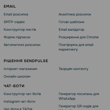
EMAIL
Email розсилка
Аналітика розсилок
SMTP-сервіс
Готові шаблони
Конструктор листів
Email валідатор
Форми підписки
Розширення для Chrome
Автоматичні розсилки
Платформа для email
маркетингу
РІШЕННЯ SENDPULSE
Інтернет-магазинам
Творцям контенту
Онлайн-школам
ЧАТ-БОТИ
Конструктор чат-ботів
Генератор посилань для
WhatsApp
Instagram чат-боти
Генератор QR-кодів для
Чат-боти в TikTok