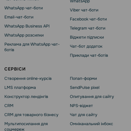
WhatsApp
WhatsApp чат-боти
Viber чат-боти
Email-чат-боти
Facebook чат-боти
WhatsApp Business API
Telegram чат-боти
WhatsApp розсилки
Віджети підписки
Реклама для WhatsApp чат-
Чат-бот додаток
ботів
Приклади чат-ботів
СЕРВІСИ
Створення online-курсів
Попап-форми
LMS платформа
SendPulse pixel
Конструктор лендінгів
Опитування для сайту
CRM
NPS-віджет
CRM для товарного бізнесу
Чат для сайту
Мультипосилання для
Омніканальний інбокс
соцмереж