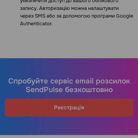
убезпечити доступ до вашого облікового
запису. Авторизацію можна налаштувати
через SMS або за допомогою програми Google
Authenticator.
Спробуйте сервіс email розсилок
SendPulse безкоштовно
Реєстрація