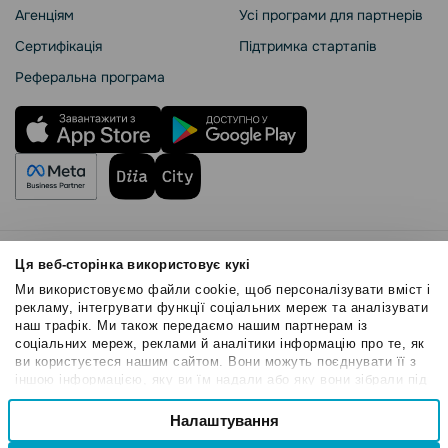
Агенціям
Усі програми для партнерів
Сертифікація
Підтримка стартапів
Реферальна програма
Правила користування
Ця веб-сторінка використовує кукі
Політика Cookies
Ми використовуємо файли cookie, щоб персоналізувати вміст і
Безпека SendPulse
рекламу, інтегрувати функції соціальних мереж та аналізувати
наш трафік. Ми також передаємо нашим партнерам із
Політика конфіденційності
соціальних мереж, реклами й аналітики інформацію про те, як
© 2015 - 2026. ТОВ «СендПульс». Всі права захищені
ви користуєтеся нашим сайтом. Вони можуть поєднувати її з
іншою інформацією, яку ви їм надали або яку вони зібрали під
час вашого користування їхніми службами.
Вибір
Налаштування
Необхідні
згоди