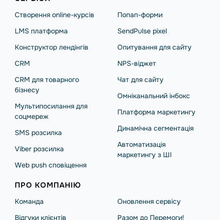
Створення online-курсів
Попап-форми
LMS платформа
SendPulse pixel
Конструктор лендінгів
Опитування для сайту
CRM
NPS-віджет
CRM для товарного
Чат для сайту
бізнесу
Омніканальний інбокс
Мультипосилання для
Платформа маркетингу
соцмереж
Динамічна сегментація
SMS розсилка
Автоматизація
Viber розсилка
маркетингу з ШІ
Web push сповіщення
ПРО КОМПАНІЮ
Команда
Оновлення сервісу
Відгуки клієнтів
Разом до Перемоги!