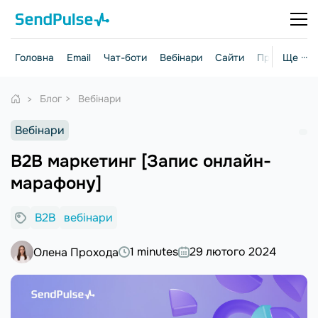
Головна
Email
Чат-боти
Вебінари
Сайти
Практичні г
Ще ···
Блог
Вебінари
Вебінари
B2B маркетинг [Запис онлайн-
марафону]
B2B
вебінари
1 minutes
29 лютого 2024
Олена Прохода