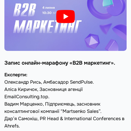
Запис онлайн-марафону «B2B маркетинг».
Експерти:
Олександр Рись, Амбасадор SendPulse.
Аліса Киричок, Засновниця агенції
EmailConsulting.top.
Вадим Марценко, Підприємець, засновник
консалтингової компанії “Martsenko Sales”.
Дарʼя Самокіш, PR Head & International Conferences в
Ahrefs.