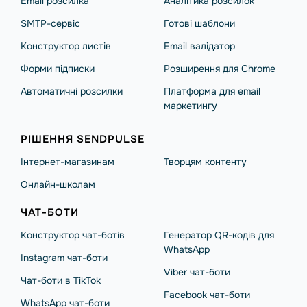
Email розсилка
Аналітика розсилок
SMTP-сервіс
Готові шаблони
Конструктор листів
Email валідатор
Форми підписки
Розширення для Chrome
Автоматичні розсилки
Платформа для email
маркетингу
РІШЕННЯ SENDPULSE
Інтернет-магазинам
Творцям контенту
Онлайн-школам
ЧАТ-БОТИ
Конструктор чат-ботів
Генератор QR-кодів для
WhatsApp
Instagram чат-боти
Viber чат-боти
Чат-боти в TikTok
Facebook чат-боти
WhatsApp чат-боти