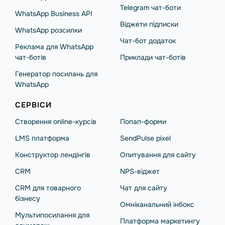
Telegram чат-боти
WhatsApp Business API
Віджети підписки
WhatsApp розсилки
Чат-бот додаток
Реклама для WhatsApp
чат-ботів
Приклади чат-ботів
Генератор посилань для
WhatsApp
СЕРВІСИ
Створення online-курсів
Попап-форми
LMS платформа
SendPulse pixel
Конструктор лендінгів
Опитування для сайту
CRM
NPS-віджет
CRM для товарного
Чат для сайту
бізнесу
Омніканальний інбокс
Мультипосилання для
Платформа маркетингу