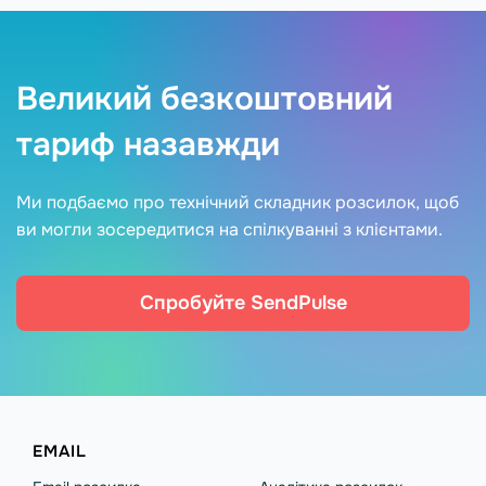
Великий безкоштовний
тариф назавжди
Ми подбаємо про технічний складник розсилок, щоб
ви могли зосередитися на спілкуванні з клієнтами.
Спробуйте SendPulse
EMAIL