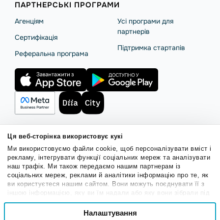
ПАРТНЕРСЬКІ ПРОГРАМИ
Агенціям
Усі програми для
партнерів
Сертифікація
Підтримка стартапів
Реферальна програма
Ця веб-сторінка використовує кукі
Правила користування
Політика Cookies
Безпека SendPulse
Ми використовуємо файли cookie, щоб персоналізувати вміст і
Політика конфіденційності
рекламу, інтегрувати функції соціальних мереж та аналізувати
наш трафік. Ми також передаємо нашим партнерам із
© 2015 - 2026. ТОВ «СендПульс». Всі права захищені.
соціальних мереж, реклами й аналітики інформацію про те, як
ви користуєтеся нашим сайтом. Вони можуть поєднувати її з
іншою інформацією, яку ви їм надали або яку вони зібрали під
Українська
час вашого користування їхніми службами.
Вибір
Налаштування
Необхідні
згоди