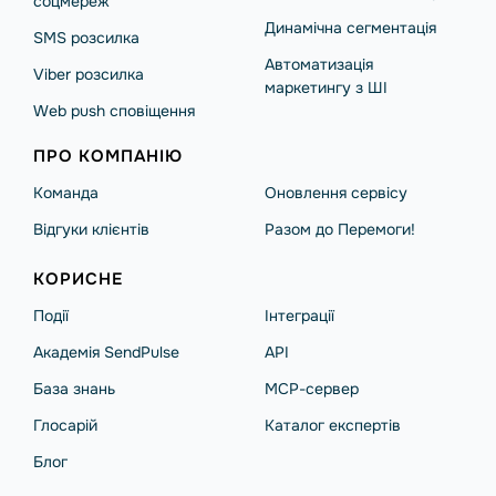
соцмереж
Динамічна сегментація
SMS розсилка
Автоматизація
Viber розсилка
маркетингу з ШІ
Web push сповіщення
ПРО КОМПАНІЮ
Команда
Оновлення сервісу
Відгуки клієнтів
Разом до Перемоги!
КОРИСНЕ
Події
Інтеграції
Академія SendPulse
API
База знань
MCP-сервер
Глосарій
Каталог експертів
Блог