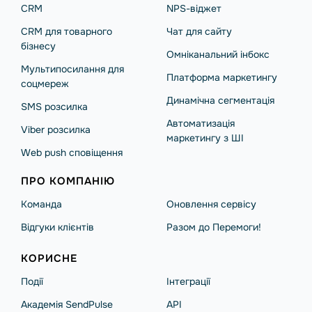
CRM
NPS-віджет
CRM для товарного
Чат для сайту
бізнесу
Омніканальний інбокс
Мультипосилання для
Платформа маркетингу
соцмереж
Динамічна сегментація
SMS розсилка
Автоматизація
Viber розсилка
маркетингу з ШІ
Web push сповіщення
ПРО КОМПАНІЮ
Команда
Оновлення сервісу
Відгуки клієнтів
Разом до Перемоги!
КОРИСНЕ
Події
Інтеграції
Академія SendPulse
API