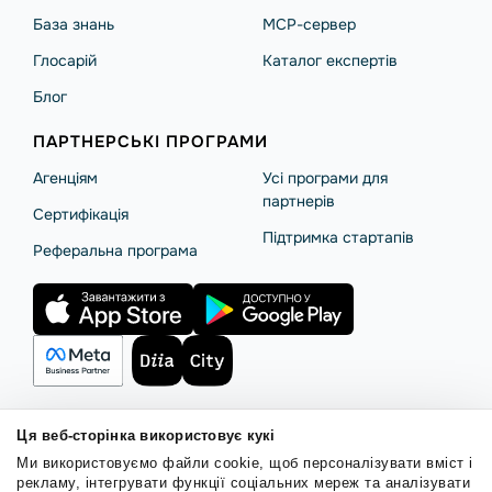
База знань
MCP-сервер
Глосарій
Каталог експертів
Блог
ПАРТНЕРСЬКІ ПРОГРАМИ
Агенціям
Усі програми для
партнерів
Сертифікація
Підтримка стартапів
Реферальна програма
Ця веб-сторінка використовує кукі
Правила користування
Політика Cookies
Безпека SendPulse
Ми використовуємо файли cookie, щоб персоналізувати вміст і
Політика конфіденційності
рекламу, інтегрувати функції соціальних мереж та аналізувати