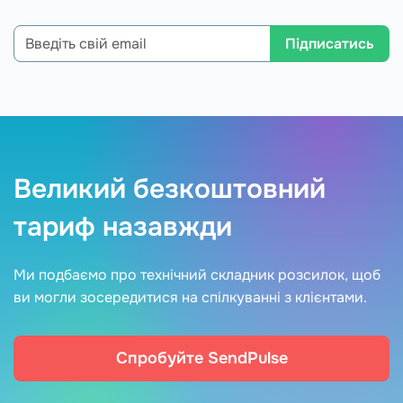
Підписатись
Великий безкоштовний
тариф назавжди
Ми подбаємо про технічний складник розсилок, щоб
ви могли зосередитися на спілкуванні з клієнтами.
Спробуйте SendPulse