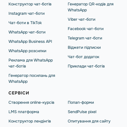
Конструктор чат-ботів
Генератор QR-кодів для
WhatsApp
Instagram чат-боти
Viber чат-боти
Чат-боти в TikTok
Facebook чат-боти
WhatsApp чат-боти
Telegram чат-боти
WhatsApp Business API
Віджети підписки
WhatsApp розсилки
Чат-бот додаток
Реклама для WhatsApp
чат-ботів
Приклади чат-ботів
Генератор посилань для
WhatsApp
СЕРВІСИ
Створення online-курсів
Попап-форми
LMS платформа
SendPulse pixel
Конструктор лендінгів
Опитування для сайту