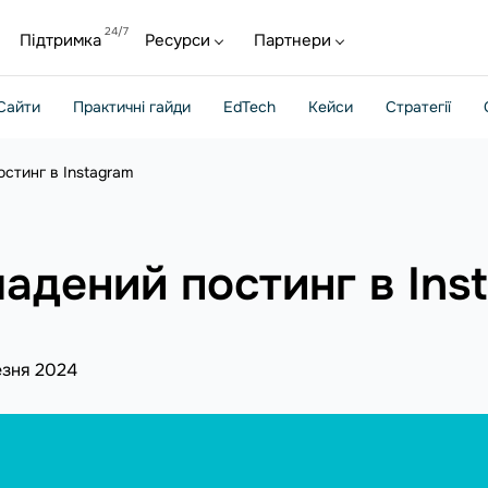
Підтримка
Ресурси
Партнери
Сайти
Практичні гайди
EdTech
Кейси
Стратегії
остинг в Instagram
ладений постинг в Ins
езня 2024