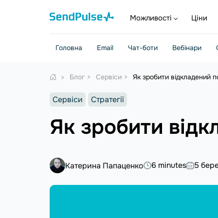
Можливості
Ціни
Головна
Email
Чат-боти
Вебінари
Блог
Сервіси
Як зробити відкладений п
Сервіси
Стратегії
Як зробити відк
6 minutes
5 бер
Катерина Папаценко