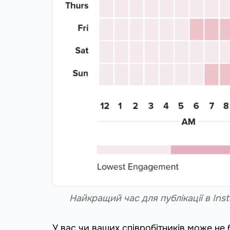
Найкращий час для публікації в In
У вас чи ваших співробітників може не 