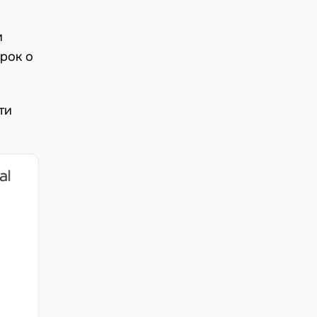
и
орок о
ти