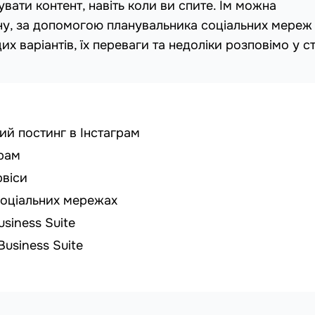
увати контент, навіть коли ви спите. Їм можна
ону, за допомогою планувальника соціальних мереж
их варіантів, їх переваги та недоліки розповімо у ст
ий постинг в Інстаграм
грам
рвіси
соціальних мережах
siness Suite
Business Suite