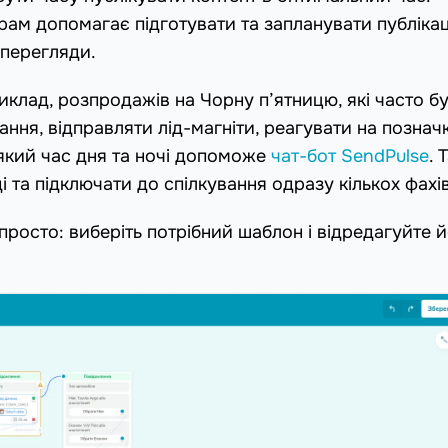
грам допомагає підготувати та запланувати публіка
 перегляди.
иклад, розпродажів на Чорну п’ятницю, які часто б
ання, відправляти лід-магніти, реагувати на познач
-який час дня та ночі допоможе
чат-бот SendPulse
. 
 та підключати до спілкування одразу кількох фахів
росто: виберіть потрібний шаблон і відредагуйте 