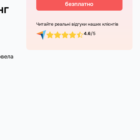
безплатно
нг
Читайте реальні відгуки наших клієнтів
4.6
/5
овела