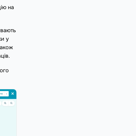
цію на
увають
ки у
Також
ців.
його