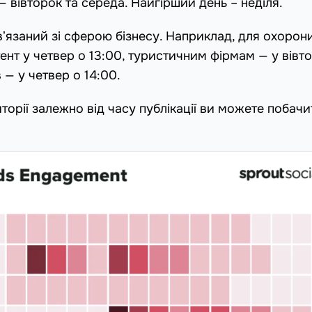
— вівторок та середа. Найгірший день – неділя.
вʼязаний зі сферою бізнесу. Наприклад, для охорон
нт у четвер о 13:00, туристичним фірмам — у вівт
— у четвер о 14:00.
торії залежно від часу публікації ви можете побачи