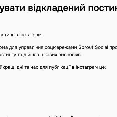
увати відкладений пости
остинг в Інстаграм.
ма для управління соцмережами Sprout Social пр
тингу та дійшла цікавих висновків.
йкращі дні та час для публікації в Інстаграм це: