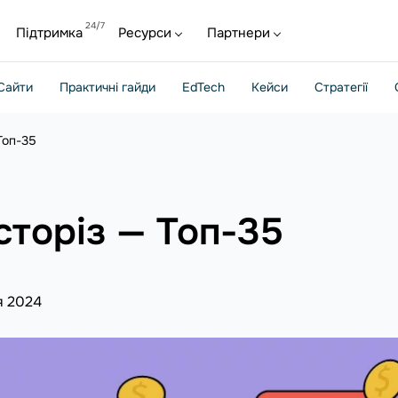
Підтримка
Ресурси
Партнери
Сайти
Практичні гайди
EdTech
Кейси
Стратегії
Топ-35
сторіз — Топ-35
я 2024