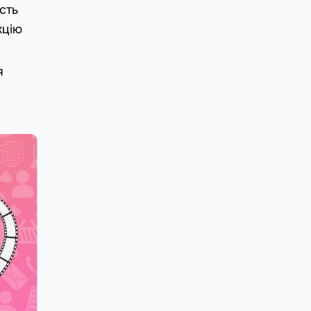
сть
кцію
я