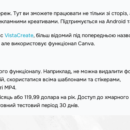
ж. Тут ви зможете працювати не тільки зі сторіз, а
кламними креативами. Підтримується на Android т
іс
VistaCreate
, більш відомий під попередньою наз
и, але використовує функціонал Canva.
го функціоналу. Наприклад, не можна видалити ф
цій, скористатися всіма шаблонами та стікерами,
ті MP4.
ісяць або 119,99 долара на рік. Доступ до хмарного
товний тестовий період 30 днів.