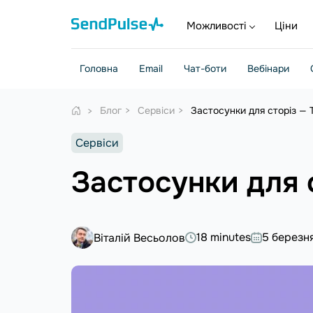
Можливості
Ціни
Головна
Email
Чат-боти
Вебінари
Блог
Сервіси
Застосунки для сторіз — 
Сервіси
Застосунки для 
18 minutes
5 березн
Віталій Весьолов