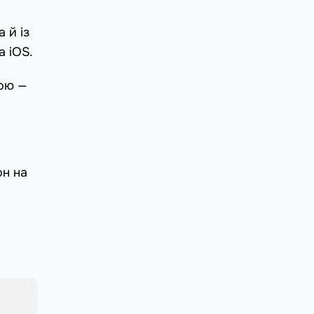
 й із
а iOS.
вою —
он на