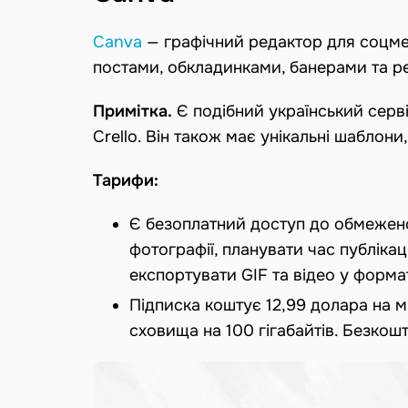
Canva
— графічний редактор для соцмере
постами, обкладинками, банерами та ре
Примітка.
Є подібний український серв
Crello. Він також має унікальні шаблон
Тарифи:
Є безоплатний доступ до обмежено
фотографії, планувати час публіка
експортувати GIF та відео у форма
Підписка коштує 12,99 долара на м
сховища на 100 гігабайтів. Безкош