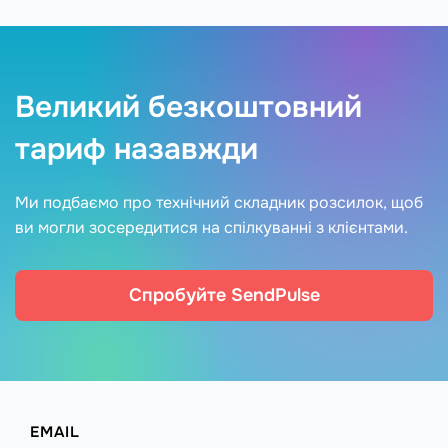
Великий безкоштовний
тариф назавжди
Ми подбаємо про технічний складник розсилок, щоб
ви могли зосередитися на спілкуванні з клієнтами.
Спробуйте SendPulse
EMAIL