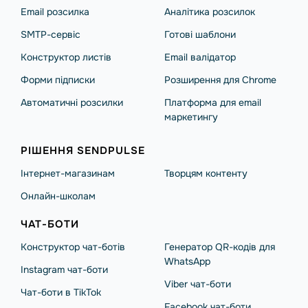
Email розсилка
Аналітика розсилок
SMTP-сервіс
Готові шаблони
Конструктор листів
Email валідатор
Форми підписки
Розширення для Chrome
Автоматичні розсилки
Платформа для email
маркетингу
РІШЕННЯ SENDPULSE
Інтернет-магазинам
Творцям контенту
Онлайн-школам
ЧАТ-БОТИ
Конструктор чат-ботів
Генератор QR-кодів для
WhatsApp
Instagram чат-боти
Viber чат-боти
Чат-боти в TikTok
Facebook чат-боти