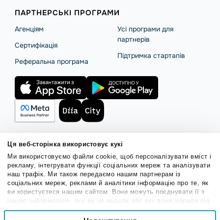
ПАРТНЕРСЬКІ ПРОГРАМИ
Агенціям
Усі програми для
партнерів
Сертифікація
Підтримка стартапів
Реферальна програма
Ця веб-сторінка використовує кукі
Правила користування
Політика Cookies
Безпека SendPulse
Ми використовуємо файли cookie, щоб персоналізувати вміст і
Політика конфіденційності
рекламу, інтегрувати функції соціальних мереж та аналізувати
наш трафік. Ми також передаємо нашим партнерам із
© 2015 - 2026. ТОВ «СендПульс». Всі права захищені.
соціальних мереж, реклами й аналітики інформацію про те, як
ви користуєтеся нашим сайтом. Вони можуть поєднувати її з
іншою інформацією, яку ви їм надали або яку вони зібрали під
Українська
час вашого користування їхніми службами.
Вибір