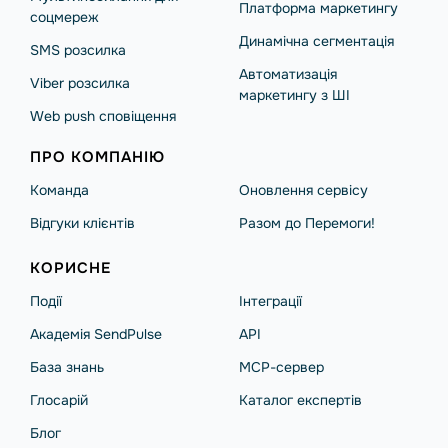
Платформа маркетингу
соцмереж
Динамічна сегментація
SMS розсилка
Автоматизація
Viber розсилка
маркетингу з ШІ
Web push сповіщення
ПРО КОМПАНІЮ
Команда
Оновлення сервісу
Відгуки клієнтів
Разом до Перемоги!
КОРИСНЕ
Події
Інтеграції
Академія SendPulse
API
База знань
MCP-сервер
Глосарій
Каталог експертів
Блог