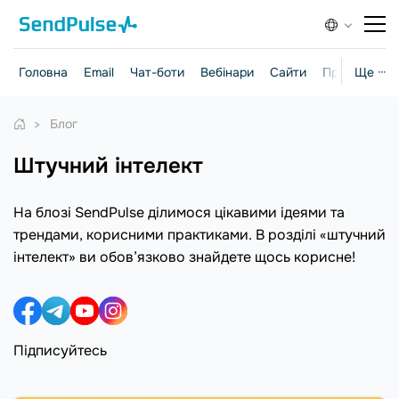
Головна
Email
Чат-боти
Вебінари
Сайти
Практичні г
Ще ···
Блог
штучний інтелект
На блозі SendPulse ділимося цікавими ідеями та
трендами, корисними практиками. В розділі «штучний
інтелект» ви обов’язково знайдете щось корисне!
Підписуйтесь