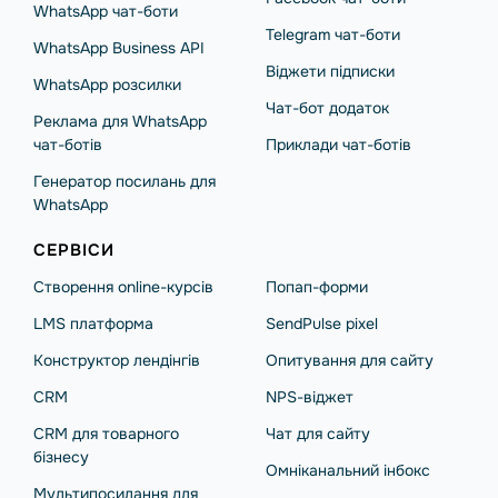
WhatsApp чат-боти
Telegram чат-боти
WhatsApp Business API
Віджети підписки
WhatsApp розсилки
Чат-бот додаток
Реклама для WhatsApp
чат-ботів
Приклади чат-ботів
Генератор посилань для
WhatsApp
СЕРВІСИ
Створення online-курсів
Попап-форми
LMS платформа
SendPulse pixel
Конструктор лендінгів
Опитування для сайту
CRM
NPS-віджет
CRM для товарного
Чат для сайту
бізнесу
Омніканальний інбокс
Мультипосилання для