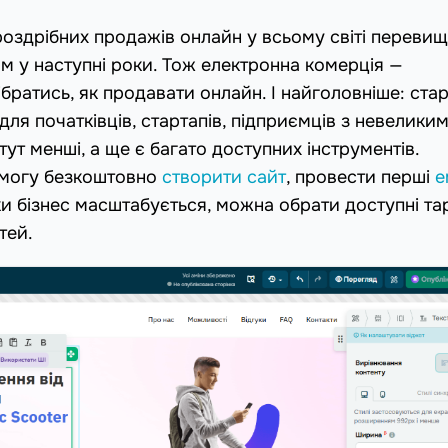
 роздрібних продажів онлайн у всьому світі переви
 у наступні роки. Тож електронна комерція —
братись, як продавати онлайн. І найголовніше: стар
 для початківців, стартапів, підприємців з невелики
тут менші, а ще є багато доступних інструментів.
могу безкоштовно
створити сайт
, провести перші
e
ьки бізнес масштабується, можна обрати доступні т
тей.