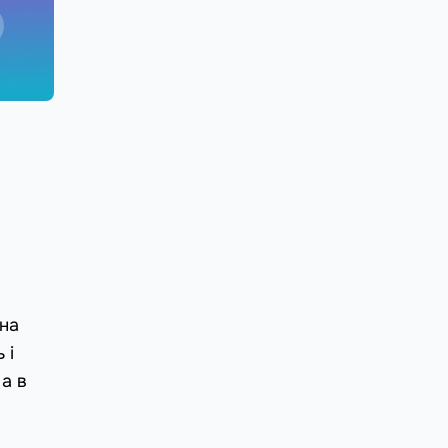
 на
 і
 а в