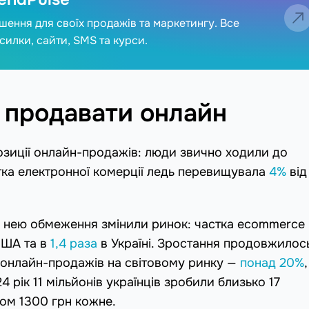
ішення для своїх продажів та маркетингу. Все
силки, сайти, SMS та курси.
е продавати онлайн
позиції онлайн-продажів: люди звично ходили до
стка електронної комерції ледь перевищувала
4%
від
з нею обмеження змінили ринок: частка ecommerce
ША та в
1,4 раза
в Україні. Зростання продовжилось
к онлайн-продажів на світовому ринку —
понад 20%
,
4 рік 11 мільйонів українців зробили близько 17
ком 1300 грн кожне.