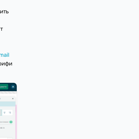
щить
т
м
mail
арифи