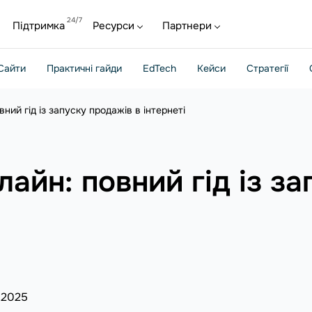
Підтримка
Ресурси
Партнери
Сайти
Практичні гайди
EdTech
Кейси
Стратегії
ний гід із запуску продажів в інтернеті
айн: повний гід із за
 2025