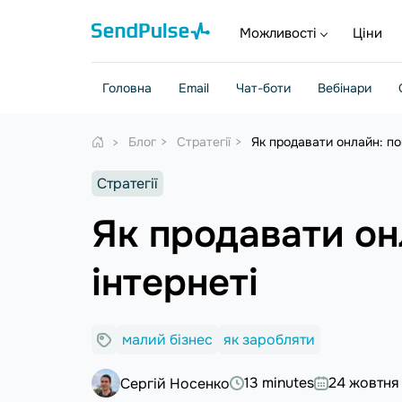
Можливості
Ціни
Головна
Email
Чат-боти
Вебінари
Блог
Стратегії
Як продавати онлайн: пов
Стратегії
Як продавати онл
інтернеті
малий бізнес
як заробляти
13 minutes
24 жовтня
Сергій Носенко