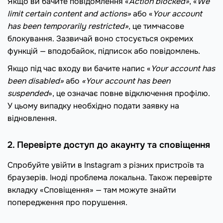
Якщо ви бачите повідомлення «
Action blocked»
, «
We
limit certain content and actions»
або «
Your account
has been temporarily restricted»
, це тимчасове
блокування. Зазвичай воно стосується окремих
функцій — вподобайок, підписок або повідомлень.
Якщо під час входу ви бачите напис «
Your account has
been disabled»
або
«Your account has been
suspended
», це означає повне відключення профілю.
У цьому випадку необхідно подати заявку на
відновлення.
2. Перевірте доступ до акаунту та сповіщення
Спробуйте увійти в Instagram з різних пристроїв та
браузерів. Іноді проблема локальна. Також перевірте
вкладку «Сповіщення» — там можуте знайти
попередження про порушення.