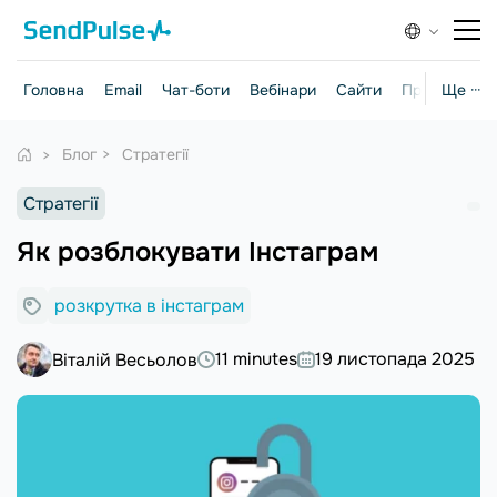
Головна
Email
Чат-боти
Вебінари
Сайти
Практичні г
Ще ···
Блог
Стратегії
Стратегії
Як розблокувати Інстаграм
розкрутка в інстаграм
11 minutes
19 листопада 2025
Віталій Весьолов