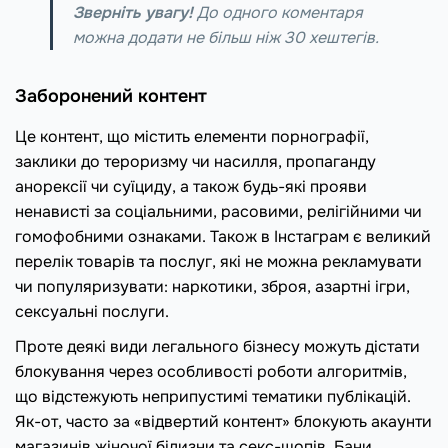
Зверніть увагу!
До одного коментаря
можна додати не більш ніж 30 хештегів.
Заборонений контент
Це контент, що містить елементи порнографії,
заклики до тероризму чи насилля, пропаганду
анорексії чи суїциду, а також будь-які прояви
ненависті за соціальними, расовими, релігійними чи
гомофобними ознаками. Також в Інстаграм є великий
перелік товарів та послуг, які не можна рекламувати
чи популяризувати: наркотики, зброя, азартні ігри,
сексуальні послуги.
Проте деякі види легального бізнесу можуть дістати
блокування через особливості роботи алгоритмів,
що відстежують неприпустимі тематики публікацій.
Як-от, часто за «відвертий контент» блокують акаунти
магазинів жіночої білизни та секс-шопів. Бани