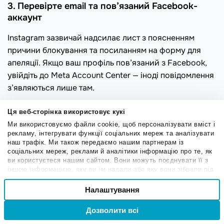
3. Перевірте email та пов’язаний Facebook-
аккаунт
Instagram зазвичай надсилає лист з поясненням
причини блокування та посиланням на форму для
апеляції. Якщо ваш профіль пов’язаний з Facebook,
увійдіть до Meta Account Center — іноді повідомлення
з’являються лише там.
Ця веб-сторінка використовує кукі
Крок 4. Підготуйте обліковий запис до
відновлення
Ми використовуємо файли cookie, щоб персоналізувати вміст і
рекламу, інтегрувати функції соціальних мереж та аналізувати
наш трафік. Ми також передаємо нашим партнерам із
Навіть якщо ви отримали тимчасовий бан, варто
соціальних мереж, реклами й аналітики інформацію про те, як
одразу підвищити рівень безпеки:
ви користуєтеся нашим сайтом. Вони можуть поєднувати її з
іншою інформацією, яку ви їм надали або яку вони зібрали під
змініть пароль;
час вашого користування їхніми службами.
Вибір
Налаштування
Необхідні
згоди
увімкніть двофакторну автентифікацію;
видаліть сторонні програми та послуги, яким ви
Дозволити всі
Вхід
Реєстрація
давали доступ;
Привілейовані