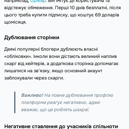
наприклад,
Upleap
. Він імітує дії користувача та
відстежує обмеження. Перші 10 днів безплатні, після
цього треба купити підписку, що коштує 69 доларів
щомісяця.
Дублювання сторінки
Деякі популярні блогери дублюють власні
«обліковки». Інколи вони дістають великий наплив
скарг від хейтерів, а додаткова сторінка допомагає
лишатися на зв’язку, якщо основний акаунт
заблокували через скарги.
Важливо!
На повне дублювання профілю
платформа реагує негативно, адже
вважає, що це роблять шахраї.
Негативне ставлення до учасників спільноти