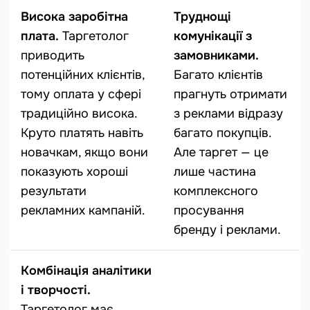
Висока заробітна
Труднощі
плата.
Таргетолог
комунікації з
приводить
замовниками.
потенційних клієнтів,
Багато клієнтів
тому оплата у сфері
прагнуть отримати
традиційно висока.
з реклами відразу
Круто платять навіть
багато покупців.
новачкам, якщо вони
Але таргет — це
показують хороші
лише частина
результати
комплексного
рекламних кампаній.
просування
бренду і реклами.
Комбінація аналітики
і творчості.
Таргетолог має