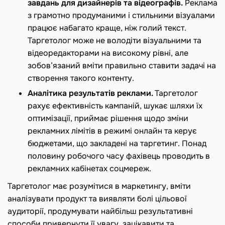
завдань для дизайнерів та відеографів.
Реклама
з грамотно продуманими і стильними візуалами
працює набагато краще, ніж голий текст.
Таргетолог може не володіти візуальними та
відеоредакторами на високому рівні, але
зобов’язаний вміти правильно ставити задачі на
створення такого контенту.
Аналітика результатів реклами.
Таргетолог
рахує ефективність кампаній, шукає шляхи їх
оптимізації, приймає рішення щодо зміни
рекламних лімітів в режимі онлайн та керує
бюджетами, що закладені на таргетинг. Понад
половину робочого часу фахівець проводить в
рекламних кабінетах соцмереж.
Таргетолог має розумітися в маркетингу, вміти
аналізувати продукт та виявляти болі цільової
аудиторії, продумувати найбільш результативні
способи привернути її увагу, зацікавити та