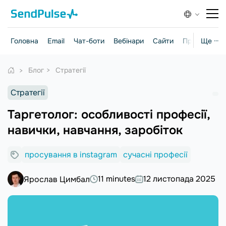
Головна
Email
Чат-боти
Вебінари
Сайти
Практичні г
Ще ···
Блог
Стратегії
Стратегії
Таргетолог: особливості професії,
навички, навчання, заробіток
просування в instagram
сучасні професії
11 minutes
12 листопада 2025
Ярослав Цимбал