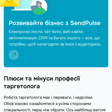
Розвивайте бізнес з SendPulse
Електронні листи, чат-боти, веб-сайти,
автоматизація, CRM та багато іншого — все, що
потрібно, щоб налагодити зв’язок з аудиторією.
Плюси та мінуси професії
таргетолога
Робота таргетолога має і переваги, і недоліки.
Обов’язково ознайомтеся з усіма сторонами
спеціальності, перш ніж обрати. Ось найбільш вагомі