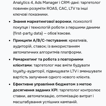
Analytics 4, Ads Manager і CRM‑дані: таргетолог
повинен розуміти ROAS, CAC, LTV та інші
ключові показники.
Знання маркетингової воронки
, психології
покупця і технологій роботи з першими даними
(first‑party data) — обов’язкове.
Принципи A/B/C‑тестування
: креативів,
аудиторій, ставок; із використанням
автоматичних алгоритмів платформи.
Ремаркетинг та робота з повторними
клієнтами
: таргетолог має вміти будувати
loyalty‑аудиторії, підвищувати LTV і зменшувати
вартість залучення одного нового клієнта.
Ефективне управління бюджетом з метою
досягнення заданих KPI
: таргетолог контролює
ставки, автоматизацію, оптимізацію витрат і
масштабування успішних кампаній.