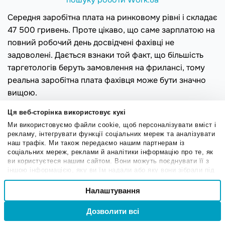
Середня заробітна плата на ринковому рівні і складає
47 500 гривень. Проте цікаво, що саме зарплатою на
повний робочий день досвідчені фахівці не
задоволені. Дається взнаки той факт, що більшість
таргетологів беруть замовлення на фрилансі, тому
реальна заробітна плата фахівця може бути значно
вищою.
На фрилансі вартість послуг таргетолога варіюється
Ця веб-сторінка використовує кукі
від 2000 гривень для фахівців з невеликим досвідом
Ми використовуємо файли cookie, щоб персоналізувати вміст і
рекламу, інтегрувати функції соціальних мереж та аналізувати
до 20 000 гривень та вище для профі, які круто
наш трафік. Ми також передаємо нашим партнерам із
побудували
особистий бренд
. Це вартість ведення
соціальних мереж, реклами й аналітики інформацію про те, як
одного проєкта, а їх фахівець може брати до 4-5
ви користуєтеся нашим сайтом. Вони можуть поєднувати її з
іншою інформацією, яку ви їм надали або яку вони зібрали під
щомісяця.
час вашого користування їхніми службами.
Вибір
Налаштування
Необхідні
згоди
Дозволити всі
Вхід
Реєстрація
Привілейовані