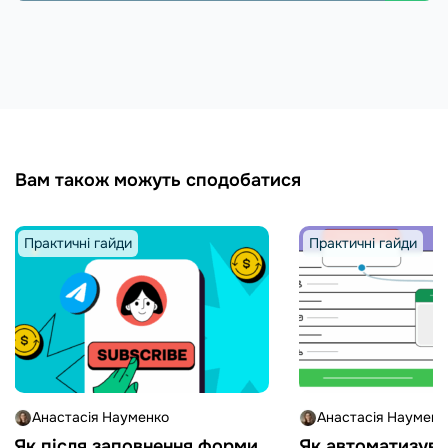
Вам також можуть сподобатися
Практичні гайди
Практичні гайди
Анастасія Науменко
Анастасія Науменк
Як після заповнення форми
Як автоматизува