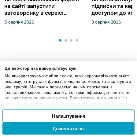
на сайті запустити
підписки та кер
автоворонку в сервісі
доступом до кон
Automation 360 і створити
SendPulse
5 серпня 2026
3 серпня 2026
угоду в CRM від SendPulse
Ця веб-сторінка використовує кукі
Ми використовуємо файли cookie, щоб персоналізувати вміст і
Підписуйтесь
рекламу, інтегрувати функції соціальних мереж та аналізувати
наш трафік. Ми також передаємо нашим партнерам із
соціальних мереж, реклами й аналітики інформацію про те, як
Хочете дізнатися більше про інтернет-маркетинг?
ви користуєтеся нашим сайтом. Вони можуть поєднувати її з
іншою інформацією, яку ви їм надали або яку вони зібрали під
Перегляньте наші сторінки в соціальних мережах
час вашого користування їхніми службами.
Вибір
Налаштування
Необхідні
згоди
Дозволити всі
Вхід
Реєстрація
Привілейовані