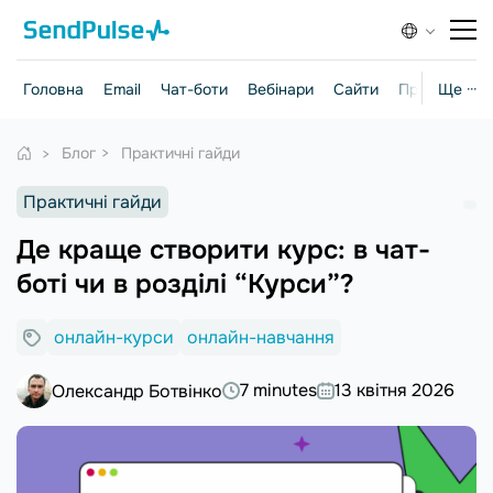
Головна
Email
Чат-боти
Вебінари
Сайти
Практичні г
Ще ···
Блог
Практичні гайди
Практичні гайди
Де краще створити курс: в чат-
боті чи в розділі “Курси”?
онлайн-курси
онлайн-навчання
7 minutes
13 квітня 2026
Олександр Ботвінко