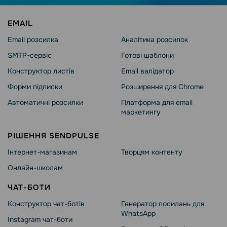
EMAIL
Email розсилка
Аналітика розсилок
SMTP-сервіс
Готові шаблони
Конструктор листів
Email валідатор
Форми підписки
Розширення для Chrome
Автоматичні розсилки
Платформа для email
маркетингу
РІШЕННЯ SENDPULSE
Інтернет-магазинам
Творцям контенту
Онлайн-школам
ЧАТ-БОТИ
Конструктор чат-ботів
Генератор посилань для
WhatsApp
Instagram чат-боти