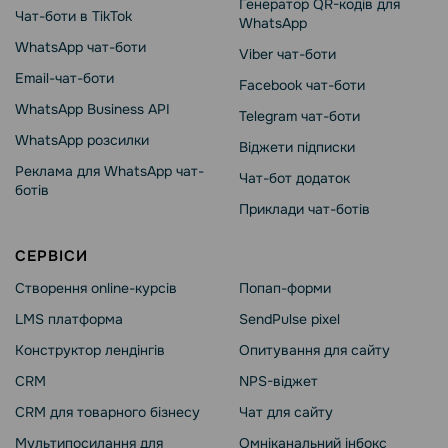
Генератор QR-кодів для
Чат-боти в TikTok
WhatsApp
WhatsApp чат-боти
Viber чат-боти
Email-чат-боти
Facebook чат-боти
WhatsApp Business API
Telegram чат-боти
WhatsApp розсилки
Віджети підписки
Реклама для WhatsApp чат-
Чат-бот додаток
ботів
Приклади чат-ботів
СЕРВІСИ
Створення online-курсів
Попап-форми
LMS платформа
SendPulse pixel
Конструктор лендінгів
Опитування для сайту
CRM
NPS-віджет
CRM для товарного бізнесу
Чат для сайту
Мультипосилання для
Омніканальний інбокс