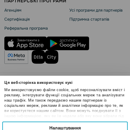
ПАРТНЕРСЬКІ ПРОГРАМИ
Агенціям
Усі програми для партнерів
Сертифікація
Підтримка стартапів
Реферальна програма
Правила користування
Ця веб-сторінка використовує кукі
Політика Cookies
Ми використовуємо файли cookie, щоб персоналізувати вміст і
Безпека SendPulse
рекламу, інтегрувати функції соціальних мереж та аналізувати
наш трафік. Ми також передаємо нашим партнерам із
Політика конфіденційності
соціальних мереж, реклами й аналітики інформацію про те, як
© 2015 - 2026. ТОВ «СендПульс». Всі права захищені
ви користуєтеся нашим сайтом. Вони можуть поєднувати її з
іншою інформацією, яку ви їм надали або яку вони зібрали під
час вашого користування їхніми службами.
Вибір
Налаштування
Необхідні
згоди