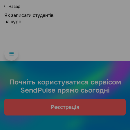
Назад
Як записати студентів
на курс
Почніть користуватися сервісом
SendPulse прямо сьогодні
Реєстрація