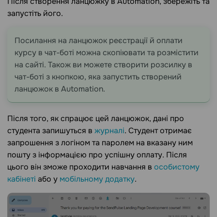
Після створення ланцюжку в Аutomation, збережіть та
запустіть його.
Посилання на ланцюжок реєстрації й оплати
курсу в чат-боті можна скопіювати та розмістити
на сайті. Також ви можете створити розсилку в
чат-боті з кнопкою, яка запустить створений
ланцюжок в Аutomation.
Після того, як спрацює цей ланцюжок, дані про
студента запишуться в
журналі
. Студент отримає
запрошення з логіном та паролем на вказану ним
пошту з інформацією про успішну оплату. Після
цього він зможе проходити навчання в
особистому
кабінеті
або у
мобільному додатку
.