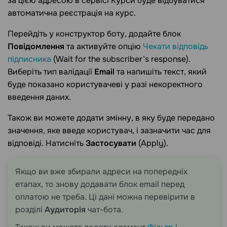
за цією адресою в сервісі Курси буде відбуватися
автоматична реєстрація на курс.
Перейдіть у конструктор боту, додайте блок
Повідомлення
та активуйте опцію
Чекати відповідь
підписника
(Wait for the subscriber’s response).
Виберіть тип валідації
Email
та напишіть текст, який
буде показано користувачеві у разі некоректного
введення даних.
Також ви можете додати змінну, в яку буде передано
значення, яке введе користувач, і зазначити час для
відповіді. Натисніть
Застосувати
(Apply).
Якщо ви вже збирали адреси на попередніх
етапах, то знову додавати блок email перед
оплатою не треба. Ці дані можна перевірити в
розділі
Аудиторія
чат-бота.