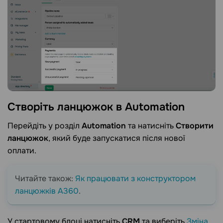
Створіть ланцюжок в
Аutomation
Перейдіть у розділ
Automation
та натисніть
Створити
ланцюжок
, який буде запускатися після нової
оплати.
Читайте також:
Як працювати з конструктором
ланцюжків A360
.
У стартовому блоці натисніть
CRM
та виберіть
Зміна