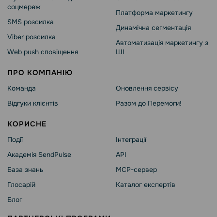
соцмереж
Платформа маркетингу
SMS розсилка
Динамічна сегментація
Viber розсилка
Автоматизація маркетингу з
Web push сповіщення
ШІ
ПРО КОМПАНІЮ
Команда
Оновлення сервісу
Відгуки клієнтів
Разом до Перемоги!
КОРИСНЕ
Події
Інтеграції
Академія SendPulse
API
База знань
MCP-сервер
Глосарій
Каталог експертів
Блог