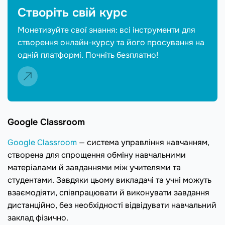
Створіть свій курс
Монетизуйте свої знання: всі інструменти для
створення онлайн-курсу та його просування на
одній платформі. Почніть безплатно!
Google Classroom
Google Classroom
— система управління навчанням,
створена для спрощення обміну навчальними
матеріалами й завданнями між учителями та
студентами. Завдяки цьому викладачі та учні можуть
взаємодіяти, співпрацювати й виконувати завдання
дистанційно, без необхідності відвідувати навчальний
заклад фізично.