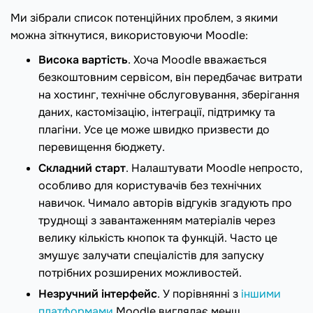
Ми зібрали список потенційних проблем, з якими
можна зіткнутися, використовуючи Moodle:
Висока вартість
. Хоча Moodle вважається
безкоштовним сервісом, він передбачає витрати
на хостинг, технічне обслуговування, зберігання
даних, кастомізацію, інтеграції, підтримку та
плагіни. Усе це може швидко призвести до
перевищення бюджету.
Складний старт
. Налаштувати Moodle непросто,
особливо для користувачів без технічних
навичок. Чимало авторів відгуків згадують про
труднощі з завантаженням матеріалів через
велику кількість кнопок та функцій. Часто це
змушує залучати спеціалістів для запуску
потрібних розширених можливостей.
Незручний інтерфейс
. У порівнянні з
іншими
платформами
Moodle виглядає менш