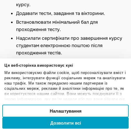
курсу.
Додавати тести, завдання та вікторини.
Встановлювати мінімальний бал для
проходження тесту.
Надсилати сертифікати про завершення курсу
студентам електронною поштою після
проходження тестів.
Встановлювати часові обмеження для тестів,
Ця веб-сторінка використовує кукі
завдань та вікторин.
Ми використовуємо файли cookie, щоб персоналізувати вміст і
Обмежувати кількість спроб для проходження
рекламу, інтегрувати функції соціальних мереж та аналізувати
наш трафік. Ми також передаємо нашим партнерам із
тесту.
соціальних мереж, реклами й аналітики інформацію про те, як
Створювати форуми, пов’язані з вашим курсом.
ви користуєтеся нашим сайтом. Вони можуть поєднувати її з
іншою інформацією, яку ви їм надали або яку вони зібрали під
Відзначати найкращих студентів, розміщуючи
час вашого користування їхніми службами.
Вибір
їхні профілі на головній сторінці.
Налаштування
Необхідні
згоди
Гейміфікувати курс, надаючи користувачам
Дозволити всі
Вхід
Реєстрація
бали карми.
Привілейовані