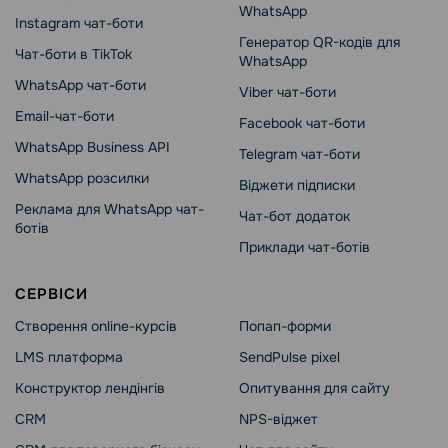
WhatsApp
Instagram чат-боти
Генератор QR-кодів для
Чат-боти в TikTok
WhatsApp
WhatsApp чат-боти
Viber чат-боти
Email-чат-боти
Facebook чат-боти
WhatsApp Business API
Telegram чат-боти
WhatsApp розсилки
Віджети підписки
Реклама для WhatsApp чат-
Чат-бот додаток
ботів
Приклади чат-ботів
СЕРВІСИ
Створення online-курсів
Попап-форми
LMS платформа
SendPulse pixel
Конструктор лендінгів
Опитування для сайту
CRM
NPS-віджет