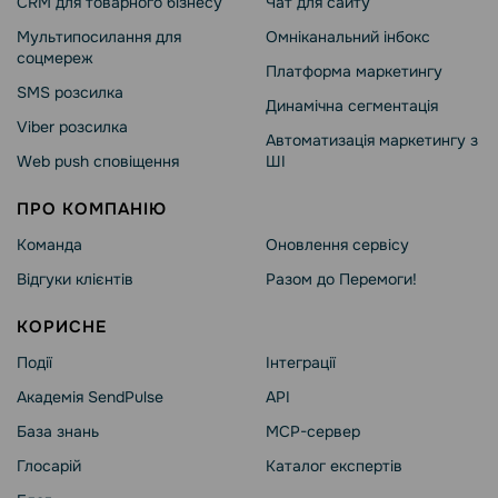
CRM для товарного бізнесу
Чат для сайту
Мультипосилання для
Омніканальний інбокс
соцмереж
Платформа маркетингу
SMS розсилка
Динамічна сегментація
Viber розсилка
Автоматизація маркетингу з
Web push сповіщення
ШІ
ПРО КОМПАНІЮ
Команда
Оновлення сервісу
Відгуки клієнтів
Разом до Перемоги!
КОРИСНЕ
Події
Інтеграції
Академія SendPulse
API
База знань
MCP-сервер
Глосарій
Каталог експертів