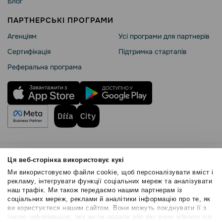
Блог
ПАРТНЕРСЬКІ ПРОГРАМИ
Агенціям
Усі програми для партнерів
Сертифікація
Підтримка стартапів
Реферальна програма
Правила користування
Ця веб-сторінка використовує кукі
Політика Cookies
Ми використовуємо файли cookie, щоб персоналізувати вміст і
Безпека SendPulse
рекламу, інтегрувати функції соціальних мереж та аналізувати
наш трафік. Ми також передаємо нашим партнерам із
Політика конфіденційності
соціальних мереж, реклами й аналітики інформацію про те, як
© 2015 - 2026. ТОВ «СендПульс». Всі права захищені
ви користуєтеся нашим сайтом. Вони можуть поєднувати її з
іншою інформацією, яку ви їм надали або яку вони зібрали під