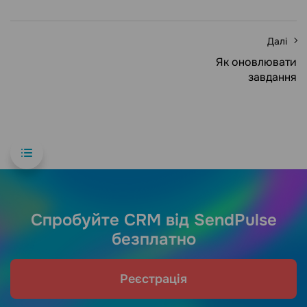
Далі
Як оновлювати
завдання
Спробуйте CRM від SendPulse
безплатно
Реєстрація