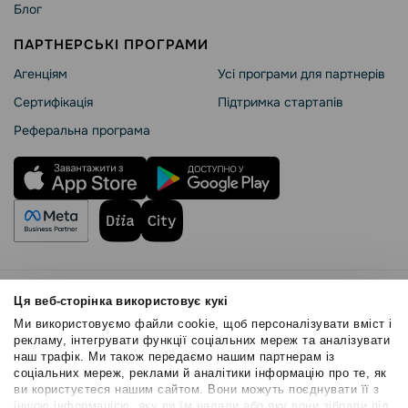
Блог
ПАРТНЕРСЬКІ ПРОГРАМИ
Агенціям
Усі програми для партнерів
Сертифікація
Підтримка стартапів
Реферальна програма
Правила користування
Ця веб-сторінка використовує кукі
Політика Cookies
Ми використовуємо файли cookie, щоб персоналізувати вміст і
Безпека SendPulse
рекламу, інтегрувати функції соціальних мереж та аналізувати
наш трафік. Ми також передаємо нашим партнерам із
Політика конфіденційності
соціальних мереж, реклами й аналітики інформацію про те, як
© 2015 - 2026. ТОВ «СендПульс». Всі права захищені
ви користуєтеся нашим сайтом. Вони можуть поєднувати її з
іншою інформацією, яку ви їм надали або яку вони зібрали під