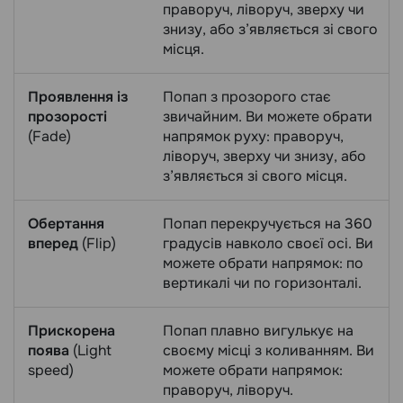
праворуч, ліворуч, зверху чи
знизу, або з’являється зі свого
місця.
Проявлення із
Попап з прозорого стає
прозорості
звичайним. Ви можете обрати
(Fade)
напрямок руху: праворуч,
ліворуч, зверху чи знизу, або
з’являється зі свого місця.
Обертання
Попап перекручується на 360
вперед
(Flip)
градусів навколо своєї осі. Ви
можете обрати напрямок: по
вертикалі чи по горизонталі.
Прискорена
Попап плавно вигулькує на
поява
(Light
своєму місці з коливанням. Ви
speed)
можете обрати напрямок:
праворуч, ліворуч.