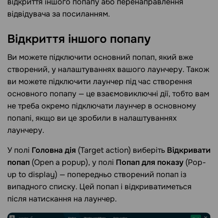
відкриття іншого попапу або перенаправлення
відвідувача за посиланням.
Відкриття іншого
попапу
Ви можете підключити основний попап, який вже
створений, у налаштуваннях вашого лаунчеру. Також
ви можете підключити лаунчер під час створення
основного попапу — це взаємовиключні дії, тобто вам
не треба окремо підключати лаунчер в основному
попапі, якщо ви це зробили в налаштуваннях
лаунчеру.
У полі
Головна дія
(Target action) виберіть
Відкривати
попап
(Open a popup), у полі
Попап для показу
(Pop-
up to display) — попередньо створений попап із
випадного списку. Цей попап і відкриватиметься
після натискання на лаунчер.