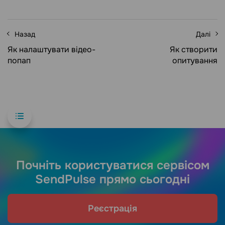
Назад
Далі
Як налаштувати відео-
Як створити
попап
опитування
Почніть користуватися сервісом
SendPulse прямо сьогодні
Реєстрація