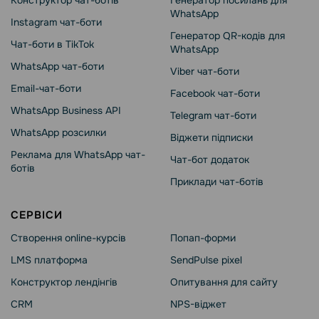
Конструктор чат-ботів
Генератор посилань для
WhatsApp
Instagram чат-боти
Генератор QR-кодів для
Чат-боти в TikTok
WhatsApp
WhatsApp чат-боти
Viber чат-боти
Email-чат-боти
Facebook чат-боти
WhatsApp Business API
Telegram чат-боти
WhatsApp розсилки
Віджети підписки
Реклама для WhatsApp чат-
Чат-бот додаток
ботів
Приклади чат-ботів
СЕРВІСИ
Створення online-курсів
Попап-форми
LMS платформа
SendPulse pixel
Конструктор лендінгів
Опитування для сайту
CRM
NPS-віджет