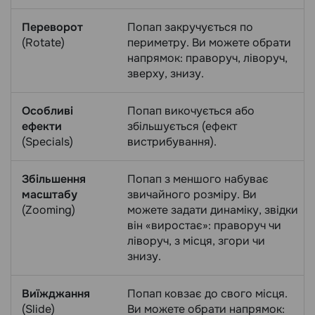
Переворот
Попап закручується по
(Rotate)
периметру. Ви можете обрати
напрямок: праворуч, ліворуч,
зверху, знизу.
Особливі
Попап викочується або
ефекти
збільшується (ефект
(Specials)
вистрибування).
Збільшення
Попап з меншого набуває
масштабу
звичайного розміру. Ви
(Zooming)
можете задати динаміку, звідки
він «виростає»: праворуч чи
ліворуч, з місця, згори чи
знизу.
Виїжджання
Попап ковзає до свого місця.
(Slide)
Ви можете обрати напрямок: