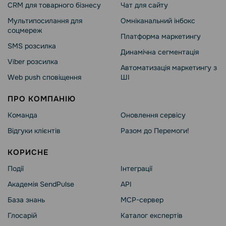
CRM для товарного бізнесу
Чат для сайту
Мультипосилання для
Омніканальний інбокс
соцмереж
Платформа маркетингу
SMS розсилка
Динамічна сегментація
Viber розсилка
Автоматизація маркетингу з
Web push сповіщення
ШІ
ПРО КОМПАНІЮ
Команда
Оновлення сервісу
Відгуки клієнтів
Разом до Перемоги!
КОРИСНЕ
Події
Інтеграції
Академія SendPulse
API
База знань
MCP-сервер
Глосарій
Каталог експертів