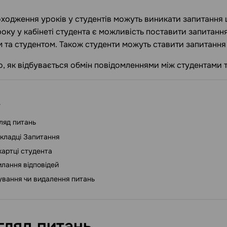
оходження уроків у студентів можуть виникати запитання
оку у кабінеті студента є можливість поставити запитанн
 та студентом. Також студенти можуть ставити запитання 
, як відбувається обмін повідомленнями між студентами т
ляд питань
вкладці Запитання
картці студента
лання відповідей
ування чи видалення питань
гляд
питань