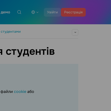
 демо
Увійти
Реєстрація
і студентами
 студентів
і файли
cookie
або