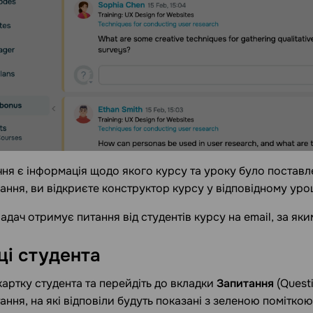
учня є інформація щодо якого курсу та уроку було постав
ання, ви відкриєте конструктор курсу у відповідному уроц
адач отримує питання від студентів курсу на email, за як
ці
студента
картку студента та перейдіть до вкладки
Запитання
(Questi
ання, на які відповіли будуть показані з зеленою поміткою