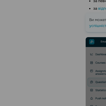
за пе
за
від
Ви может
успішніст