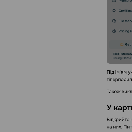
Під ім'ям 
гіперпосил
Також викл
У карт
Відкрийте 
на них. Пит