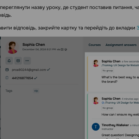
переглянути назву уроку, де студент поставив питання, час
відь.
вити відповідь, закрийте картку та перейдіть до вкладки