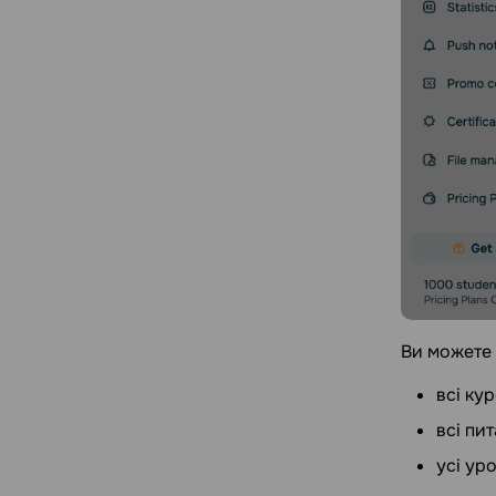
Ви можете 
всі ку
всі пит
усі ур