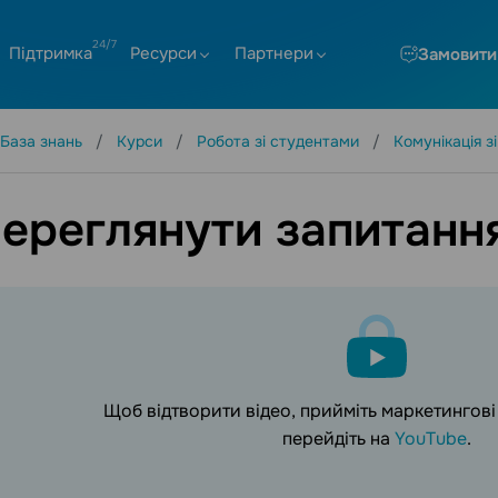
Підтримка
Ресурси
Партнери
Замовити
База знань
Курси
Робота зі студентами
Комунікація з
переглянути запитання
Щоб відтворити відео, прийміть маркетингов
перейдіть на
YouTube
.