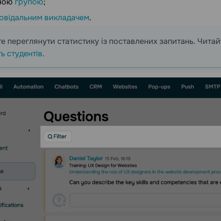
вною
групою
;
повідальним викладачем
.
е переглянути статистику із поставлених запитань. Чита
ь студентів
.