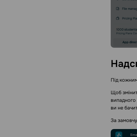
Надс
Під кожним 
Щоб змінит
випадного 
ви не бачи
За замовчу