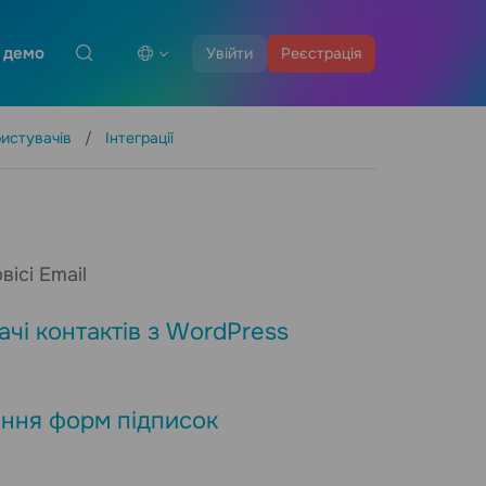
 демо
Увійти
Реєстрація
ристувачів
Інтеграції
ісі Email
ачі контактів з WordPress
ення форм підписок