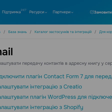
Підтримка
Ресурси
Партнери
Замовити
а
База знань
Каталог застосунків та інтеграцій
Для ко
ail
лаштувати передачу контактів в адресну книгу у серв
ідключити плагін Contact Form 7 для перед
алаштувати інтеграцію з Creatio
алаштувати плагін WordPress для підключ
алаштувати інтеграцію з Shopify