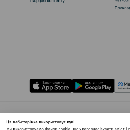
Чат-бот
Творцям контенту
Приклад
Правила користування
Політика Cookies
Бе
Ця веб-сторінка використовує кукі
© 2015 - 2026. ТОВ «СендПульс». Всі права захищ
Ми використовуємо файли cookie, щоб персоналізувати вміст і р