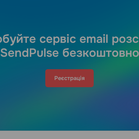
буйте сервіс email роз
SendPulse безкоштовн
Реєстрація