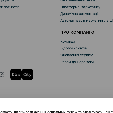
 додаток
Омніканальний інбокс
и чат-ботів
Платформа маркетингу
Динамічна сегментація
Автоматизація маркетингу з Ш
ПРО КОМПАНІЮ
Команда
Відгуки клієнтів
Оновлення сервісу
Разом до Перемоги!
зпека SendPulse
Політика конфіденційності
ені
екламу, інтегрувати функції соціальних мереж та аналізувати наш 