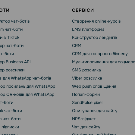
ОТИ
СЕРВІСИ
ктор чат-ботів
Створення online-курсів
am чат-боти
LMS платформа
и в TikTok
Конструктор лендінгів
pp чат-боти
CRM
ат-боти
CRM для товарного бізнесу
p Business API
Мультипосилання для соцмер
pp розсилки
SMS розсилка
 для WhatsApp чат-ботів
Viber розсилка
ор посилань для WhatsApp
Web push сповіщення
ор QR-кодів для WhatsApp
Попап-форми
ат-боти
SendPulse pixel
k чат-боти
Опитування для сайту
m чат-боти
NPS-віджет
 підписки
Чат для сайту