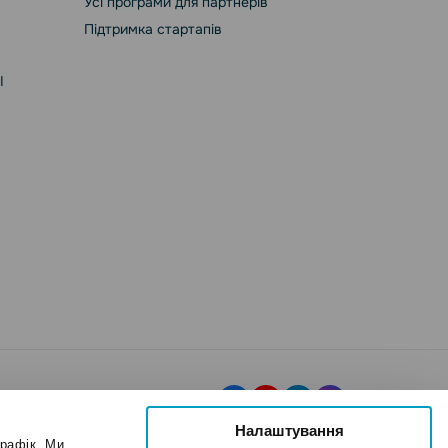
Усі програми для партнерів
Підтримка стартапів
І
Налаштування
трафік. Ми