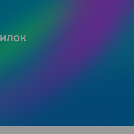
силок
о