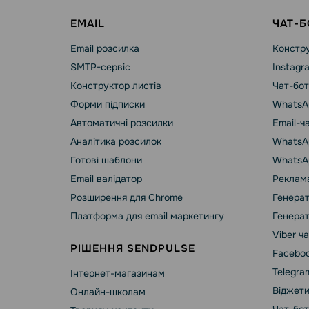
EMAIL
ЧАТ-Б
Email розсилка
Констру
SMTP-сервіс
Instagr
Конструктор листів
Чат-бот
Форми підписки
WhatsA
Автоматичні розсилки
Email-ч
Аналітика розсилок
WhatsAp
Готові шаблони
WhatsA
Email валідатор
Реклама
Розширення для Chrome
Генерат
Платформа для email маркетингу
Генерат
Viber ч
РІШЕННЯ SENDPULSE
Faceboo
Telegra
Інтернет-магазинам
Віджети
Онлайн-школам