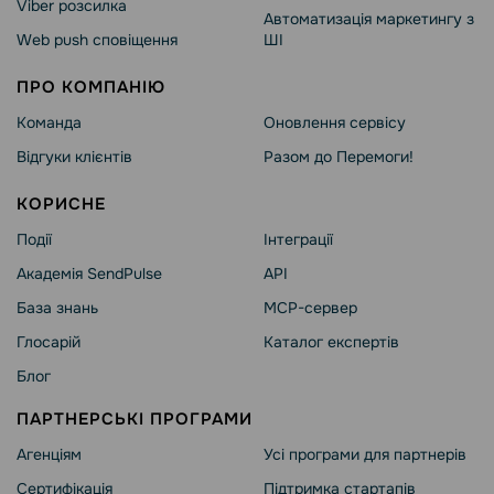
Viber розсилка
Автоматизація маркетингу з
Web push сповіщення
ШІ
ПРО КОМПАНІЮ
Команда
Оновлення сервісу
Відгуки клієнтів
Разом до Перемоги!
КОРИСНЕ
Події
Інтеграції
Академія SendPulse
API
База знань
MCP-сервер
Глосарій
Каталог експертів
Блог
ПАРТНЕРСЬКІ ПРОГРАМИ
Агенціям
Усі програми для партнерів
Сертифікація
Підтримка стартапів