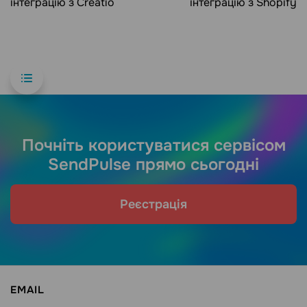
інтеграцію з Creatio
інтеграцію з Shopify
Почніть користуватися сервісом
SendPulse прямо сьогодні
Реєстрація
EMAIL