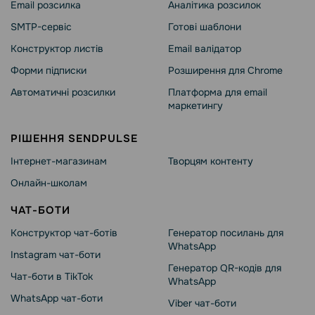
Email розсилка
Аналітика розсилок
SMTP-сервіс
Готові шаблони
Конструктор листів
Email валідатор
Форми підписки
Розширення для Chrome
Автоматичні розсилки
Платформа для email
маркетингу
РІШЕННЯ SENDPULSE
Інтернет-магазинам
Творцям контенту
Онлайн-школам
ЧАТ-БОТИ
Конструктор чат-ботів
Генератор посилань для
WhatsApp
Instagram чат-боти
Генератор QR-кодів для
Чат-боти в TikTok
WhatsApp
WhatsApp чат-боти
Viber чат-боти