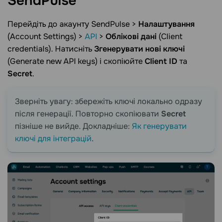
SendPulse
Перейдіть до акаунту SendPulse >
Налаштування
(Account Settings) >
API
>
Облікові дані
(Client
credentials). Натисніть
Згенерувати нові ключі
(Generate new API keys) і скопіюйте
Client ID
та
Secret
.
Зверніть увагу: збережіть ключі локально одразу
після генерації. Повторно скопіювати
Secret
пізніше не вийде. Докладніше:
Як генерувати
ключі для інтеграцій
.