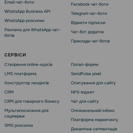
Email-чат-боти
Facebook чат-боти
WhatsApp Business API
Telegram чат-боти
WhatsApp розсилки
Віджети підписки
Реклама для WhatsApp чат-
Чат-бот додаток
ботів
Приклади чат-ботів
СЕРВІСИ
Створення online-курсів
Попап-форми
LMS платформа
SendPulse pixel
Конструктор лендінгів
Опитування для сайту
CRM
NPS-віджет
CRM для товарного бізнесу
Чат для сайту
Мультипосилання для
Омніканальний інбокс
соцмереж
Платформа маркетингу
SMS розсилка
Динамічна сегментація