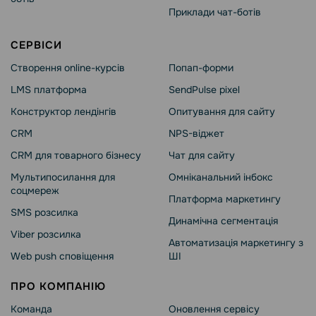
Приклади чат-ботів
СЕРВІСИ
Створення online-курсів
Попап-форми
LMS платформа
SendPulse pixel
Конструктор лендінгів
Опитування для сайту
CRM
NPS-віджет
CRM для товарного бізнесу
Чат для сайту
Мультипосилання для
Омніканальний інбокс
соцмереж
Платформа маркетингу
SMS розсилка
Динамічна сегментація
Viber розсилка
Автоматизація маркетингу з
Web push сповіщення
ШІ
ПРО КОМПАНІЮ
Команда
Оновлення сервісу