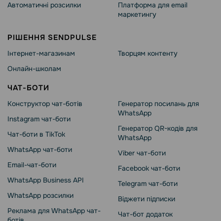
Автоматичні розсилки
Платформа для email
маркетингу
РІШЕННЯ SENDPULSE
Інтернет-магазинам
Творцям контенту
Онлайн-школам
ЧАТ-БОТИ
Конструктор чат-ботів
Генератор посилань для
WhatsApp
Instagram чат-боти
Генератор QR-кодів для
Чат-боти в TikTok
WhatsApp
WhatsApp чат-боти
Viber чат-боти
Email-чат-боти
Facebook чат-боти
WhatsApp Business API
Telegram чат-боти
WhatsApp розсилки
Віджети підписки
Реклама для WhatsApp чат-
Чат-бот додаток
ботів