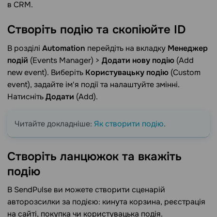
в CRM.
Створіть подію та скопіюйте
ID
В розділі
Automation
перейдіть на вкладку
Менеджер
подій
(Events Manager) >
Додати нову подію
(Add
new event). Виберіть
Користувацьку подію
(Custom
event), задайте ім'я події та налаштуйте змінні.
Натисніть
Додати
(Add).
Читайте докладніше:
Як створити подію
.
Створіть ланцюжок та вкажіть
подію
В SendPulse ви можете створити сценарій
авторозсилки за подією: кинута корзина, реєстрація
на сайті, покупка чи користувацька подія.