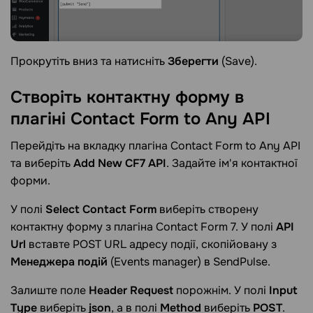
Прокрутіть вниз та натисніть
Зберегти
(Save).
Створіть контактну форму в
плагіні Contact Form to Any
API
Перейдіть на вкладку плагіна Contact Form to Any API
та виберіть
Add New CF7 API
. Задайте ім'я контактної
форми.
У полі
Select Contact Form
виберіть створену
контактну форму з плагіна Contact Form 7. У полі
API
Url
вставте POST URL адресу події, скопійовану з
Менеджера подій
(Events manager) в SendPulse.
Залиште поле
Header Request
порожнім. У полі
Input
Type
виберіть
json
, а в полі
Method
виберіть
POST
.