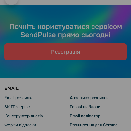
Почніть користуватися сервісом
SendPulse прямо сьогодні
Реєстрація
EMAIL
Email розсилка
Аналітика розсилок
SMTP-сервіс
Готові шаблони
Конструктор листів
Email валідатор
Форми підписки
Розширення для Chrome