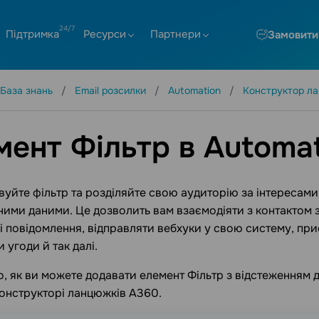
Підтримка
Ресурси
Партнери
Замовити
База знань
Email розсилки
Automation
Конструктор л
мент Фільтр в Automa
уйте фільтр та розділяйте свою аудиторію за інтересами,
ими даними. Це дозволить вам взаємодіяти з контактом з
і повідомлення, відправляти вебхуки у свою систему, при
 угоди й так далі.
, як ви можете додавати елемент Фільтр з відстеженням д
конструкторі ланцюжків A360.