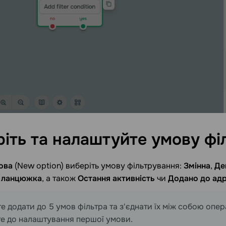
ріть та налаштуйте умову
фі
ова
(New option) виберіть умову фільтрування:
Змінна
,
Де
 ланцюжка
, а також
Остання активність
чи
Додано до адр
е додати до 5 умов фільтра та з'єднати їх між собою опе
е до налаштування першої умови.