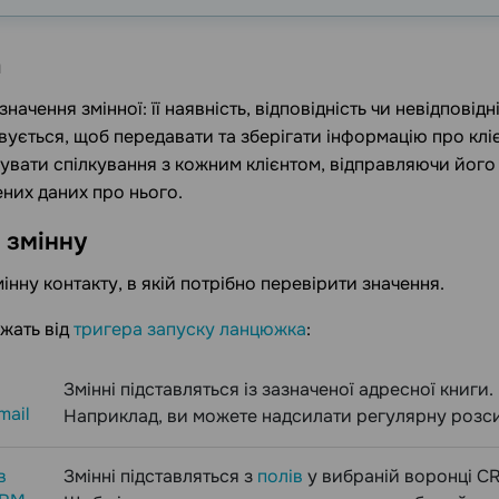
а
начення змінної: її наявність, відповідність чи невідпові
ується, щоб передавати та зберігати інформацію про клі
увати спілкування з кожним клієнтом, відправляючи його
них даних про нього.
ь
змінну
мінну контакту, в якій потрібно перевірити значення.
ежать від
тригера запуску ланцюжка
:
Змінні підставляться із зазначеної адресної книги.
mail
Наприклад, ви можете надсилати регулярну розси
в
Змінні підставляться з
полів
у вибраній воронці C