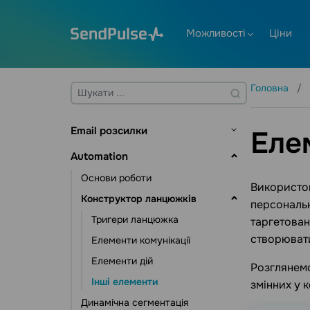
Можливості
Ціни
Головна
Email розсилки
Еле
Основи роботи
Automation
Адресні книги та контакти
Основи роботи
Використов
Управління контактами
Створення шаблону
Конструктор ланцюжків
персональн
Управління даними контактів
Відправка розсилок
Тригери ланцюжка
таргетован
Інструменти підписки
Email валідатор
створювати
Елементи комунікації
Додаткові можливості
Елементи дій
Розглянемо
Статистика та аналітика
Інші елементи
змінних у 
Динамічна сегментація