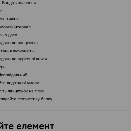
Введіть значення
г
ень тижня
асовий інтервал
очна дата
одано до ланцюжка
тання активність
одано до адресної книги
урс
ідповідальний
те додаткові умови
літь ланцюжок на гілки
лядайте статистику блоку
йте елемент