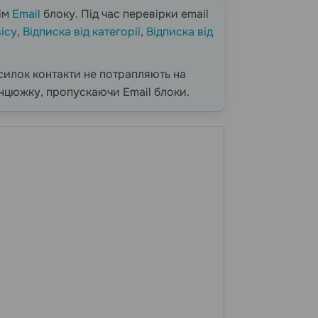
рім
Email
блоку. Під час перевірки email
вісу
,
Відписка від категорії
,
Відписка від
зсилок контакти не потрапляють на
ланцюжку, пропускаючи Email блоки.