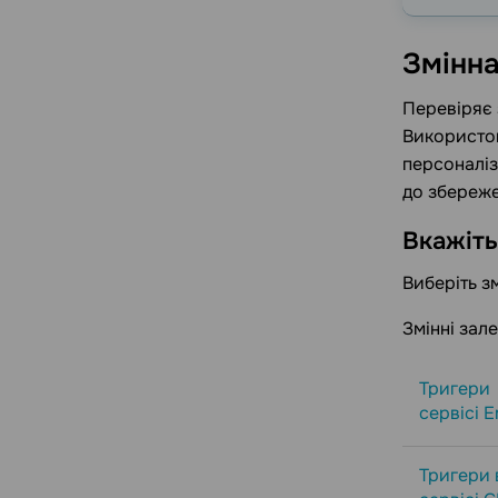
Змінн
Перевіряє з
Використов
персоналіз
до збереже
Вкажіт
Виберіть з
Змінні зал
Тригери
сервісі E
Тригери 