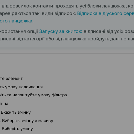
і від розсилок контакти проходять усі блоки ланцюжка, к
еревіряються такі види відписок:
Відписка від усього сер
ного ланцюжка
.
икористання опції
Запуску за книгою
відписані від усіх ро
ідписані від категорії або від ланцюжка пройдуть далі по 
те елемент
ть умову надсилання
іть та налаштуйте умову фільтра
інна
Вкажіть змінну
Виберіть змінну з масиву
Виберіть умову