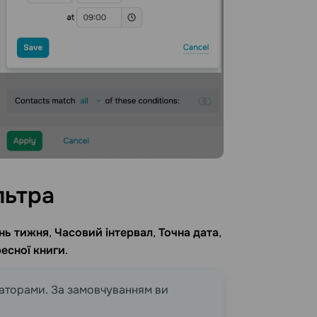
льтра
нь тижня
,
Часовий інтервал
,
Точна дата
,
есної книги
.
раторами. За замовчуванням ви