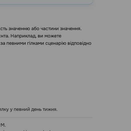
дність значенню або частини значення.
єнта. Наприклад, ви можете
 за певними гілками сценарію відповідно
лку у певний день тижня.
RM.