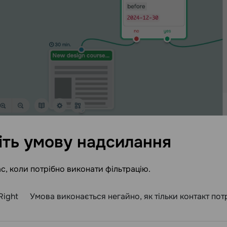
іть умову
надсилання
ас, коли потрібно виконати фільтрацію.
Right
Умова виконається негайно, як тільки контакт пот