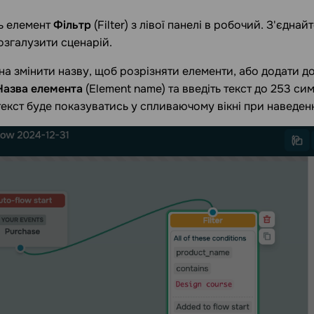
ь елемент
Фільтр
(Filter) з лівої панелі в робочий. З'єдна
озгалузити сценарій.
а змінити назву, щоб розрізняти елементи, або додати д
Назва елемента
(Element name) та введіть текст до 253 с
текст буде показуватись у спливаючому вікні при наведенн