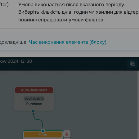
ter)
Умова виконається після вказаного періоду.
Виберіть кількість днів, годин чи хвилин для відте
повинні спрацювати умови фільтра.
докладніше:
Час виконання елемента (блоку)
.