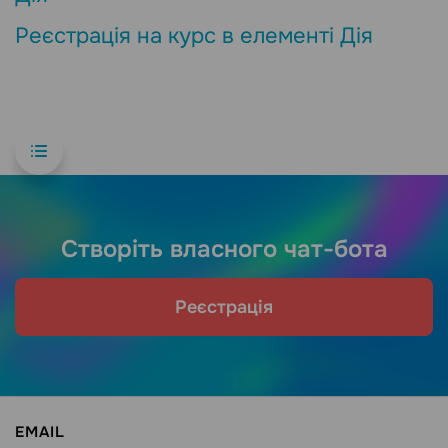
Реєстрація на курс в елементі Дія
Створіть власного чат-бота
Реєстрація
EMAIL