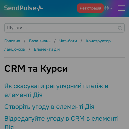
Реєстрація
Головна
База знань
Чат-боти
Конструктор
ланцюжків
Елементи дій
CRM та Курси
Як скасувати регулярний платіж в
елементі Дія
Створіть угоду в елементі Дія
Відредагуйте угоду в CRM в елементі
Дія