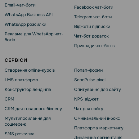
Email-чат-боти
Facebook чат-боти
WhatsApp Business API
Telegram чат-боти
WhatsApp розсилки
Віджети підписки
Реклама для WhatsApp чат-
Чат-бот додаток
ботів
Приклади чат-ботів
СЕРВІСИ
Створення online-курсів
Попап-форми
LMS платформа
SendPulse pixel
Конструктор лендінгів
Опитування для сайту
CRM
NPS-віджет
CRM для товарного бізнесу
Чат для сайту
Мультипосилання для
Омніканальний інбокс
соцмереж
Платформа маркетингу
SMS розсилка
Динамічна сегментація