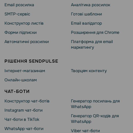
Email розсилка
Аналітика розсилок
SMTP-сервіс
Готові шаблони
Конструктор листів
Email валідатор
Форми підписки
Розширення для Chrome
Автоматичні розсилки
Платформа для email
маркетингу
РІШЕННЯ SENDPULSE
Інтернет-магазинам
Творцям контенту
Онлайн-школам
ЧАТ-БОТИ
Конструктор чат-ботів
Генератор посилань для
WhatsApp
Instagram чат-боти
Генератор QR-кодів для
Чат-боти в TikTok
WhatsApp
WhatsApp чат-боти
Viber чат-боти