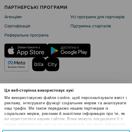
ПАРТНЕРСЬКІ ПРОГРАМИ
Агенціям
Усі програми для партнерів
Сертифікація
Підтримка стартапів
Реферальна програма
Правила користування
Ця веб-сторінка використовує кукі
Політика Cookies
Ми використовуємо файли cookie, щоб персоналізувати вміст і
Безпека SendPulse
рекламу, інтегрувати функції соціальних мереж та аналізувати
наш трафік. Ми також передаємо нашим партнерам із
Політика конфіденційності
соціальних мереж, реклами й аналітики інформацію про те, як
© 2015 - 2026. ТОВ «СендПульс». Всі права захищені
ви користуєтеся нашим сайтом. Вони можуть поєднувати її з
іншою інформацією, яку ви їм надали або яку вони зібрали під
час вашого користування їхніми службами.
Вибір