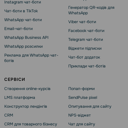
Instagram чат-боти
Генератор QR-кодів для
Чат-боти в TikTok
WhatsApp
WhatsApp чат-боти
Viber чат-боти
Email-чат-боти
Facebook чат-боти
WhatsApp Business API
Telegram чат-боти
WhatsApp розсилки
Віджети підписки
Реклама для WhatsApp чат-
Чат-бот додаток
ботів
Приклади чат-ботів
СЕРВІСИ
Створення online-курсів
Попап-форми
LMS платформа
SendPulse pixel
Конструктор лендінгів
Опитування для сайту
CRM
NPS-віджет
CRM для товарного бізнесу
Чат для сайту