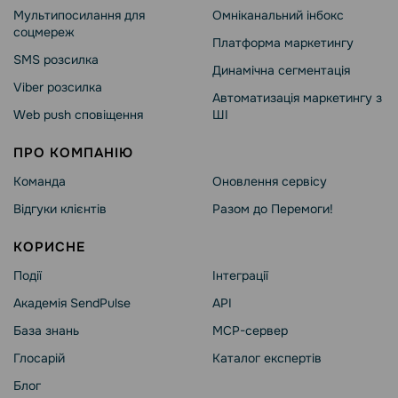
Мультипосилання для
Омніканальний інбокс
соцмереж
Платформа маркетингу
SMS розсилка
Динамічна сегментація
Viber розсилка
Автоматизація маркетингу з
Web push сповіщення
ШІ
ПРО КОМПАНІЮ
Команда
Оновлення сервісу
Відгуки клієнтів
Разом до Перемоги!
КОРИСНЕ
Події
Інтеграції
Академія SendPulse
API
База знань
MCP-сервер
Глосарій
Каталог експертів
Блог