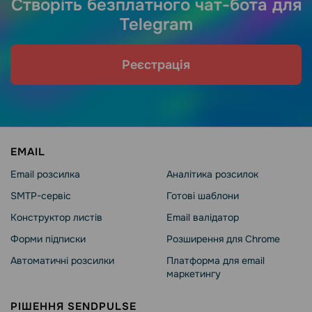
Створіть безплатного чат-бота для
Telegram
Реєстрація
EMAIL
Email розсилка
Аналітика розсилок
SMTP-сервіс
Готові шаблони
Конструктор листів
Email валідатор
Форми підписки
Розширення для Chrome
Автоматичні розсилки
Платформа для email
маркетингу
РІШЕННЯ SENDPULSE