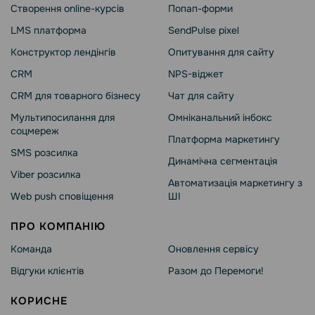
Створення online-курсів
Попап-форми
LMS платформа
SendPulse pixel
Конструктор лендінгів
Опитування для сайту
CRM
NPS-віджет
CRM для товарного бізнесу
Чат для сайту
Мультипосилання для
Омніканальний інбокс
соцмереж
Платформа маркетингу
SMS розсилка
Динамічна сегментація
Viber розсилка
Автоматизація маркетингу з
Web push сповіщення
ШІ
ПРО КОМПАНІЮ
Команда
Оновлення сервісу
Відгуки клієнтів
Разом до Перемоги!
КОРИСНЕ