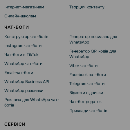
Інтернет-магазинам
Творцям контенту
Онлайн-школам
ЧАТ-БОТИ
Конструктор чат-ботів
Генератор посилань для
WhatsApp
Instagram чат-боти
Генератор QR-кодів для
Чат-боти в TikTok
WhatsApp
WhatsApp чат-боти
Viber чат-боти
Email-чат-боти
Facebook чат-боти
WhatsApp Business API
Telegram чат-боти
WhatsApp розсилки
Віджети підписки
Реклама для WhatsApp чат-
Чат-бот додаток
ботів
Приклади чат-ботів
СЕРВІСИ