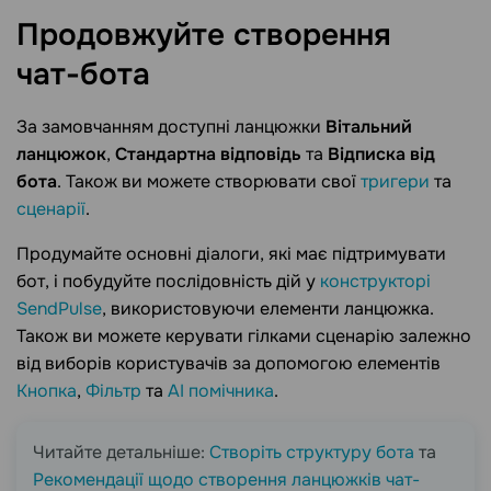
Продовжуйте створення
чат-бота
За замовчанням доступні ланцюжки
Вітальний
ланцюжок
,
Стандартна відповідь
та
Відписка від
бота
. Також ви можете створювати свої
тригери
та
сценарії
.
Продумайте основні діалоги, які має підтримувати
бот, і побудуйте послідовність дій у
конструкторі
SendPulse
, використовуючи елементи ланцюжка.
Також ви можете керувати гілками сценарію залежно
від виборів користувачів за допомогою елементів
Кнопка
,
Фільтр
та
АІ помічника
.
Читайте детальніше:
Створіть структуру бота
та
Рекомендації щодо створення ланцюжків чат-