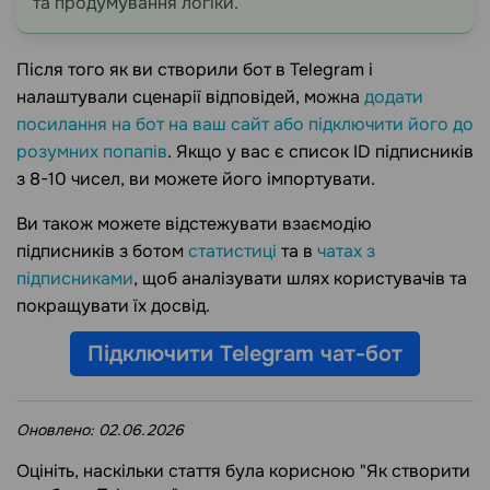
та продумування логіки.
Після того як ви створили бот в Telegram і
налаштували сценарії відповідей, можна
додати
посилання на бот на ваш сайт або підключити його до
розумних попапів
. Якщо у вас є список ID підписників
з 8-10 чисел, ви можете його імпортувати.
Ви також можете відстежувати взаємодію
підписників з ботом
статистиці
та в
чатах з
підписниками
, щоб аналізувати шлях користувачів та
покращувати їх досвід.
Підключити Telegram чат-бот
Оновлено:
02.06.2026
Оцініть, наскільки стаття була корисною "Як створити