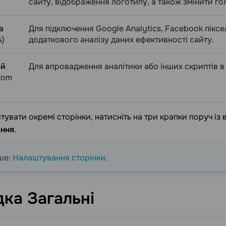
сайту, відображення логотипу, а також змінити го
а
Для підключення Google Analytics, Facebook піксе
s)
додаткового аналізу даних ефективності сайту.
ий
Для впровадження аналітики або інших скриптів в
tom
увати окремі сторінки, натисніть на три крапки поруч із
ння
.
ше:
Налаштування сторінки
.
дка
Загальні