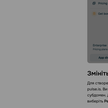
Змініт
Для створе
pulse.is. 
субдомен. 
виберіть
Р