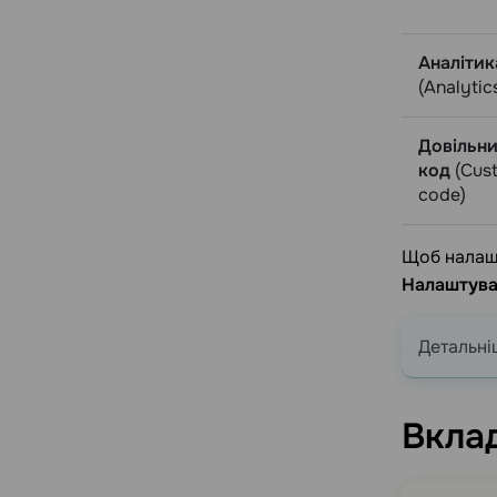
Аналітик
(Analytic
Довільн
код
(Cus
code)
Щоб налашт
Налаштува
Детальні
Вкла