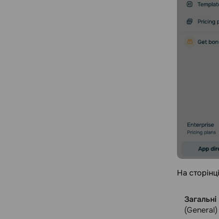
На сторінц
Загальні
(General)