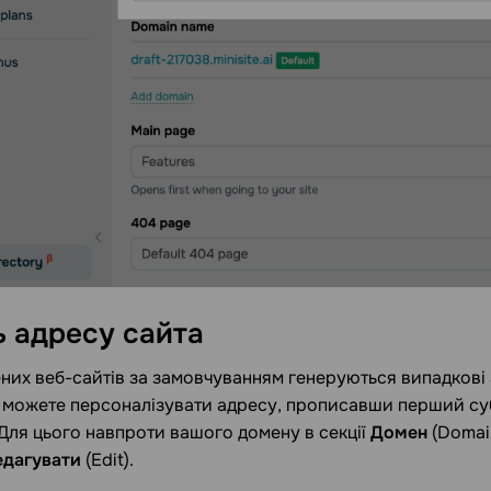
ь адресу
сайта
них веб-сайтів за замовчуванням генеруються випадкові а
Ви можете персоналізувати адресу, прописавши перший су
Для цього навпроти вашого домену в секції
Домен
(Domain
едагувати
(Edit).