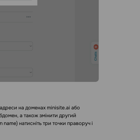
дреси на доменах minisite.ai або
бдомен, а також змінити другий
 name) натисніть три точки праворуч і