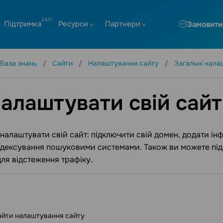
Підтримка
Ресурси
Партнери
Замовити
База знань
Сайти
Налаштування сайту
Загальні нала
налаштувати свій сайт
налаштувати свій сайт: підключити свій домен, додати і
індексування пошуковими системами. Також ви можете пі
для відстеження трафіку.
айти налаштування сайту