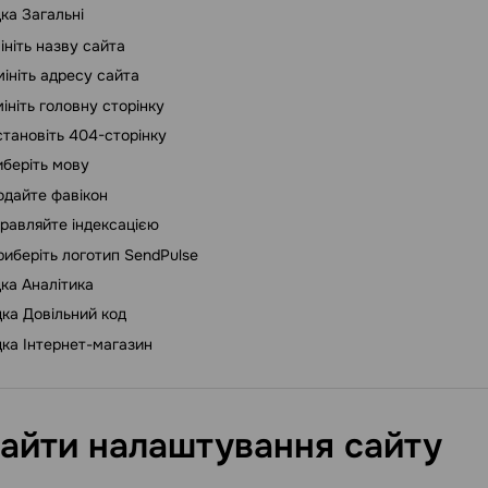
ка Загальні
ініть назву сайта
мініть адресу сайта
ініть головну сторінку
становіть 404-сторінку
иберіть мову
одайте фавікон
равляйте індексацією
риберіть логотип SendPulse
ка Аналітика
ка Довільний код
ка Інтернет-магазин
найти налаштування
сайту