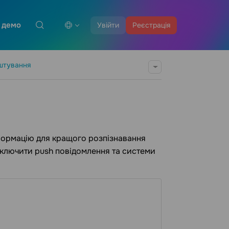
 демо
Увійти
Реєстрація
штування
нформацію для кращого розпізнавання
дключити push повідомлення та системи