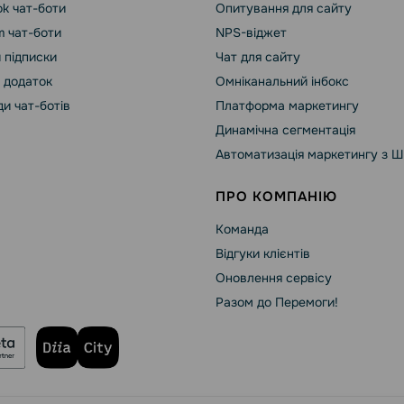
k чат-боти
Опитування для сайту
m чат-боти
NPS-віджет
 підписки
Чат для сайту
 додаток
Омніканальний інбокс
и чат-ботів
Платформа маркетингу
Динамічна сегментація
Автоматизація маркетингу з Ш
ПРО КОМПАНІЮ
Команда
Відгуки клієнтів
Оновлення сервісу
Разом до Перемоги!