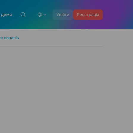
 демо
Увійти
Реєстрація
и попапів