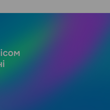
вісом
і