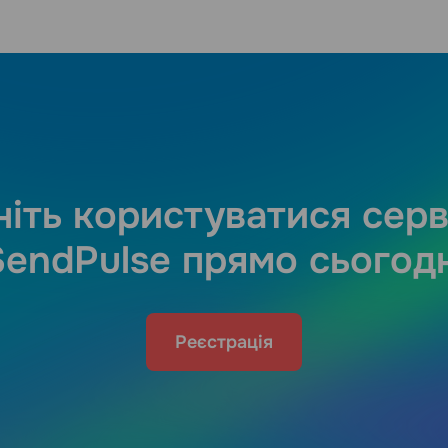
іть користуватися сер
SendPulse прямо сьогодн
Реєстрація