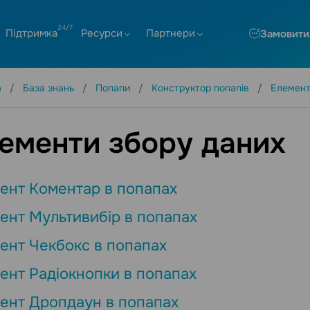
Підтримка
Ресурси
Партнери
Замовити
а
База знань
Попапи
Конструктор попапів
Елемент
ементи збору даних
ент Коментар в попапах
ент Мультивибір в попапах
ент Чекбокс в попапах
ент Радіокнопки в попапах
ент Дропдаун в попапах