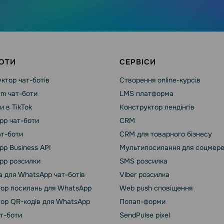
ОТИ
СЕРВІСИ
ктор чат-ботів
Створення online-курсів
am чат-боти
LMS платформа
и в TikTok
Конструктор лендінгів
pp чат-боти
CRM
ат-боти
CRM для товарного бізнесу
p Business API
Мультипосилання для соцмер
pp розсилки
SMS розсилка
 для WhatsApp чат-ботів
Viber розсилка
ор посилань для WhatsApp
Web push сповіщення
ор QR-кодів для WhatsApp
Попап-форми
ат-боти
SendPulse pixel