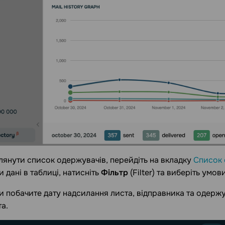
янути список одержувачів, перейдіть на вкладку
Список 
 дані в таблиці, натисніть
Фільтр
(Filter) та виберіть умов
ви побачите дату надсилання листа, відправника та одержув
та.