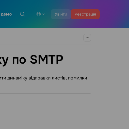
 демо
Увійти
Реєстрація
ку по SMTP
ти динаміку відправки листів, помилки