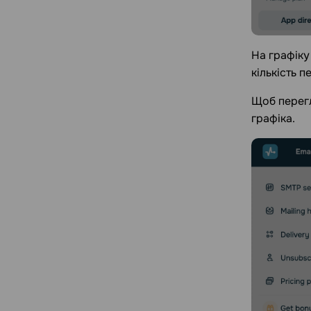
На графіку
кількість 
Щоб перегл
графіка.