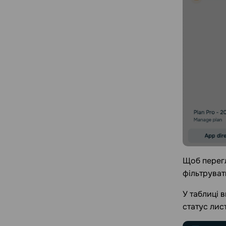
Щоб перегл
фільтрувати
У таблиці 
статус лис