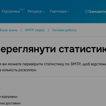
Підтримка
Ресурси
Партнери
Замовити
База знань
SMTP сервіс
Основи роботи
переглянути статисти
e ви можете перевірити статистику по SMTP, щоб відстежи
 кількість розсилок.
я відправки
лки доставки