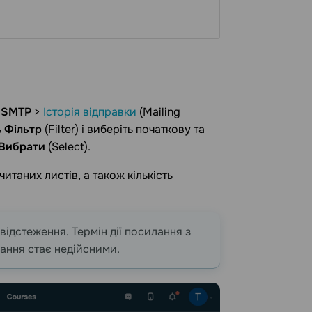
о
SMTP
>
Історія відправки
(Mailing
ь
Фільтр
(Filter) і виберіть початкову та
Вибрати
(Select).
итаних листів, а також кількість
відстеження. Термін дії посилання з
лання стає недійсними.