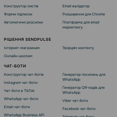
Конструктор листів
Email валідатор
Форми підписки
Розширення для Chrome
Автоматичні розсилки
Платформа для email
маркетингу
РІШЕННЯ SENDPULSE
Інтернет-магазинам
Творцям контенту
Онлайн-школам
ЧАТ-БОТИ
Конструктор чат-ботів
Генератор посилань для
WhatsApp
Instagram чат-боти
Генератор QR-кодів для
Чат-боти в TikTok
WhatsApp
WhatsApp чат-боти
Viber чат-боти
Email-чат-боти
Facebook чат-боти
WhatsApp Business API
Telegram чат-боти