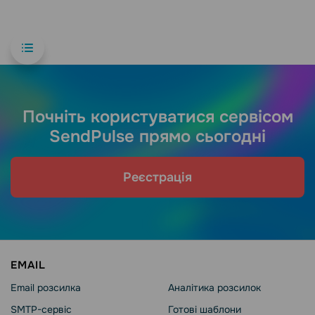
Почніть користуватися сервісом
SendPulse прямо сьогодні
Реєстрація
EMAIL
Email розсилка
Аналітика розсилок
SMTP-сервіс
Готові шаблони