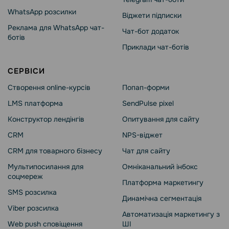
WhatsApp розсилки
Віджети підписки
Реклама для WhatsApp чат-
Чат-бот додаток
ботів
Приклади чат-ботів
СЕРВІСИ
Створення online-курсів
Попап-форми
LMS платформа
SendPulse pixel
Конструктор лендінгів
Опитування для сайту
CRM
NPS-віджет
CRM для товарного бізнесу
Чат для сайту
Мультипосилання для
Омніканальний інбокс
соцмереж
Платформа маркетингу
SMS розсилка
Динамічна сегментація
Viber розсилка
Автоматизація маркетингу з
Web push сповіщення
ШІ