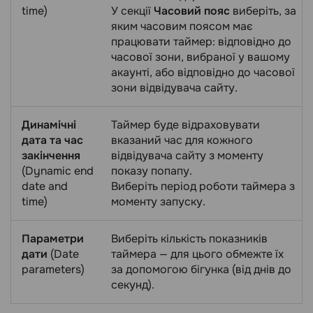
time)
У секції
Часовий пояс
виберіть, за
яким часовим поясом має
працювати таймер: відповідно до
часової зони, вибраної у вашому
акаунті, або відповідно до часової
зони відвідувача сайту.
Динамічні
Таймер буде відраховувати
дата та час
вказаний час для кожного
закінчення
відвідувача сайту з моменту
(Dynamic end
показу попапу.
date and
Виберіть період роботи таймера з
time)
моменту запуску.
Параметри
Виберіть кількість показників
дати
(Date
таймера — для цього обмежте їх
parameters)
за допомогою бігунка (від днів до
секунд).