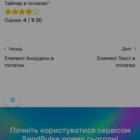
Таймер в попапах"
Оцінка:
4
/
5
(8)
Назад
Далі
Елемент Акордеон в
Елемент Текст в
попапах
попапах
Почніть користуватися сервісом
SendPulse прямо сьогодні