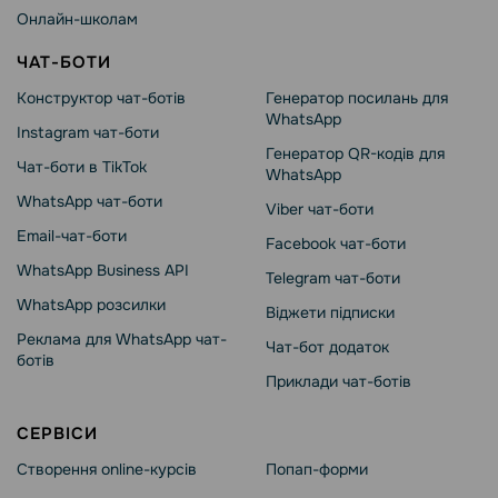
Онлайн-школам
ЧАТ-БОТИ
Конструктор чат-ботів
Генератор посилань для
WhatsApp
Instagram чат-боти
Генератор QR-кодів для
Чат-боти в TikTok
WhatsApp
WhatsApp чат-боти
Viber чат-боти
Email-чат-боти
Facebook чат-боти
WhatsApp Business API
Telegram чат-боти
WhatsApp розсилки
Віджети підписки
Реклама для WhatsApp чат-
Чат-бот додаток
ботів
Приклади чат-ботів
СЕРВІСИ
Створення online-курсів
Попап-форми