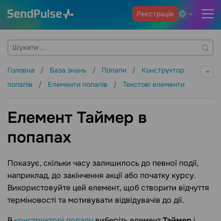
Реєстрація
Головна
База знань
Попапи
Конструктор
попапів
Елементи попапів
Текстові елементи
Елемент Таймер в
попапах
Показує, скільки часу залишилось до певної події,
наприклад, до закінчення акції або початку курсу.
Використовуйте цей елемент, щоб створити відчуття
терміновості та мотивувати відвідувачів до дії.
В
конструкторі попапу
виберіть елемент
Таймер
і