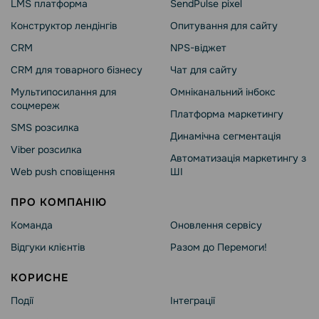
LMS платформа
SendPulse pixel
Конструктор лендінгів
Опитування для сайту
CRM
NPS-віджет
CRM для товарного бізнесу
Чат для сайту
Мультипосилання для
Омніканальний інбокс
соцмереж
Платформа маркетингу
SMS розсилка
Динамічна сегментація
Viber розсилка
Автоматизація маркетингу з
Web push сповіщення
ШІ
ПРО КОМПАНІЮ
Команда
Оновлення сервісу
Відгуки клієнтів
Разом до Перемоги!
КОРИСНЕ
Події
Інтеграції