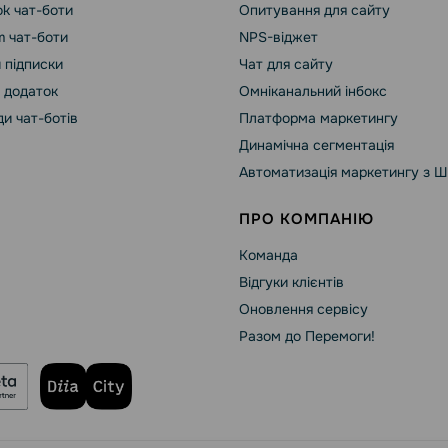
k чат-боти
Опитування для сайту
m чат-боти
NPS-віджет
 підписки
Чат для сайту
 додаток
Омніканальний інбокс
и чат-ботів
Платформа маркетингу
Динамічна сегментація
Автоматизація маркетингу з Ш
ПРО КОМПАНІЮ
Команда
Відгуки клієнтів
Оновлення сервісу
Разом до Перемоги!