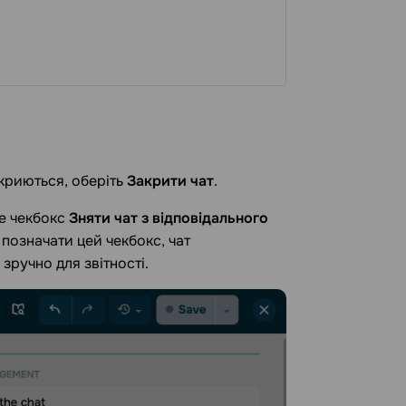
дкриються, оберіть
Закрити чат
.
е чекбокс
Зняти чат з відповідального
е позначати цей чекбокс, чат
ручно для звітності.