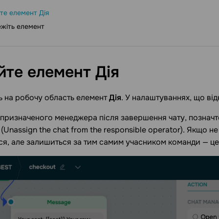
те елемент Дія
жіть елемент
йте елемент
Дія
ь на робочу область елемент
Дія
. У налаштуваннях, що ві
призначеного менеджера після завершення чату, позначт
(Unassign the chat from the responsible operator). Якщо н
я, але залишиться за тим самим учасником команди — це з