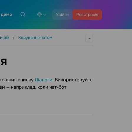
 демо
Увійти
Реєстрація
и дій
Керування чатом
ія
ого вниз списку
Діалоги
. Використовуйте
ви — наприклад, коли чат-бот