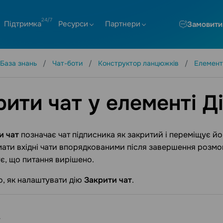
Підтримка
Ресурси
Партнери
Замовити
База знань
Чат-боти
Конструктор ланцюжків
Елемент
ити чат у елементі Д
и чат
позначає чат підписника як закритий і переміщує й
имати вхідні чати впорядкованими після завершення розмо
є, що питання вирішено.
, як налаштувати дію
Закрити чат
.