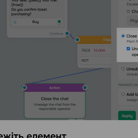
ежіть
елемент