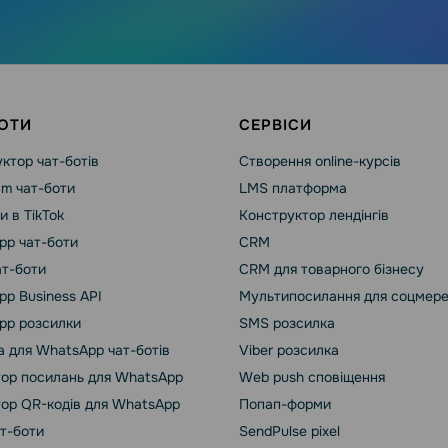
ОТИ
СЕРВІСИ
ктор чат-ботів
Створення online-курсів
am чат-боти
LMS платформа
и в TikTok
Конструктор лендінгів
pp чат-боти
CRM
ат-боти
CRM для товарного бізнесу
p Business API
Мультипосилання для соцмер
pp розсилки
SMS розсилка
 для WhatsApp чат-ботів
Viber розсилка
ор посилань для WhatsApp
Web push сповіщення
ор QR-кодів для WhatsApp
Попап-форми
ат-боти
SendPulse pixel