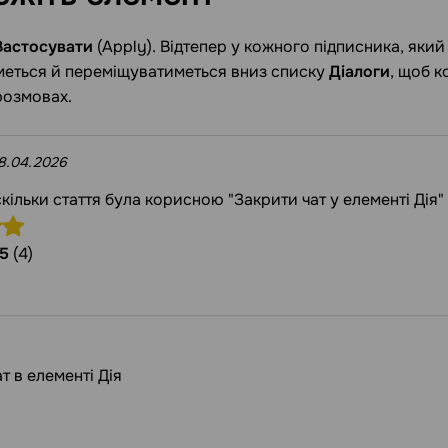
Застосувати
(Apply). Відтепер у кожного підписника, який 
меться й переміщуватиметься вниз списку
Діалоги
, щоб 
розмовах.
8.04.2026
скільки стаття була корисною "Закрити чат у елементі Дія"
5
(4)
т в елементі Дія