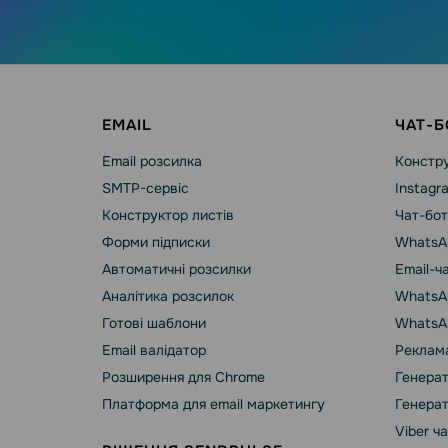
EMAIL
ЧАТ-Б
Email розсилка
Констру
SMTP-сервіс
Instagr
Конструктор листів
Чат-бот
Форми підписки
WhatsA
Автоматичні розсилки
Email-ч
Аналітика розсилок
WhatsAp
Готові шаблони
WhatsA
Email валідатор
Реклама
Розширення для Chrome
Генерат
Платформа для email маркетингу
Генерат
Viber ч